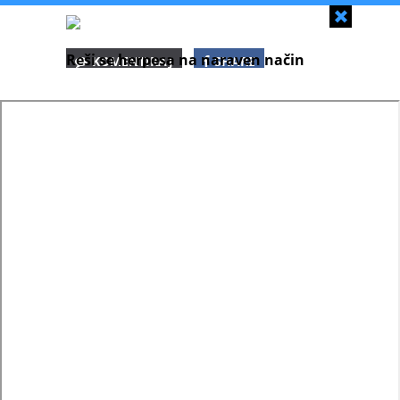
Zapri
Reši se herpesa na naraven način
KOMENTIRAJ
SHARE
SHARE
SHARE
WHATSAPP