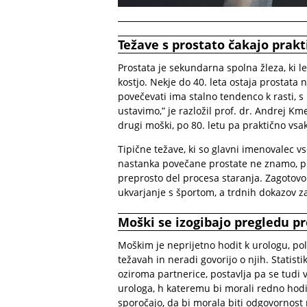
Težave s prostato čakajo pra
Prostata je sekundarna spolna žleza, ki
kostjo. Nekje do 40. leta ostaja prostat
povečevati ima stalno tendenco k rasti,
ustavimo,” je razložil prof. dr. Andrej Km
drugi moški, po 80. letu pa praktično vsa
Tipične težave, ki so glavni imenovalec vs
nastanka povečane prostate ne znamo, pr
preprosto del procesa staranja. Zagotovo
ukvarjanje s športom, a trdnih dokazov za
Moški se izogibajo pregledu p
Moškim je neprijetno hodit k urologu, pol
težavah in neradi govorijo o njih. Statis
oziroma partnerice, postavlja pa se tudi 
urologa, h kateremu bi morali redno hodit
sporočajo, da bi morala biti odgovornost 