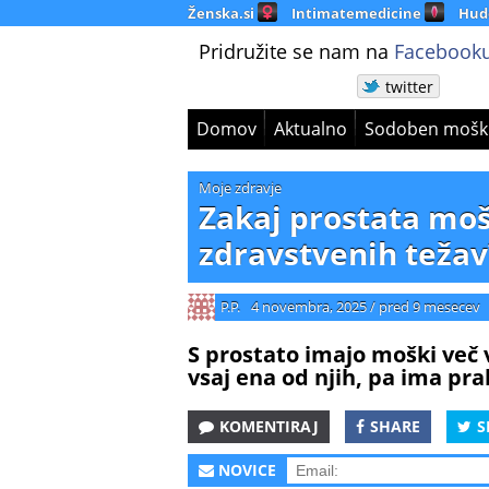
Ženska.si
Intimatemedicine
Hud
Pridružite se nam na
Facebooku
twitter
Domov
Aktualno
Sodoben mošk
Moje zdravje
Zakaj prostata moš
zdravstvenih težav
P.P.
4 novembra, 2025
/
pred 9 mesecev
S prostato imajo moški več 
vsaj ena od njih, pa ima pr
KOMENTIRAJ
SHARE
S
NOVICE