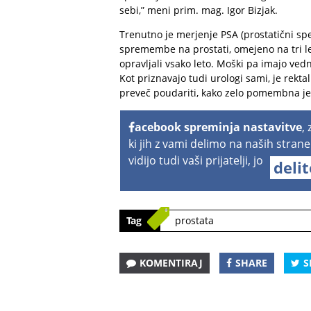
sebi,” meni prim. mag. Igor Bizjak.
Trenutno je merjenje PSA (prostatični spe
spremembe na prostati, omejeno na tri let
opravljali vsako leto. Moški pa imajo ve
Kot priznavajo tudi urologi sami, je rekta
preveč poudariti, kako zelo pomembna je 
acebook spreminja nastavitve
,
ki jih z vami delimo na naših strane
vidijo tudi vaši prijatelji, jo
deli
Tag
prostata
KOMENTIRAJ
SHARE
S