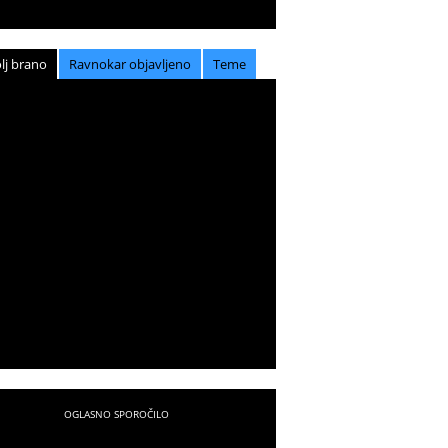
lj brano
Ravnokar objavljeno
Teme