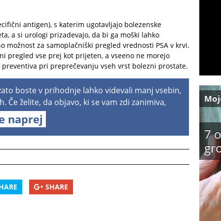
cifični antigen), s katerim ugotavljajo bolezenske
a, a si urologi prizadevajo, da bi ga moški lahko
dno možnost za samoplačniški pregled vrednosti PSA v krvi.
lni pregled vse prej kot prijeten, a vseeno ne morejo
preventiva pri preprečevanju vseh vrst bolezni prostate.
 zato boste v prihodnje lahko videvali manj vsebin,
Moj
h. Če želite, da objavo, ki se vam zdi zanimiva,
te naprej
7 o
gro
HARE
SHARE