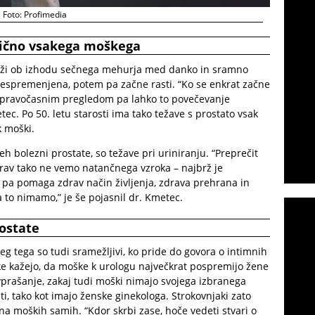
Foto: Profimedia
ktično vsakega moškega
 leži ob izhodu sečnega mehurja med danko in sramno
a nespremenjena, potem pa začne rasti. “Ko se enkrat začne
 s pravočasnim pregledom pa lahko to povečevanje
etec. Po 50. letu starosti ima tako težave s prostato vsak
k moški.
eh bolezni prostate, so težave pri uriniranju. “Preprečit
av tako ne vemo natančnega vzroka – najbrž je
 pa pomaga zdrav način življenja, zdrava prehrana in
 to nimamo,” je še pojasnil dr. Kmetec.
rostate
eg tega so tudi sramežljivi, ko pride do govora o intimnih
tike kažejo, da moške k urologu največkrat pospremijo žene
vprašanje, zakaj tudi moški nimajo svojega izbranega
i, tako kot imajo ženske ginekologa. Strokovnjaki zato
na moških samih. “Kdor skrbi zase, hoče vedeti stvari o