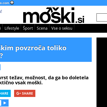
o.com
!
i
Lifestyle
Šport
Scena
Vse o seksu
kim povzroča toliko
?
vrst težav, možnost, da ga bo doletela
aktično vsak moški.
HARE
SHARE