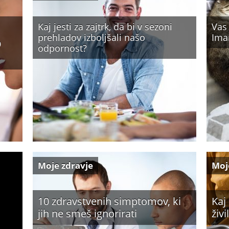
Kaj jesti za zajtrk, da bi v sezoni
Vas 
prehladov izboljšali našo
Ima
b
odpornost?
Moje zdravje
Moj
10 zdravstvenih simptomov, ki
Kaj
jih ne smeš ignorirati
živil