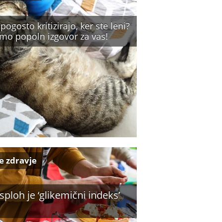
pogosto kritizirajo, ker ste leni?
mo popoln izgovor za vas!
e zdravje
 sploh je ‘glikemični indeks’