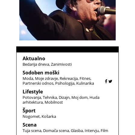
Aktualno
Bedarija dneva
Zanimivosti
Sodoben moški
Moda
Moje zdravje
Rekreacija
Fitnes
Partnerski odnos
Psihologija
Kulinarika
Lifestyle
Potovanja
Tehnika
Dizajn
Moj dom
Huda
arhitektura
Mobilnost
Šport
Nogomet
Košarka
Scena
Tuja scena
Domača scena
Glasba
Intervju
Film