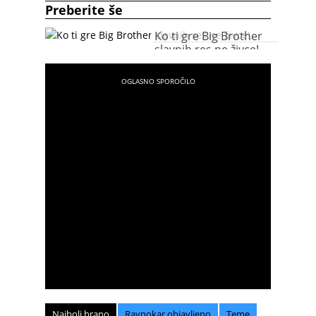
Preberite še
Ko ti gre Big Brother
slavnih res ne živce!
Najbolj brano
Ravnokar objavljeno
Teme