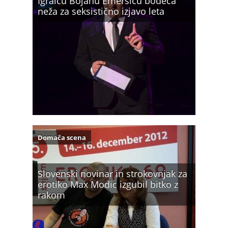
Igralcu Bojanu Emeršiču bodeča
neža za seksistično izjavo leta
Domača scena
Slovenski novinar in strokovnjak za
erotiko Max Modic izgubil bitko z
rakom