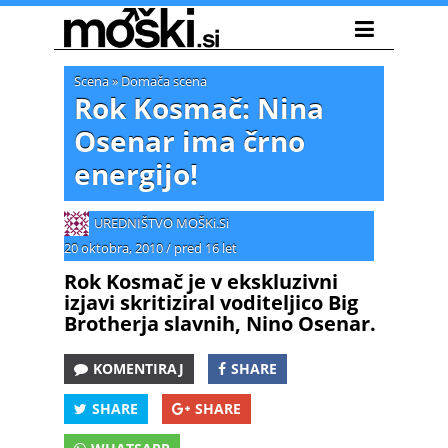
Scena
»
Domača scena
Rok Kosmač: Nina
Osenar ima črno
energijo!
UREDNIŠTVO MOŠKi.Si
20 oktobra, 2010
/
pred 16 let
Rok Kosmač je v ekskluzivni
izjavi skritiziral voditeljico Big
Brotherja slavnih, Nino Osenar.
KOMENTIRAJ
SHARE
SHARE
SHARE