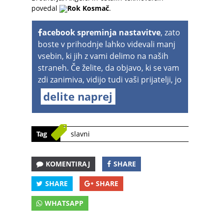
povedal
Rok Kosmač
.
acebook spreminja nastavitve
, zato
boste v prihodnje lahko videvali manj
vsebin, ki jih z vami delimo na naših
straneh. Če želite, da objavo, ki se vam
zdi zanimiva, vidijo tudi vaši prijatelji, jo
delite naprej
Tag
slavni
KOMENTIRAJ
SHARE
SHARE
SHARE
WHATSAPP