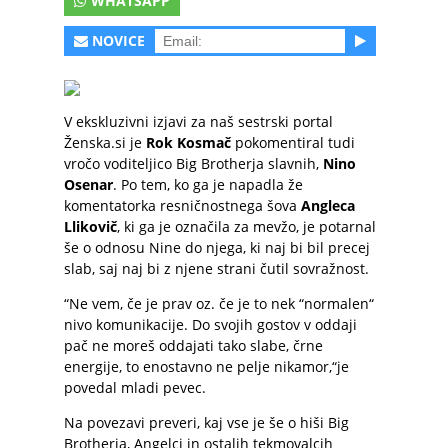
WHATSAPP
NOVICE
V ekskluzivni izjavi za naš sestrski portal
Ženska.si je
Rok Kosmač
pokomentiral tudi
vročo voditeljico Big Brotherja slavnih,
Nino
Osenar
. Po tem, ko ga je napadla že
komentatorka resničnostnega šova
Angleca
Llikovič
, ki ga je označila za mevžo, je potarnal
še o odnosu Nine do njega, ki naj bi bil precej
slab, saj naj bi z njene strani čutil sovražnost.
“Ne vem, če je prav oz. če je to nek “normalen“
nivo komunikacije. Do svojih gostov v oddaji
pač ne moreš oddajati tako slabe, črne
energije, to enostavno ne pelje nikamor,“je
povedal mladi pevec.
Na povezavi preveri, kaj vse je še o hiši Big
Brotherja, Angelci in ostalih tekmovalcih