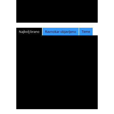
Najbolj brano
Ravnokar objavljeno
Teme