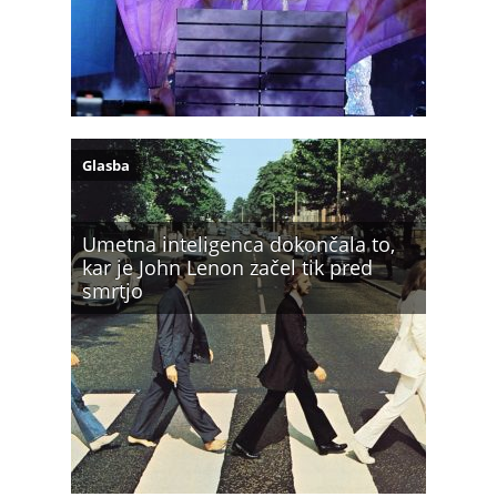
Glasba
Umetna inteligenca dokončala to,
kar je John Lenon začel tik pred
smrtjo