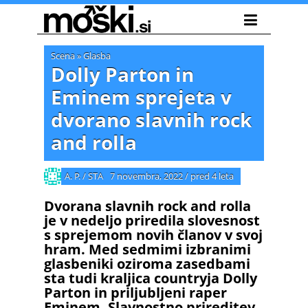
Scena
»
Glasba
Dolly Parton in
Eminem sprejeta v
dvorano slavnih rock
and rolla
A. P. / STA
7 novembra, 2022
/
pred 4 leta
Dvorana slavnih rock and rolla
je v nedeljo priredila slovesnost
s sprejemom novih članov v svoj
hram. Med sedmimi izbranimi
glasbeniki oziroma zasedbami
sta tudi kraljica countryja Dolly
Parton in priljubljeni raper
Eminem. Slavnostno prireditev