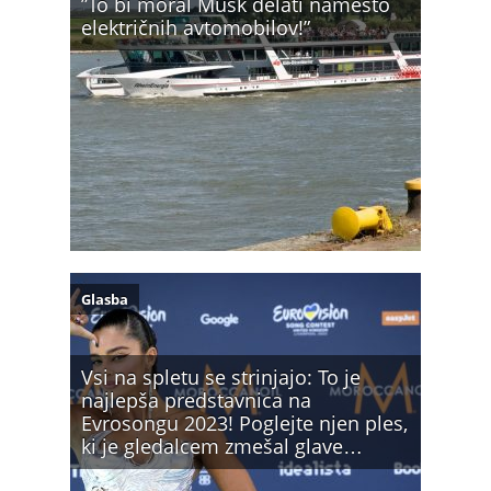
”To bi moral Musk delati namesto
električnih avtomobilov!”
Glasba
Vsi na spletu se strinjajo: To je
najlepša predstavnica na
Evrosongu 2023! Poglejte njen ples,
ki je gledalcem zmešal glave…