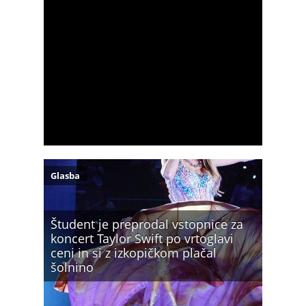
Glasba
Študent je preprodal vstopnice za
koncert Taylor Swift po vrtoglavi
ceni in si z izkopičkom plačal
šolnino