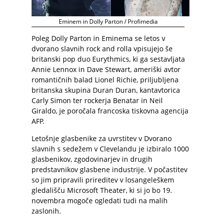
Eminem in Dolly Parton / Profimedia
Poleg Dolly Parton in Eminema se letos v
dvorano slavnih rock and rolla vpisujejo še
britanski pop duo Eurythmics, ki ga sestavljata
Annie Lennox in Dave Stewart, ameriški avtor
romantičnih balad Lionel Richie, priljubljena
britanska skupina Duran Duran, kantavtorica
Carly Simon ter rockerja Benatar in Neil
Giraldo, je poročala francoska tiskovna agencija
AFP.
Letošnje glasbenike za uvrstitev v Dvorano
slavnih s sedežem v Clevelandu je izbiralo 1000
glasbenikov, zgodovinarjev in drugih
predstavnikov glasbene industrije. V počastitev
so jim pripravili prireditev v losangeleškem
gledališču Microsoft Theater, ki si jo bo 19.
novembra mogoče ogledati tudi na malih
zaslonih.