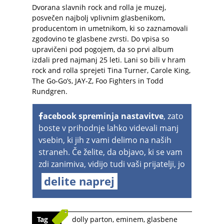
Dvorana slavnih rock and rolla je muzej,
posvečen najbolj vplivnim glasbenikom,
producentom in umetnikom, ki so zaznamovali
zgodovino te glasbene zvrsti. Do vpisa so
upravičeni pod pogojem, da so prvi album
izdali pred najmanj 25 leti. Lani so bili v hram
rock and rolla sprejeti Tina Turner, Carole King,
The Go-Go’s, JAY-Z, Foo Fighters in Todd
Rundgren.
acebook spreminja nastavitve
, zato
boste v prihodnje lahko videvali manj
vsebin, ki jih z vami delimo na naših
straneh. Če želite, da objavo, ki se vam
zdi zanimiva, vidijo tudi vaši prijatelji, jo
delite naprej
Tag
dolly parton
,
eminem
,
glasbene