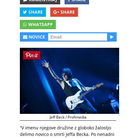
SHARE
SHARE
WHATSAPP
NOVICE
Jeff Beck / Profimedia
“V imenu njegove družine z globoko žalostjo
delimo novico o smrti Jeffa Becka. Po nenadni