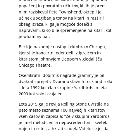
popačenj in povratnih učinkov, ki jih je pred
njim raziskoval Pete Townshend, okrepil je
učinek upogibanja tonov na kitari in razširil
obseg izraza, ki ga je mogoče doseči z
napravami, ki so bile spremenjene na kitari, kot
je whammy bar.
Beck je nazadnje nastopil oktobra v Chicagu,
kjer si je koncertni oder delil z igralcem in
kitaristom Johnnyjem Deppom v gledališču
Chicago Theatre.
Osemkratni dobitnik nagrade grammy je bil
dvakrat sprejet v Dvorano slavnih rock and rolla
– leta 1992 kot član skupine Yardbirds in leta
2009 kot solo izvajalec.
Leta 2015 ga je revija Rolling Stone uvrstila na
peto mesto seznama 100 največjih kitaristov
vseh časov in zapisala: “Že v skupini Yardbirds
je imel melodičen, a neposreden ton – svetel,
nujen in oster, a hkrati sladek. Videlo se je, da