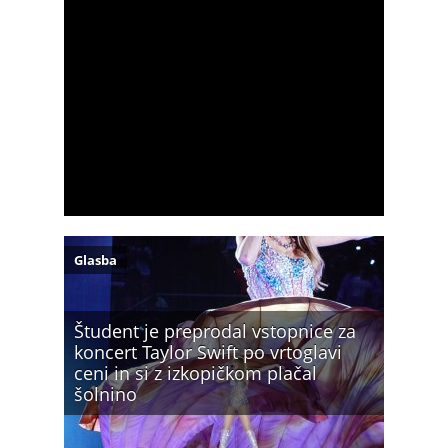
Glasba
Študent je preprodal vstopnice za
koncert Taylor Swift po vrtoglavi
ceni in si z izkopičkom plačal
šolnino