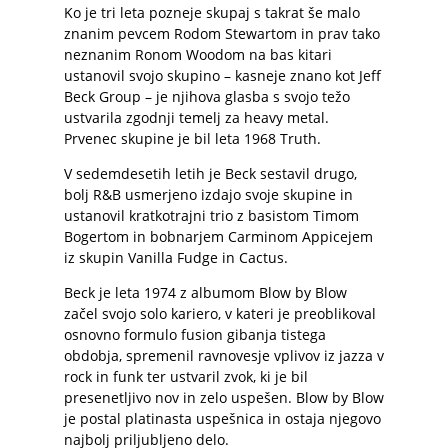
Ko je tri leta pozneje skupaj s takrat še malo
znanim pevcem Rodom Stewartom in prav tako
neznanim Ronom Woodom na bas kitari
ustanovil svojo skupino – kasneje znano kot Jeff
Beck Group – je njihova glasba s svojo težo
ustvarila zgodnji temelj za heavy metal.
Prvenec skupine je bil leta 1968 Truth.
V sedemdesetih letih je Beck sestavil drugo,
bolj R&B usmerjeno izdajo svoje skupine in
ustanovil kratkotrajni trio z basistom Timom
Bogertom in bobnarjem Carminom Appicejem
iz skupin Vanilla Fudge in Cactus.
Beck je leta 1974 z albumom Blow by Blow
začel svojo solo kariero, v kateri je preoblikoval
osnovno formulo fusion gibanja tistega
obdobja, spremenil ravnovesje vplivov iz jazza v
rock in funk ter ustvaril zvok, ki je bil
presenetljivo nov in zelo uspešen. Blow by Blow
je postal platinasta uspešnica in ostaja njegovo
najbolj priljubljeno delo.