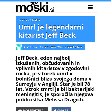
Scena
»
Glasba
Umrl je legendarni
kitarist Jeff Beck
A. P. / STA
12 januarja, 2023
/
pred 4 leta
Jeff Beck, eden najbolj
izkušenih, občudovanih in
vplivnih kitaristov v zgodovini
rocka, je v torek umrl v
bolnišnici blizu svojega doma v
Surreyju v Angliji. Star je bil 78
let. Vzrok smrti je bil bakterijski
meningitis, je sporočila njegova
publicistka Melissa Dragich.
KOMENTIRAJ
SHARE