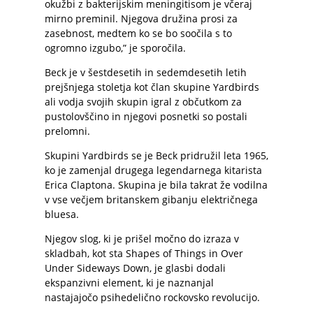
okužbi z bakterijskim meningitisom je včeraj
mirno preminil. Njegova družina prosi za
zasebnost, medtem ko se bo soočila s to
ogromno izgubo,” je sporočila.
Beck je v šestdesetih in sedemdesetih letih
prejšnjega stoletja kot član skupine Yardbirds
ali vodja svojih skupin igral z občutkom za
pustolovščino in njegovi posnetki so postali
prelomni.
Skupini Yardbirds se je Beck pridružil leta 1965,
ko je zamenjal drugega legendarnega kitarista
Erica Claptona. Skupina je bila takrat že vodilna
v vse večjem britanskem gibanju električnega
bluesa.
Njegov slog, ki je prišel močno do izraza v
skladbah, kot sta Shapes of Things in Over
Under Sideways Down, je glasbi dodali
ekspanzivni element, ki je naznanjal
nastajajočo psihedelično rockovsko revolucijo.