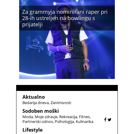
Za grammyja nominirani raper pri
28-ih ustreljen na bowlingu s
prijatelji
Aktualno
Bedarija dneva
Zanimivosti
Sodoben moški
Moda
Moje zdravje
Rekreacija
Fitnes
Partnerski odnos
Psihologija
Kulinarika
Lifestyle