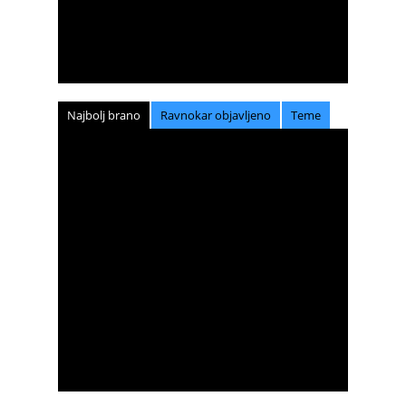
Najbolj brano
Ravnokar objavljeno
Teme