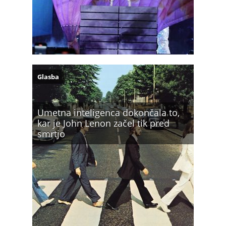
Glasba
Umetna inteligenca dokončala to,
kar je John Lenon začel tik pred
smrtjo