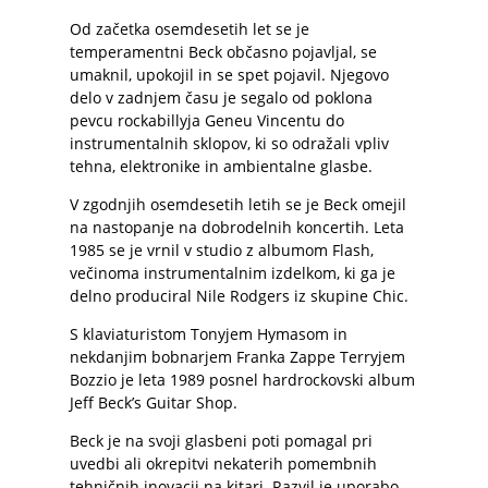
Od začetka osemdesetih let se je
temperamentni Beck občasno pojavljal, se
umaknil, upokojil in se spet pojavil. Njegovo
delo v zadnjem času je segalo od poklona
pevcu rockabillyja Geneu Vincentu do
instrumentalnih sklopov, ki so odražali vpliv
tehna, elektronike in ambientalne glasbe.
V zgodnjih osemdesetih letih se je Beck omejil
na nastopanje na dobrodelnih koncertih. Leta
1985 se je vrnil v studio z albumom Flash,
večinoma instrumentalnim izdelkom, ki ga je
delno produciral Nile Rodgers iz skupine Chic.
S klaviaturistom Tonyjem Hymasom in
nekdanjim bobnarjem Franka Zappe Terryjem
Bozzio je leta 1989 posnel hardrockovski album
Jeff Beck’s Guitar Shop.
Beck je na svoji glasbeni poti pomagal pri
uvedbi ali okrepitvi nekaterih pomembnih
tehničnih inovacij na kitari. Razvil je uporabo