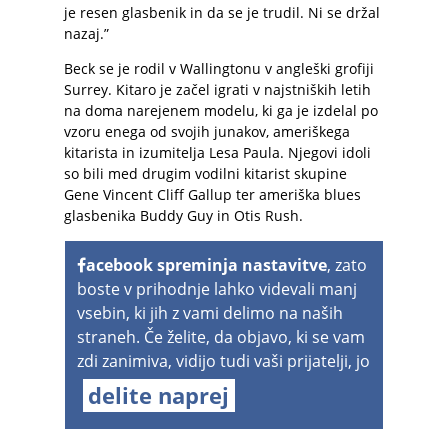
je resen glasbenik in da se je trudil. Ni se držal
nazaj.”
Beck se je rodil v Wallingtonu v angleški grofiji
Surrey. Kitaro je začel igrati v najstniških letih
na doma narejenem modelu, ki ga je izdelal po
vzoru enega od svojih junakov, ameriškega
kitarista in izumitelja Lesa Paula. Njegovi idoli
so bili med drugim vodilni kitarist skupine
Gene Vincent Cliff Gallup ter ameriška blues
glasbenika Buddy Guy in Otis Rush.
acebook spreminja nastavitve
, zato
boste v prihodnje lahko videvali manj
vsebin, ki jih z vami delimo na naših
straneh. Če želite, da objavo, ki se vam
zdi zanimiva, vidijo tudi vaši prijatelji, jo
delite naprej