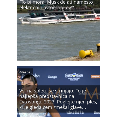
”To bi moral Musk delati namesto
električnih avtomobilov!”
Glasba
Vsi na spletu se strinjajo: To je
najlepša predstavnica na
Evrosongu 2023! Poglejte njen ples,
ki je gledalcem zmešal glave…