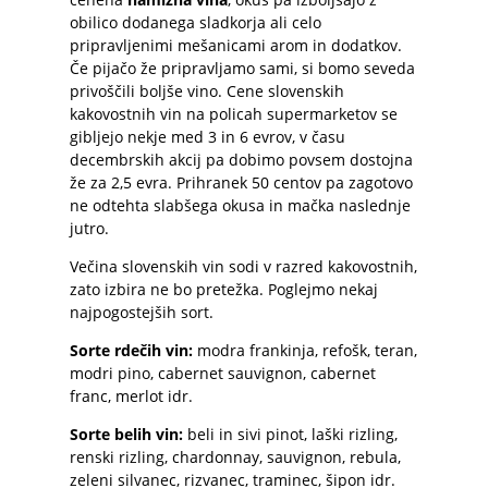
obilico dodanega sladkorja ali celo
pripravljenimi mešanicami arom in dodatkov.
Če pijačo že pripravljamo sami, si bomo seveda
privoščili boljše vino. Cene slovenskih
kakovostnih vin na policah supermarketov se
gibljejo nekje med 3 in 6 evrov, v času
decembrskih akcij pa dobimo povsem dostojna
že za 2,5 evra. Prihranek 50 centov pa zagotovo
ne odtehta slabšega okusa in mačka naslednje
jutro.
Večina slovenskih vin sodi v razred kakovostnih,
zato izbira ne bo pretežka. Poglejmo nekaj
najpogostejših sort.
Sorte rdečih vin:
modra frankinja, refošk, teran,
modri pino, cabernet sauvignon, cabernet
franc, merlot idr.
Sorte belih vin:
beli in sivi pinot, laški rizling,
renski rizling, chardonnay, sauvignon, rebula,
zeleni silvanec, rizvanec, traminec, šipon idr.