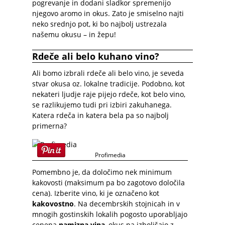
pogrevanje in dodani sladkor spremenijo
njegovo aromo in okus. Zato je smiselno najti
neko srednjo pot, ki bo najbolj ustrezala
našemu okusu – in žepu!
Rdeče ali belo kuhano vino?
Ali bomo izbrali rdeče ali belo vino, je seveda
stvar okusa oz. lokalne tradicije. Podobno, kot
nekateri ljudje raje pijejo rdeče, kot belo vino,
se razlikujemo tudi pri izbiri zakuhanega.
Katera rdeča in katera bela pa so najbolj
primerna?
Profimedia
Pomembno je, da določimo nek minimum
kakovosti (maksimum pa bo zagotovo določila
cena). Izberite vino, ki je označeno kot
kakovostno
. Na decembrskih stojnicah in v
mnogih gostinskih lokalih pogosto uporabljajo
cenena
namizna vina
, okus pa izboljšajo z