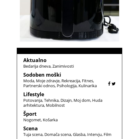
Aktualno
Bedarija dneva
Zanimivosti
Sodoben moški
Moda
Moje zdravje
Rekreacija
Fitnes
Partnerski odnos
Psihologija
Kulinarika
Lifestyle
Potovanja
Tehnika
Dizajn
Moj dom
Huda
arhitektura
Mobilnost
Šport
Nogomet
Košarka
Scena
Tuja scena
Domača scena
Glasba
Intervju
Film