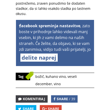
postrežemo, zraven ponudimo še dodaten
sladkor, da si lahko vsakdo sladka po lastnem
okusu.
acebook spreminja nastavitve
, zato
boste v prihodnje lahko videvali manj
vsebin, ki jih z vami delimo na naših
straneh. Če želite, da objavo, ki se vam
zdi zanimiva, vidijo tudi vaši prijatelji, jo
delite naprej
Tag
božič
,
kuhano vino
,
veseli
december
,
vino
KOMENTIRAJ
SHARE
/ 39
SHARE
SHARE