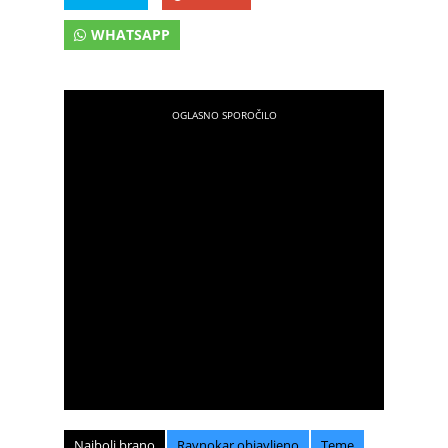
WHATSAPP
Najbolj brano
Ravnokar objavljeno
Teme