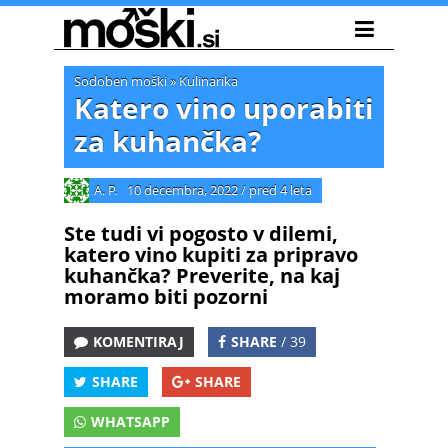
Sodoben moški
»
Kulinarika
Katero vino uporabiti
za kuhančka?
A. P.
10 decembra, 2022
/
pred 4 leta
Ste tudi vi pogosto v dilemi,
katero vino kupiti za pripravo
kuhančka? Preverite, na kaj
moramo biti pozorni
KOMENTIRAJ
SHARE
/ 39
SHARE
SHARE
WHATSAPP