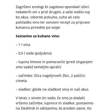
Zagriženi enologi bi zagotovo oporekali izbiri
nekaterih vin v prid drugim, a vaše vodilo naj
bo okus. Izberite polsuho, suho ali celo
polsladko vino ter osnovni recept za pripravo
kuhanca priredite po svoje:
Sestavine za kuhano vino:
– 1 l vina
– 0,5 l vode (poljubno)
– lupina limone in pomaranče (pred strganjem
smo sadež temeljito oprali!)
– začimbe: žlica nageljnovih žbic, 2 paličici
cimeta
– sladkor: glede na sladkost vina in naš okus
V lonec z vinom (in vodo, če smo jo dodali)
vržemo začimbe, lupinice in sladkor, postavimo
na štedilnik in odstavimo, še preden zavre. Ko