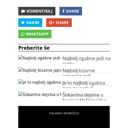
KOMENTIRAJ
SHARE
SHARE
SHARE
WHATSAPP
Preberite še
Najbolj ogabne jedi na
svetu
Najbolj bizarne
japonske jedi
Je to najbolj ogabna
pica na svetu?
Šokantna dejstva o
hrani iz McDonaldsa