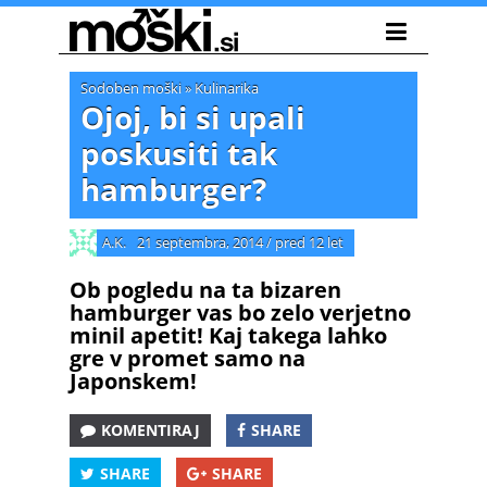
Sodoben moški
»
Kulinarika
Ojoj, bi si upali
poskusiti tak
hamburger?
A.K.
21 septembra, 2014
/
pred 12 let
Ob pogledu na ta bizaren
hamburger vas bo zelo verjetno
minil apetit! Kaj takega lahko
gre v promet samo na
Japonskem!
KOMENTIRAJ
SHARE
SHARE
SHARE