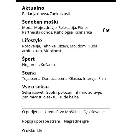
Aktualno
Bedarija dneva
Zanimivosti
Sodoben moški
Moda
Moje zdravje
Rekreacija
Fitnes
Partnerski odnos
Psihologija
Kulinarika
Lifestyle
Potovanja
Tehnika
Dizajn
Moj dom
Huda
arhitektura
Mobilnost
Šport
Nogomet
Košarka
Scena
Tuja scena
Domača scena
Glasba
Intervju
Film
Vse o seksu
Seksi nasveti
Spolni položaji
Intimno zdravje
Zanimivosti o seksu
Hude bejbe
O podjetju
Uredništvo Moški.si
Oglaševanje
Pogoji uporabe strani
Nagradne igre
O piškotkih