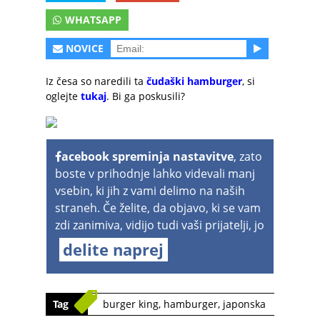
WHATSAPP
NOVICE
Iz česa so naredili ta
čudaški hamburger
, si
oglejte
tukaj
. Bi ga poskusili?
acebook spreminja nastavitve
, zato
boste v prihodnje lahko videvali manj
vsebin, ki jih z vami delimo na naših
straneh. Če želite, da objavo, ki se vam
zdi zanimiva, vidijo tudi vaši prijatelji, jo
delite naprej
Tag
burger king
,
hamburger
,
japonska