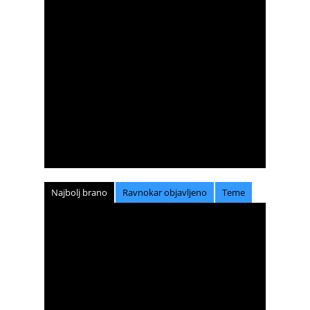
Najbolj brano
Ravnokar objavljeno
Teme