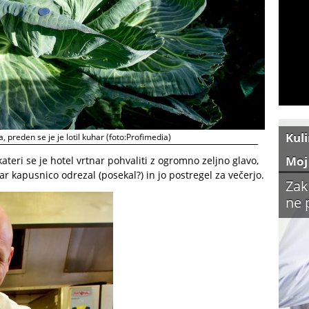
Kul
, preden se je je lotil kuhar (foto:Profimedia)
Moj
ateri se je hotel vrtnar pohvaliti z ogromno zeljno glavo,
har kapusnico odrezal (posekal?) in jo postregel za večerjo.
Zak
ne 