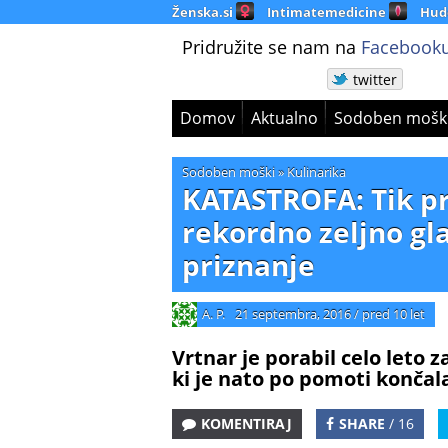
Ženska.si
Intimatemedicine
Hud
Pridružite se nam na
Facebooku
twitter
Domov
Aktualno
Sodoben mošk
Sodoben moški
»
Kulinarika
KATASTROFA: Tik pr
rekordno zeljno gla
priznanje
A. P.
21 septembra, 2016
/
pred 10 let
Vrtnar je porabil celo leto 
ki je nato po pomoti končala
KOMENTIRAJ
SHARE
/ 16