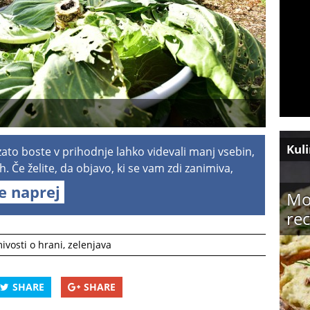
Kul
 zato boste v prihodnje lahko videvali manj vsebin,
h. Če želite, da objavo, ki se vam zdi zanimiva,
te naprej
Mo
rec
ivosti o hrani
,
zelenjava
SHARE
SHARE