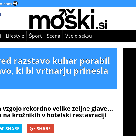
o.com
!
i
Lifestyle
Šport
Scena
Vse o seksu
ed razstavo kuhar porabil
vo, ki bi vrtnarju prinesla
za vzgojo rekordno velike zeljne glave…
 na krožnikih v hotelski restavraciji
SHARE
SHARE