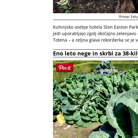
Vrtnar žalu
Kuhinjsko osebje hotela Ston Easton Park 
jedi uporabljajo zgolj običajno zelenjavo
Totena – a zeljna glava rekorderka se je v
Eno leto nege in skrbi za 38-k