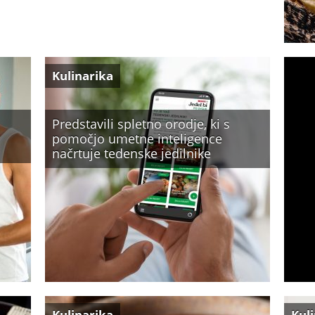
Kulinarika
Predstavili spletno orodje, ki s
pomočjo umetne inteligence
načrtuje tedenske jedilnike
Kulinarika
Kul