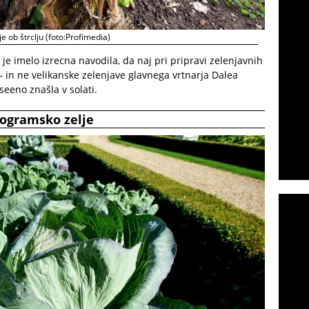
je ob štrclju (foto:Profimedia)
je imelo izrecna navodila, da naj pri pripravi zelenjavnih
 – in ne velikanske zelenjave glavnega vrtnarja Dalea
seeno znašla v solati.
ilogramsko zelje