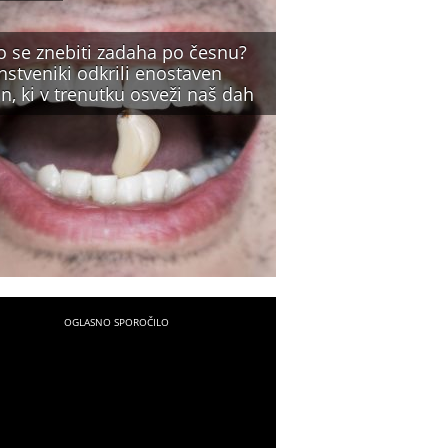
o se znebiti zadaha po česnu?
nstveniki odkrili enostaven
n, ki v trenutku osveži naš dah