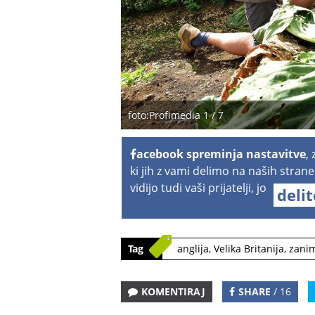
foto:Profimedia 1 / 7
acebook spreminja nastavitve
,
ki jih z vami delimo na naših strane
vidijo tudi vaši prijatelji, jo
deli
Tag
anglija
,
Velika Britanija
,
zanim
KOMENTIRAJ
SHARE
/ 16