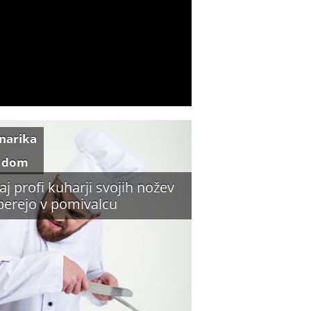
inarika
 dom
aj profi kuharji svojih nožev
perejo v pomivalcu