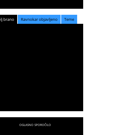
lj brano
Ravnokar objavljeno
Teme