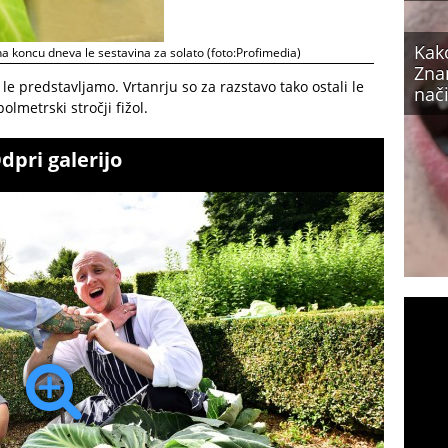
Kak
na koncu dneva le sestavina za solato (foto:Profimedia)
Zna
o le predstavljamo. Vrtanrju so za razstavo tako ostali le
nači
olmetrski stročji fižol.
dpri galerijo