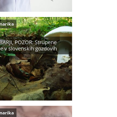
inarika
ARJI, POZOR: Strupene
e v slovenskih gozdovih
inarika