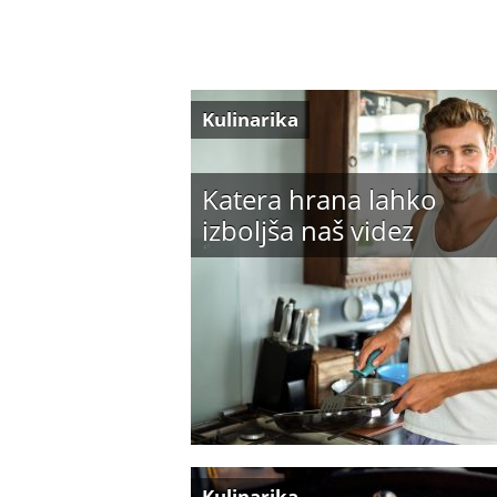
Kulinarika
Katera hrana lahko
izboljša naš videz
Kulinarika