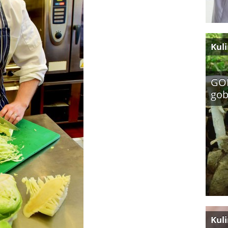
Kul
GOB
gob
Kul