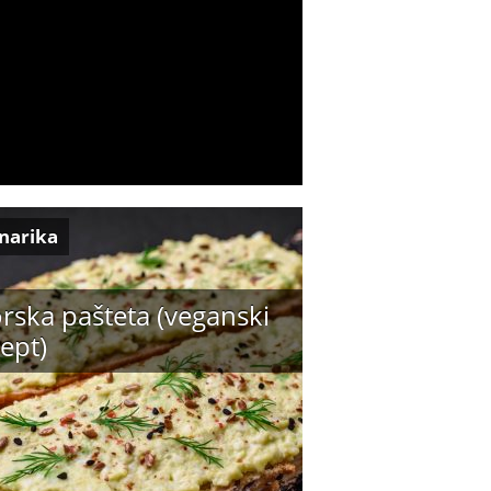
inarika
rska pašteta (veganski
ept)