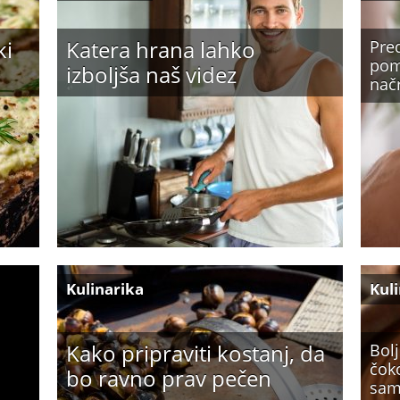
ki
Katera hrana lahko
Pred
pom
izboljša naš videz
načr
Kulinarika
Kul
Kako pripraviti kostanj, da
Bol
čok
bo ravno prav pečen
sam