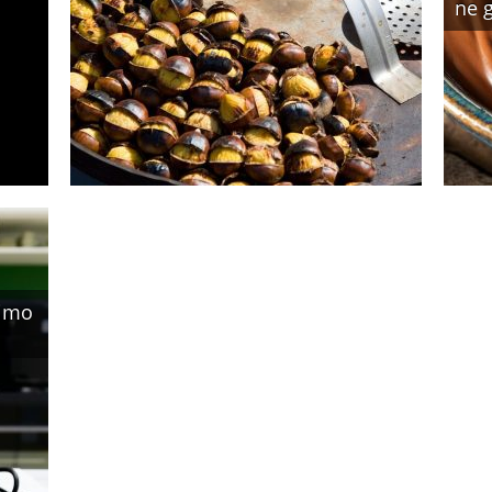
ne 
pimo