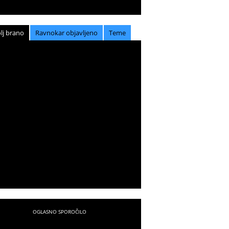
lj brano
Ravnokar objavljeno
Teme