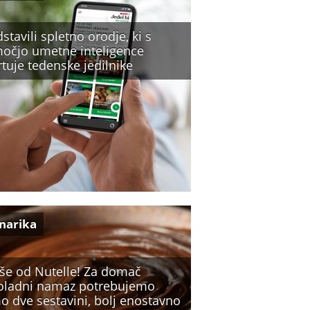
stavili spletno orodje, ki s
očjo umetne inteligence
tuje tedenske jedilnike
inarika
jše od Nutelle! Za domač
oladni namaz potrebujemo
o dve sestavini, bolj enostavno