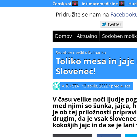
Ženska.si
Intimatemedicine
Hud
Pridružite se nam na
Facebooku
twitter
Domov
Aktualno
Sodoben mošk
Sodoben moški
»
Kulinarika
Toliko mesa in jajc
Slovenec!
A. P. / STA
13 aprila, 2022
/
pred 4 leta
V času velike noči ljudje po
med njimi so šunka, jajca, hr
je ob tej priložnosti pripra
drugim, da je vsak Slovenec
kokošjih jajc in da se je lani