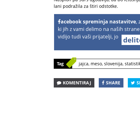
lani podražila za štiri odstotke.
acebook spreminja nastavitve
,
ki jih z vami delimo na naših strane
vidijo tudi vaši prijatelji, jo
deli
Tag
jajca
,
meso
,
slovenija
,
statisti
KOMENTIRAJ
SHARE
S