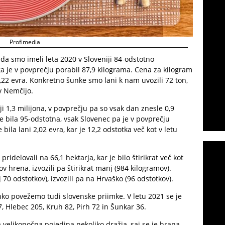
Profimedia
 da smo imeli leta 2020 v Sloveniji 84-odstotno
 je v povprečju porabil 87,9 kilograma. Cena za kilogram
5,22 evra. Konkretno šunke smo lani k nam uvozili 72 ton,
 v Nemčijo.
iji 1,3 milijona, v povprečju pa so vsak dan znesle 0,9
je bila 95-odstotna, vsak Slovenec pa je v povprečju
 bila lani 2,02 evra, kar je 12,2 odstotka več kot v letu
ridelovali na 66,1 hektarja, kar je bilo štirikrat več kot
v hrena, izvozili pa štirikrat manj (984 kilogramov).
j 70 odstotkov), izvozili pa na Hrvaško (96 odstotkov).
ko povežemo tudi slovenske priimke. V letu 2021 se je
7, Hlebec 205, Kruh 82, Pirh 72 in Šunkar 36.
 velikonočna pojedina nekoliko dražja, saj se je hrana