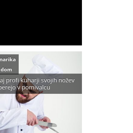
inarika
 dom
aj profi kuharji svojih nožev
perejo v pomivalcu