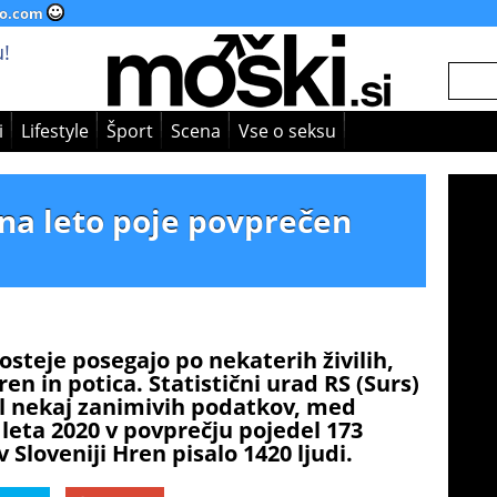
o.com
!
i
Lifestyle
Šport
Scena
Vse o seksu
 na leto poje povprečen
gosteje posegajo po nekaterih živilih,
en in potica. Statistični urad RS (Surs)
vil nekaj zanimivih podatkov, med
 leta 2020 v povprečju pojedel 173
 v Sloveniji Hren pisalo 1420 ljudi.