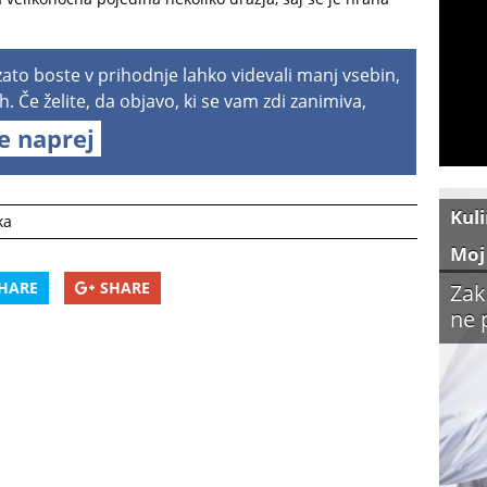
 zato boste v prihodnje lahko videvali manj vsebin,
h. Če želite, da objavo, ki se vam zdi zanimiva,
te naprej
Kul
ka
Moj
HARE
SHARE
Zak
ne 