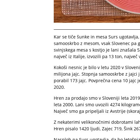
Kar se tiče šunke in mesa Surs ugotavlja,
samooskrbo z mesom, vsak Slovenec pa ga
svinjskega mesa s kostjo je lani znašala 
največ iz Italije, izvozili pa 13 ton, največ
Kokoši nesnic je bilo v letu 2020 v Sloven
milijona jajc. Stopnja samooskrbe z jajci 
porabil 173 jajc. Povprečna cena 10 jajc je
2020.
Hren za prodajo smo v Sloveniji leta 2019 p
leta 2000. Lani smo uvozili 4274 kilogramo
Največ smo ga pripeljali iz Avstrije (skora
Z nekaterimi velikonočnimi dobrotami lah
Hren pisalo 1420 ljudi, Zajec 719, Šink 26
Nasploh pa Surs ugotavlja, da bo letošnja