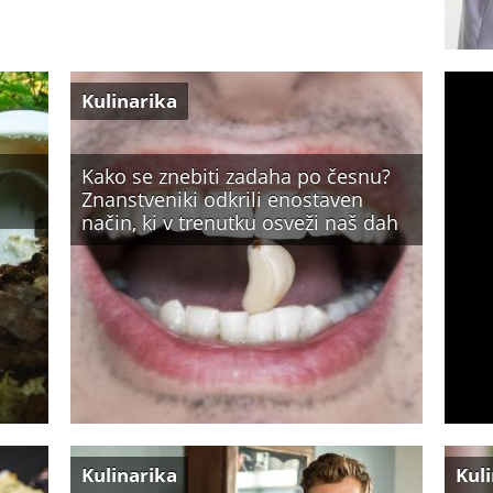
Kulinarika
Kako se znebiti zadaha po česnu?
Znanstveniki odkrili enostaven
način, ki v trenutku osveži naš dah
Kulinarika
Kul