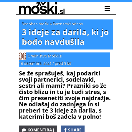
Sodoben moški
»
Partnerski odnos
3 ideje za darila, ki jo
bodo navdušila
Uredništvo Moški.si
16 decembra, 2021
/
pred 5 let
Se že sprašuješ, kaj podariti
svoji partnerici, sodelavki,
sestri ali mami? Prazniki so že
čisto blizu in tu je tudi stres, s
čim presenetiti svoje najdražje.
Ne odlašaj do zadnjega in si
preberi te 3 ideje za darila, s
katerimi boš zadela v polno!
KOMENTIRAJ
SHARE