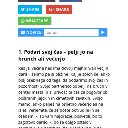
SHARE
SHARE
WHATSAPP
NOVICE
1. Podari svoj čas – pelji jo na
brunch ali večerjo
Res je, večina nas ima dovolj majhnih/ali večjih
daril – želimo pa si bližine. Kaj je sploh še lahko
bolj osebnega od tega, da podarimo svoj čas in
pozornost? Svojo partnerico odpelji na bruch v
center mesta in si privoščita čas za pogovor ob
poširanih jajčkih in cimetovih zavitkih. Svojo
mamo lahko pelješ na prijetno večerjo ali na
izlet. Verjemite, če se boste potrudile in se
osebam, ki so vam najdražje, posvetili, bo to
zagotovo darilo, ki bo še dolgo ostalo v