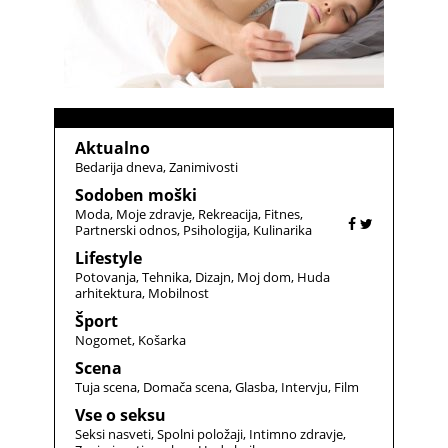
Aktualno
Bedarija dneva
Zanimivosti
Sodoben moški
Moda
Moje zdravje
Rekreacija
Fitnes
Partnerski odnos
Psihologija
Kulinarika
Lifestyle
Potovanja
Tehnika
Dizajn
Moj dom
Huda
arhitektura
Mobilnost
Šport
Nogomet
Košarka
Scena
Tuja scena
Domača scena
Glasba
Intervju
Film
Vse o seksu
Seksi nasveti
Spolni položaji
Intimno zdravje