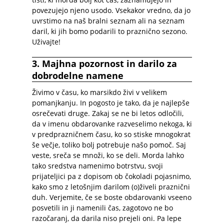
povezujejo njeno usodo. Vsekakor vredno, da jo
uvrstimo na naš bralni seznam ali na seznam
daril, ki jih bomo podarili to praznično sezono.
Uživajte!
3. Majhna pozornost in darilo za
dobrodelne namene
Živimo v času, ko marsikdo živi v velikem
pomanjkanju. In pogosto je tako, da je najlepše
osrečevati druge. Zakaj se ne bi letos odločili,
da v imenu obdarovanke razveselimo nekoga, ki
v predprazničnem času, ko so stiske mnogokrat
še večje, toliko bolj potrebuje našo pomoč. Saj
veste, sreča se množi, ko se deli. Morda lahko
tako sredstva namenimo botrstvu, svoji
prijateljici pa z dopisom ob čokoladi pojasnimo,
kako smo z letošnjim darilom (o)živeli praznični
duh. Verjemite, če se boste obdarovanki vseeno
posvetili in ji namenili čas, zagotovo ne bo
razočaranj, da darila niso prejeli oni. Pa lepe