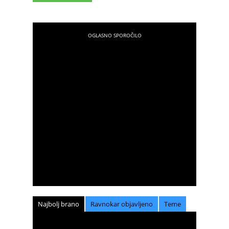
Najbolj brano
Ravnokar objavljeno
Teme