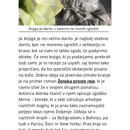
Knjiga je darilo, s katerim ne moreš zgrešiti
Ja, knjiga je res večno darilo. Je najbolj osebno
darilo, kjer ne moremo zgrešiti z velikostjo in
bravo, kot se nam to lahko zgodi, če podarimo
obleke. Če smo knjigo, ki jo podarjamo, prebrali
tudi sami, je to recept za uspeh, saj bomo tako
prepričani, da bo sporočilo obdarjenki pisano
na kožo. Dobra ideja za jesensko-zimsko branje
je na primer roman
Ženska proste reje
, ki je
ravno izšel že v svojem drugem ponatisu.
Avtorica Alenka Stanič v njem opisuje zgodbo
Mirne – ženske, ki v sebi združuje arhetipe
različnih boginj, ki jo prav tako zaznamujoče
peljejo skozi njeno življenje. Odvija se v
različnih krajih – za Bežigradom, v Bohinju, pa
tudi v Parizu, Švici in New Yorku. Prav kraji so
tisti, ki morda bolj kot čas, zaznamujejo in