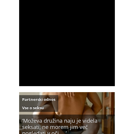
Partnerski odnos
Vse o seksu
‘Moževa družina naju je videla
seksati, ne morem jim več
pogledati v oči …’