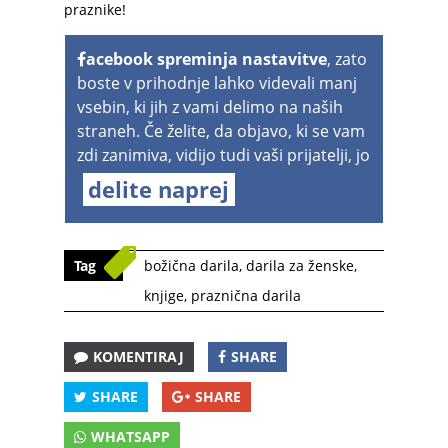
praznike!
acebook spreminja nastavitve
, zato
boste v prihodnje lahko videvali manj
vsebin, ki jih z vami delimo na naših
straneh. Če želite, da objavo, ki se vam
zdi zanimiva, vidijo tudi vaši prijatelji, jo
delite naprej
Tag
božična darila
,
darila za ženske
,
knjige
,
praznična darila
KOMENTIRAJ
SHARE
SHARE
SHARE
WHATSAPP