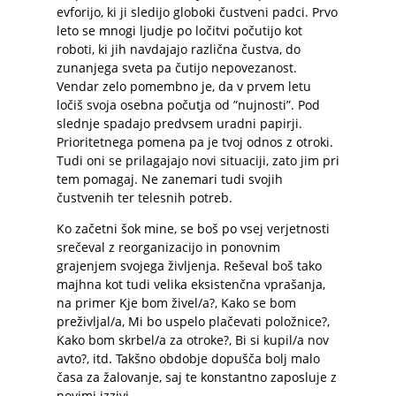
evforijo, ki ji sledijo globoki čustveni padci. Prvo
leto se mnogi ljudje po ločitvi počutijo kot
roboti, ki jih navdajajo različna čustva, do
zunanjega sveta pa čutijo nepovezanost.
Vendar zelo pomembno je, da v prvem letu
ločiš svoja osebna počutja od ”nujnosti”. Pod
slednje spadajo predvsem uradni papirji.
Prioritetnega pomena pa je tvoj odnos z otroki.
Tudi oni se prilagajajo novi situaciji, zato jim pri
tem pomagaj. Ne zanemari tudi svojih
čustvenih ter telesnih potreb.
Ko začetni šok mine, se boš po vsej verjetnosti
srečeval z reorganizacijo in ponovnim
grajenjem svojega življenja. Reševal boš tako
majhna kot tudi velika eksistenčna vprašanja,
na primer Kje bom živel/a?, Kako se bom
preživljal/a, Mi bo uspelo plačevati položnice?,
Kako bom skrbel/a za otroke?, Bi si kupil/a nov
avto?, itd. Takšno obdobje dopušča bolj malo
časa za žalovanje, saj te konstantno zaposluje z
novimi izzivi.