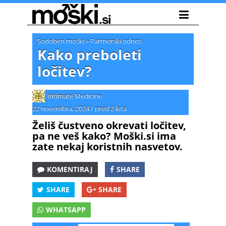
Sodoben moški
»
Partnerski odnos
Kako preboleti
ločitev?
Intimate Medicine
22 novembra, 2024
/
pred 2 leta
Želiš čustveno okrevati ločitev,
pa ne veš kako? Moški.si ima
zate nekaj koristnih nasvetov.
KOMENTIRAJ
SHARE
SHARE
SHARE
WHATSAPP