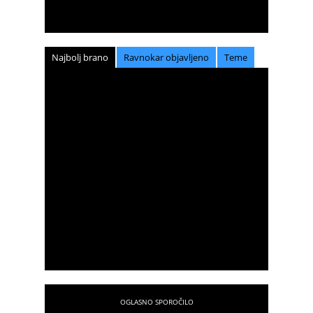
Najbolj brano
Ravnokar objavljeno
Teme