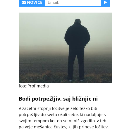
NOVICE
foto:Profimedia
Bodi potrpežljiv, saj bližnjic ni
V začetni stopnji ločitve je zelo težko biti
potrpežljiv do sveta okoli sebe, ki nadaljuje s
svojim tempom kot da se ni nič zgodilo, v tebi
pa veje mešanica čustev, ki jih prinese ločitev.