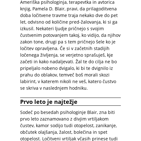
Ameriška psihologinja, terapevtka in avtorica
knjig, Pamela D. Blair, pravi, da prilagoditvena
doba ločitvene travme traja nekako dve do pet
let, odvisno od količine pred-žalovanja, ki si ga
izkusil. Nekateri ljudje pričnejo s svojim
čustvenim potovanjem takoj, ko vidijo, da njihov
zakon tone, drugi pa s tem pričnejo šele ko je
ločitev opravljena. Če si v začetnih stadijih
ločenega življenja, se verjetno sprašuješ, kje
začeti in kako nadaljevati. Žal te do cilja ne bo
pripeljalo nobeno dvigalo, ki bi te dvignilo iz
prahu do oblakov, temveč boš morali skozi
labirint, v katerem nikoli ne veš, katero čustvo
se skriva v naslednjem hodniku.
Prvo leto je najtežje
Sodeč po besedah psihologinje Blair, zna biti
prvo leto zaznamovano z divjim vrtiljakom
čustev, kamor sodijo tudi otopelost, zanikanje,
občutek olajšanja, žalost, bolečina in spet
otopelost. Ločitveni vrtiljak včasih prinese tudi