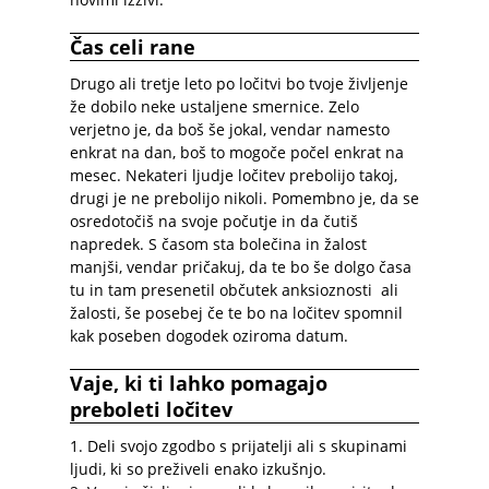
Čas celi rane
Drugo ali tretje leto po ločitvi bo tvoje življenje
že dobilo neke ustaljene smernice. Zelo
verjetno je, da boš še jokal, vendar namesto
enkrat na dan, boš to mogoče počel enkrat na
mesec. Nekateri ljudje ločitev prebolijo takoj,
drugi je ne prebolijo nikoli. Pomembno je, da se
osredotočiš na svoje počutje in da čutiš
napredek. S časom sta bolečina in žalost
manjši, vendar pričakuj, da te bo še dolgo časa
tu in tam presenetil občutek anksioznosti ali
žalosti, še posebej če te bo na ločitev spomnil
kak poseben dogodek oziroma datum.
Vaje, ki ti lahko pomagajo
preboleti ločitev
1. Deli svojo zgodbo s prijatelji ali s skupinami
ljudi, ki so preživeli enako izkušnjo.