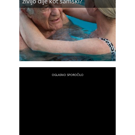
živijo dlje kot samski?