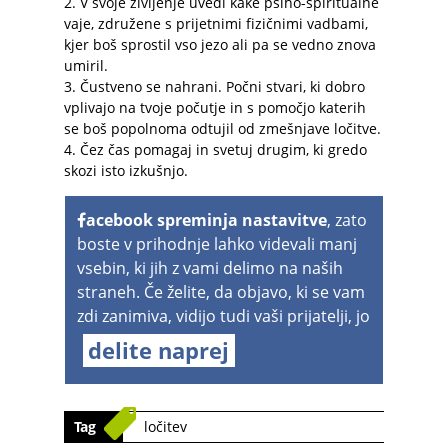
2. V svoje življenje uvedi kake psiho-spiritualne
vaje, združene s prijetnimi fizičnimi vadbami,
kjer boš sprostil vso jezo ali pa se vedno znova
umiril.
3. Čustveno se nahrani. Počni stvari, ki dobro
vplivajo na tvoje počutje in s pomočjo katerih
se boš popolnoma odtujil od zmešnjave ločitve.
4. Čez čas pomagaj in svetuj drugim, ki gredo
skozi isto izkušnjo.
acebook spreminja nastavitve
, zato
boste v prihodnje lahko videvali manj
vsebin, ki jih z vami delimo na naših
straneh. Če želite, da objavo, ki se vam
zdi zanimiva, vidijo tudi vaši prijatelji, jo
delite naprej
Tag
ločitev