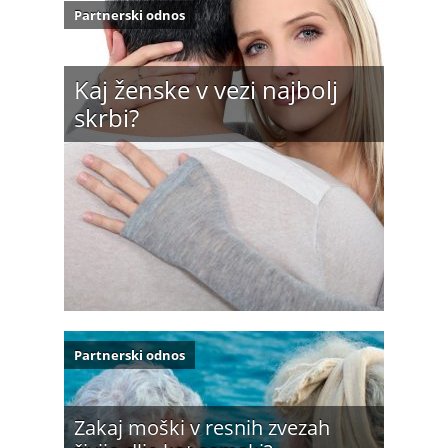
Partnerski odnos
Kaj ženske v vezi najbolj
skrbi?
Partnerski odnos
Zakaj moški v resnih zvezah