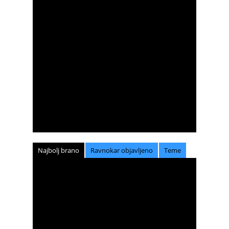
Najbolj brano
Ravnokar objavljeno
Teme