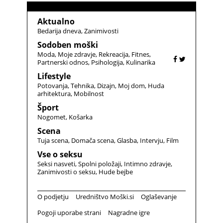
Aktualno
Bedarija dneva
Zanimivosti
Sodoben moški
Moda
Moje zdravje
Rekreacija
Fitnes
Partnerski odnos
Psihologija
Kulinarika
Lifestyle
Potovanja
Tehnika
Dizajn
Moj dom
Huda
arhitektura
Mobilnost
Šport
Nogomet
Košarka
Scena
Tuja scena
Domača scena
Glasba
Intervju
Film
Vse o seksu
Seksi nasveti
Spolni položaji
Intimno zdravje
Zanimivosti o seksu
Hude bejbe
O podjetju
Uredništvo Moški.si
Oglaševanje
Pogoji uporabe strani
Nagradne igre