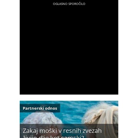
Partnerski odnos
Zakaj moški v resnih zvezah
živijo dlje kot samski?