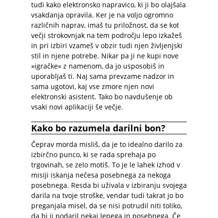
tudi kako elektronsko napravico, ki ji bo olajšala
vsakdanja opravila. Ker je na voljo ogromno
različnih naprav, imaš tu priložnost, da se kot
večji strokovnjak na tem področju lepo izkažeš
in pri izbiri vzameš v obzir tudi njen življenjski
stil in njene potrebe. Nikar pa ji ne kupi nove
»igračke« z namenom, da jo usposobiš in
uporabljaš ti. Naj sama prevzame nadzor in
sama ugotovi, kaj vse zmore njen novi
elektronski asistent. Tako bo navdušenje ob
vsaki novi aplikaciji še večje.
Kako bo razumela darilni bon?
Čeprav morda misliš, da je to idealno darilo za
izbirčno punco, ki se rada sprehaja po
trgovinah, se zelo motiš. To je le lahek izhod v
misiji iskanja nečesa posebnega za nekoga
posebnega. Resda bi uživala v izbiranju svojega
darila na tvoje stroške, vendar tudi takrat jo bo
preganjala misel, da se nisi potrudil niti toliko,
da bi ji podaril nekaj lepega in posebnega. Če