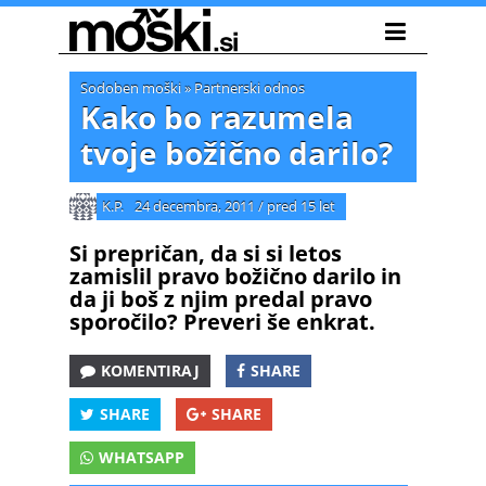
Sodoben moški
»
Partnerski odnos
Kako bo razumela
tvoje božično darilo?
K.P.
24 decembra, 2011
/
pred 15 let
Si prepričan, da si si letos
zamislil pravo božično darilo in
da ji boš z njim predal pravo
sporočilo? Preveri še enkrat.
KOMENTIRAJ
SHARE
SHARE
SHARE
WHATSAPP