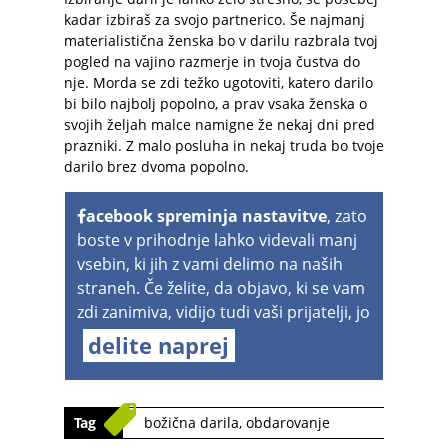
kadar izbiraš za svojo partnerico. Še najmanj
materialistična ženska bo v darilu razbrala tvoj
pogled na vajino razmerje in tvoja čustva do
nje. Morda se zdi težko ugotoviti, katero darilo
bi bilo najbolj popolno, a prav vsaka ženska o
svojih željah malce namigne že nekaj dni pred
prazniki. Z malo posluha in nekaj truda bo tvoje
darilo brez dvoma popolno.
acebook spreminja nastavitve
, zato
boste v prihodnje lahko videvali manj
vsebin, ki jih z vami delimo na naših
straneh. Če želite, da objavo, ki se vam
zdi zanimiva, vidijo tudi vaši prijatelji, jo
delite naprej
Tag
božična darila
,
obdarovanje