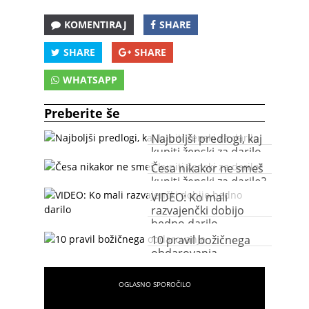
KOMENTIRAJ
SHARE
SHARE
SHARE
WHATSAPP
Preberite še
Najboljši predlogi, kaj
kupiti ženski za darilo
Česa nikakor ne smeš
kupiti ženski za darilo?
VIDEO: Ko mali
razvajenčki dobijo
bedno darilo
10 pravil božičnega
obdarovanja