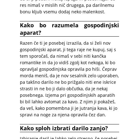
res nimaš v mislih nič drugega, pa darilnemu
bonu kljub vsemu dodaj neko malenkost.
Kako bo razumela gospodinjski
aparat?
Razen če ti je posebej izrazila, da si želi nov
gospodinjski aparat, ji tega raje ne kupuj, saj s
tem sporočaš, da nimaš v sebi niti kančka
romantike in da jo vidiš zgolj kot nekoga, ki bo
opravljal gospodinjska opravila po hiši. Čeprav
morda meniš, da je nov sesalnik zelo uporaben,
pa takšno darilo ne bo prižgalo niti ene iskrice
strasti in ne bo ji dalo občutka, da je nekaj
posebnega. Izjema pri gospodinjskih aparatih
bi bil lahko avtomat za kavo. Z njim ji pokažeš,
da veš, kako pomembna ji je jutranja kava, ki jo
spravi na noge za njena opravila čez dan.
Kako sploh izbrati darilo zanjo?
Izbiranje daril je lahko zelo stresno, še posebej