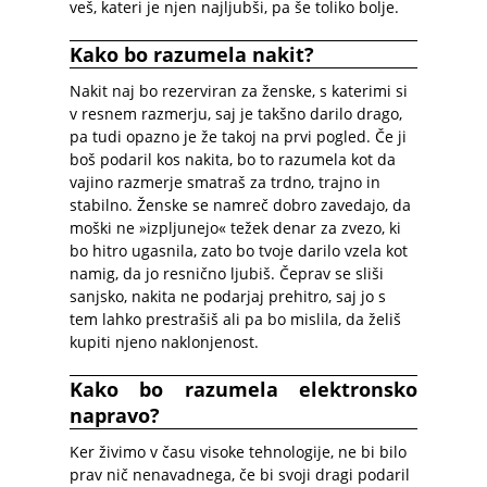
veš, kateri je njen najljubši, pa še toliko bolje.
Kako bo razumela nakit?
Nakit naj bo rezerviran za ženske, s katerimi si
v resnem razmerju, saj je takšno darilo drago,
pa tudi opazno je že takoj na prvi pogled. Če ji
boš podaril kos nakita, bo to razumela kot da
vajino razmerje smatraš za trdno, trajno in
stabilno. Ženske se namreč dobro zavedajo, da
moški ne »izpljunejo« težek denar za zvezo, ki
bo hitro ugasnila, zato bo tvoje darilo vzela kot
namig, da jo resnično ljubiš. Čeprav se sliši
sanjsko, nakita ne podarjaj prehitro, saj jo s
tem lahko prestrašiš ali pa bo mislila, da želiš
kupiti njeno naklonjenost.
Kako bo razumela elektronsko
napravo?
Ker živimo v času visoke tehnologije, ne bi bilo
prav nič nenavadnega, če bi svoji dragi podaril