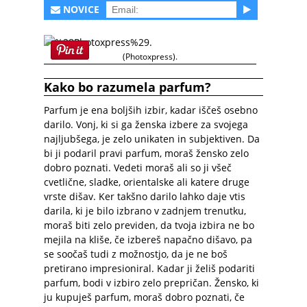
NOVICE
(Photoxpress).
Kako bo razumela parfum?
Parfum je ena boljših izbir, kadar iščeš osebno
darilo. Vonj, ki si ga ženska izbere za svojega
najljubšega, je zelo unikaten in subjektiven. Da
bi ji podaril pravi parfum, moraš žensko zelo
dobro poznati. Vedeti moraš ali so ji všeč
cvetlične, sladke, orientalske ali katere druge
vrste dišav. Ker takšno darilo lahko daje vtis
darila, ki je bilo izbrano v zadnjem trenutku,
moraš biti zelo previden, da tvoja izbira ne bo
mejila na kliše, če izbereš napačno dišavo, pa
se soočaš tudi z možnostjo, da je ne boš
pretirano impresioniral. Kadar ji želiš podariti
parfum, bodi v izbiro zelo prepričan. Žensko, ki
ju kupuješ parfum, moraš dobro poznati, če