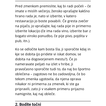
Pred zmenkom premislite, kaj bi radi počeli – če
imate v mislih večerjo, žensko vprašajte kakšno
hrano rada je, nato vi izberite, v katero
restavracijo jo boste povabili. Če gresta zvečer
na pijačo, jo vprašajte, kaj rada pije in primerno
izberite lokacijo (če ima rada vino, izberite bar z
bogato vinsko ponudbo, če pije pivo, pojdita v
pub, itn.).
Ko se odločite kam bosta šla, ji sporočite kdaj in
kje se dobita (jo pridete vi iskat domov, se
dobita na dogovorjenem mestu?). Če jo
nameravate peljati na izlet v hribe, ji
pravočasno sporočite tudi to, da naj bo športno
oblečena – zagotovo ne bo zadovoljna, če bo
tekom zmenka ugotovila, da njena oprava
nikakor ni primerna za zmenek, ki ste ga
pripravili, zato ji v vsakem primeru prijazno
namignite, kaj naj obleče.
2. Bodite točni