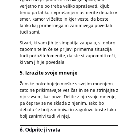
verjetno ne bo treba veliko spraševati, kljub
temu pa lahko z vprašanjem usmerite debato v
smer, kamor vi želite in kjer veste, da boste
lahko kaj primernega in zanimivega povedali
tudi sami.
Stvari, ki vam jih je simpatija zaupala, si dobro
zapomnite in če se prijavi primerna situacija
tudi pokažite/omenite, da ste si zapomnili reči,
ki vam jih je povedala.
5. Izrazite svoje mnenje
Ženske potrebujejo moške s svojim mnenjem,
zato ne prikimavajte ves čas in se ne strinjajte z
njo v vsem, kar pove. Delite z njo svoje mnenje,
pa čeprav se ne sklada z njenim. Tako bo
debata še bolj zanimiva in zagotovo boste tako
bolj zanimivi tudi vi njej.
6. Odprite ji vrata