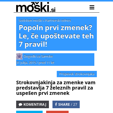
Sodoben moški
»
Partnerski odnos
Popoln prvi zmenek?
Le, če upoštevate teh
7 pravil!
Dogodki za Samske
31 julija, 2015
/
pred 11 let
Prispevek strokovnjaka
Strokovnjakinja za zmenke vam
predstavlja 7 železnih pravil za
uspešen prvi zmenek
KOMENTIRAJ
SHARE
/ 27