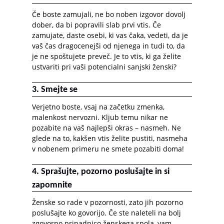
Če boste zamujali, ne bo noben izgovor dovolj
dober, da bi popravili slab prvi vtis. Če
zamujate, daste osebi, ki vas čaka, vedeti, da je
vaš čas dragocenejši od njenega in tudi to, da
je ne spoštujete preveč. Je to vtis, ki ga želite
ustvariti pri vaši potencialni sanjski ženski?
3. Smejte se
Verjetno boste, vsaj na začetku zmenka,
malenkost nervozni. Kljub temu nikar ne
pozabite na vaš najlepši okras – nasmeh. Ne
glede na to, kakšen vtis želite pustiti, nasmeha
v nobenem primeru ne smete pozabiti doma!
4. Sprašujte, pozorno poslušajte in si
zapomnite
Ženske so rade v pozornosti, zato jih pozorno
poslušajte ko govorijo. Če ste naleteli na bolj
zgovorno pripadnico ženskega spola, vam