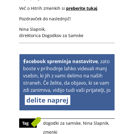
Več o Hitrih zmenkih si
preberite tukaj
.
Pozdravček do naslednjič!
Nina Slapnik,
direktorica Dogodkov za Samske
acebook spreminja nastavitve
, zato
boste v prihodnje lahko videvali manj
vsebin, ki jih z vami delimo na naših
straneh. Če želite, da objavo, ki se vam
zdi zanimiva, vidijo tudi vaši prijatelji, jo
delite naprej
Tag
dogodki za samske
,
Nina Slapnik
,
zmenki