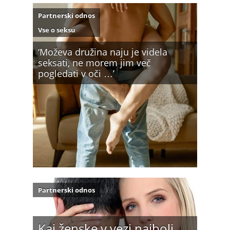
Partnerski odnos
Vse o seksu
‘Moževa družina naju je videla
seksati, ne morem jim več
pogledati v oči …’
Partnerski odnos
Kaj ženske v vezi najbolj