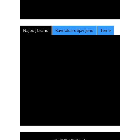
Najbolj brano
Ravnokar objavljeno
Teme