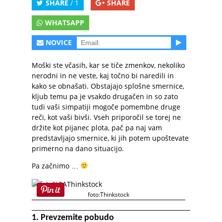
SHARE
/ 1
SHARE
WHATSAPP
NOVICE
Moški ste včasih, kar se tiče zmenkov, nekoliko
nerodni in ne veste, kaj točno bi naredili in
kako se obnašati. Obstajajo splošne smernice,
kljub temu pa je vsakdo drugačen in so zato
tudi vaši simpatiji mogoče pomembne druge
reči, kot vaši bivši. Vseh priporočil se torej ne
držite kot pijanec plota, pač pa naj vam
predstavljajo smernice, ki jih potem upoštevate
primerno na dano situacijo.
Pa začnimo …
foto:Thinkstock
1. Prevzemite pobudo