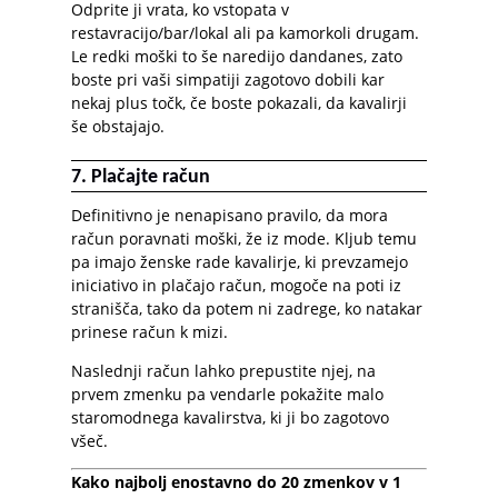
Odprite ji vrata, ko vstopata v
restavracijo/bar/lokal ali pa kamorkoli drugam.
Le redki moški to še naredijo dandanes, zato
boste pri vaši simpatiji zagotovo dobili kar
nekaj plus točk, če boste pokazali, da kavalirji
še obstajajo.
7. Plačajte račun
Definitivno je nenapisano pravilo, da mora
račun poravnati moški, že iz mode. Kljub temu
pa imajo ženske rade kavalirje, ki prevzamejo
iniciativo in plačajo račun, mogoče na poti iz
stranišča, tako da potem ni zadrege, ko natakar
prinese račun k mizi.
Naslednji račun lahko prepustite njej, na
prvem zmenku pa vendarle pokažite malo
staromodnega kavalirstva, ki ji bo zagotovo
všeč.
Kako najbolj enostavno do 20 zmenkov v 1