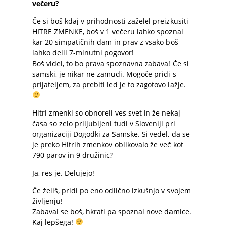
večeru?
Če si boš kdaj v prihodnosti zaželel preizkusiti
HITRE ZMENKE, boš v 1 večeru lahko spoznal
kar 20 simpatičnih dam in prav z vsako boš
lahko delil 7-minutni pogovor!
Boš videl, to bo prava spoznavna zabava! Če si
samski, je nikar ne zamudi. Mogoče pridi s
prijateljem, za prebiti led je to zagotovo lažje.
Hitri zmenki so obnoreli ves svet in že nekaj
časa so zelo priljubljeni tudi v Sloveniji pri
organizaciji Dogodki za Samske. Si vedel, da se
je preko Hitrih zmenkov oblikovalo že več kot
790 parov in 9 družinic?
Ja, res je. Delujejo!
Če želiš, pridi po eno odlično izkušnjo v svojem
življenju!
Zabaval se boš, hkrati pa spoznal nove damice.
Kaj lepšega!