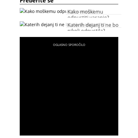
Preberite še
Kako moškemu
odpustiti varanje?
Katerih dejanj ti ne bo
nikoli odpustila?