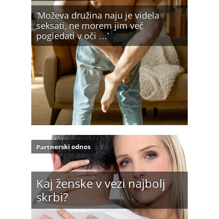
‘Moževa družina naju je videla
seksati, ne morem jim več
pogledati v oči …’
Partnerski odnos
Kaj ženske v vezi najbolj
skrbi?