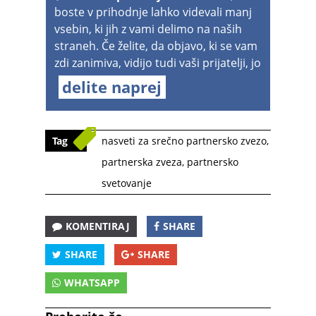
boste v prihodnje lahko videvali manj
vsebin, ki jih z vami delimo na naših
straneh. Če želite, da objavo, ki se vam
zdi zanimiva, vidijo tudi vaši prijatelji, jo
delite naprej
Tag
nasveti za srečno partnersko zvezo
,
partnerska zveza
,
partnersko
svetovanje
KOMENTIRAJ
SHARE
SHARE
SHARE
WHATSAPP