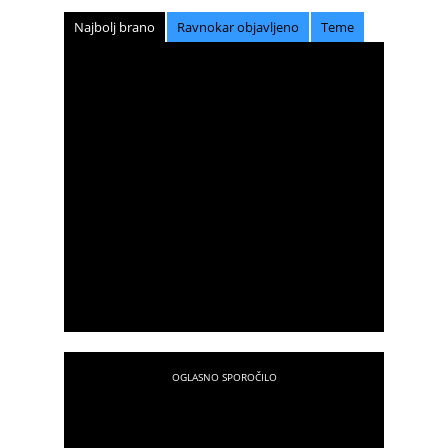
Najbolj brano
Ravnokar objavljeno
Teme