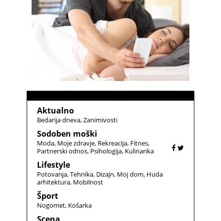
Aktualno
Bedarija dneva
Zanimivosti
Sodoben moški
Moda
Moje zdravje
Rekreacija
Fitnes
Partnerski odnos
Psihologija
Kulinarika
Lifestyle
Potovanja
Tehnika
Dizajn
Moj dom
Huda
arhitektura
Mobilnost
Šport
Nogomet
Košarka
Scena