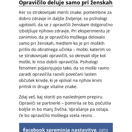
Opravičilo deluje samo pri ženskah
Ker so strokovnjaki merili znake, pomembne za
dobro zdravje in daljše življenje, so psihologi
ugotovili, da se z opravičili ženskam dolgoročno
izboljšuje njihovo zdravje. Pri eksperimentu je
zanimivo, da je opravičilo moškega delovalo
samo pri ženskah, medtem ko je pri moških
prišlo do obratnega učinka – moški, katerim so
se strokovnjaki opravičili, so okrevali dlje kot
moški, ki niso dobili opravičila. Psihologi
fenomen pojasnjujejo tako, da so moški ravno
zaradi opravičila razvili povečani lasten
občutek krivde, ki je vplival na njihov krvni
pritisk in druge vitalne znake.
Zdaj veš, kaj storiti po naslednjem prepiru.
Opraviči se partnerki – pomirila se bo, počutila
boljše in bo manj živčna. Vprašanje pa ostaja,
če bo opravičilo moškega vzela resno…
acebook spreminja nastavitve
, zato