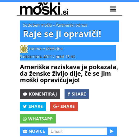
Sodoben moški
»
Partnerski odnos
Raje se ji opraviči!
Intimate Medicine
9 decembra, 2011
/
pred 15 let
Ameriška raziskava je pokazala,
da ženske živijo dlje, če se jim
moški opravičujejo!
KOMENTIRAJ
SHARE
SHARE
SHARE
WHATSAPP
NOVICE