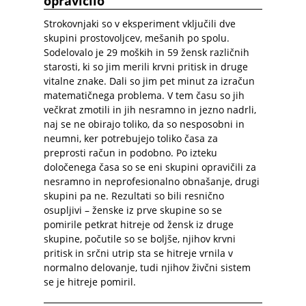
opravičilo
Strokovnjaki so v eksperiment vključili dve
skupini prostovoljcev, mešanih po spolu.
Sodelovalo je 29 moških in 59 žensk različnih
starosti, ki so jim merili krvni pritisk in druge
vitalne znake. Dali so jim pet minut za izračun
matematičnega problema. V tem času so jih
večkrat zmotili in jih nesramno in jezno nadrli,
naj se ne obirajo toliko, da so nesposobni in
neumni, ker potrebujejo toliko časa za
preprosti račun in podobno. Po izteku
določenega časa so se eni skupini opravičili za
nesramno in neprofesionalno obnašanje, drugi
skupini pa ne. Rezultati so bili resnično
osupljivi – ženske iz prve skupine so se
pomirile petkrat hitreje od žensk iz druge
skupine, počutile so se boljše, njihov krvni
pritisk in srčni utrip sta se hitreje vrnila v
normalno delovanje, tudi njihov živčni sistem
se je hitreje pomiril.