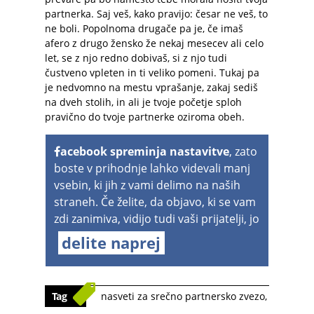
partnerka. Saj veš, kako pravijo: česar ne veš, to
ne boli. Popolnoma drugače pa je, če imaš
afero z drugo žensko že nekaj mesecev ali celo
let, se z njo redno dobivaš, si z njo tudi
čustveno vpleten in ti veliko pomeni. Tukaj pa
je nedvomno na mestu vprašanje, zakaj sediš
na dveh stolih, in ali je tvoje početje sploh
pravično do tvoje partnerke oziroma obeh.
acebook spreminja nastavitve
, zato
boste v prihodnje lahko videvali manj
vsebin, ki jih z vami delimo na naših
straneh. Če želite, da objavo, ki se vam
zdi zanimiva, vidijo tudi vaši prijatelji, jo
delite naprej
Tag
nasveti za srečno partnersko zvezo
,