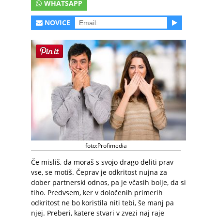
WHATSAPP
NOVICE
foto:Profimedia
Če misliš, da moraš s svojo drago deliti prav
vse, se motiš. Čeprav je odkritost nujna za
dober partnerski odnos, pa je včasih bolje, da si
tiho. Predvsem, ker v določenih primerih
odkritost ne bo koristila niti tebi, še manj pa
njej. Preberi, katere stvari v zvezi naj raje