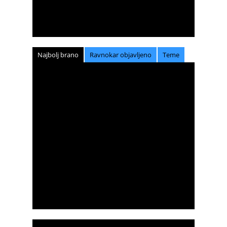
Najbolj brano
Ravnokar objavljeno
Teme