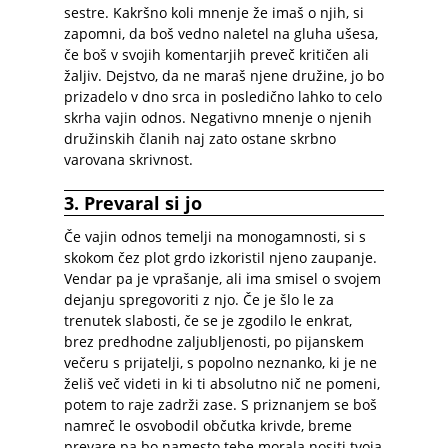
sestre. Kakršno koli mnenje že imaš o njih, si
zapomni, da boš vedno naletel na gluha ušesa,
če boš v svojih komentarjih preveč kritičen ali
žaljiv. Dejstvo, da ne maraš njene družine, jo bo
prizadelo v dno srca in posledično lahko to celo
skrha vajin odnos. Negativno mnenje o njenih
družinskih članih naj zato ostane skrbno
varovana skrivnost.
3. Prevaral si jo
Če vajin odnos temelji na monogamnosti, si s
skokom čez plot grdo izkoristil njeno zaupanje.
Vendar pa je vprašanje, ali ima smisel o svojem
dejanju spregovoriti z njo. Če je šlo le za
trenutek slabosti, če se je zgodilo le enkrat,
brez predhodne zaljubljenosti, po pijanskem
večeru s prijatelji, s popolno neznanko, ki je ne
želiš več videti in ki ti absolutno nič ne pomeni,
potem to raje zadrži zase. S priznanjem se boš
namreč le osvobodil občutka krivde, breme
prevare pa bo namesto tebe morala nositi tvoja