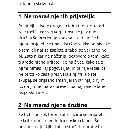
ostanejo skrivnost.
1. Ne maraš njenih prijateljic
Prijateljice tvoje drage so tabu tema, o kateri
raje molči. Po vsej verjetnosti se je z njimi
družila še preden je spoznala tebe in če bi
njene prijateljice imele kakšne velike pomisleke
o tem, ali naj se zaplete s tabo, se verjetno ne
bi. Zato nikar ne načenjaj pogovora o tem, kako
ti gredo njene prijateljice na živce, kako se z
njimi nimaš kaj pogovarjati in bi raje videl, če
ne bi toliko časa preživela z njimi. Ko ste
skupaj, se prijazno smehljaj in strinjaj z njimi,
to, da jih ne maraš preveč, pa naj raje ostane
tvoja skrivnost.
2. Ne maraš njene družine
Še bolj spolzek teren kot kritiziranje prijateljic
je kritiziranje njenih družinskih članov. Še
posebej najbližjih, kot so starši ter bratje in