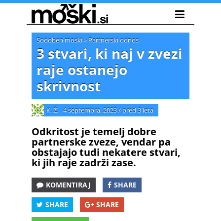
Sodoben moški
»
Partnerski odnos
3 stvari, ki naj v zvezi
raje ostanejo
skrivnost
K. Ž.
4 septembra, 2023
/
pred 3 leta
Odkritost je temelj dobre
partnerske zveze, vendar pa
obstajajo tudi nekatere stvari,
ki jih raje zadrži zase.
KOMENTIRAJ
SHARE
SHARE
SHARE