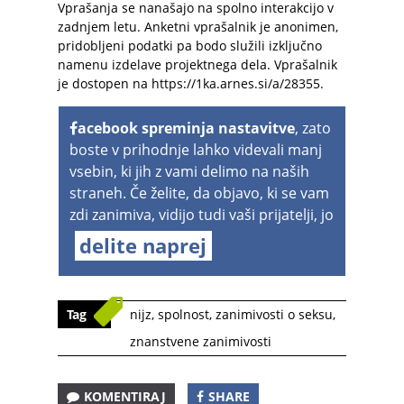
Vprašanja se nanašajo na spolno interakcijo v
zadnjem letu. Anketni vprašalnik je anonimen,
pridobljeni podatki pa bodo služili izključno
namenu izdelave projektnega dela. Vprašalnik
je dostopen na
https://1ka.arnes.si/a/28355
.
acebook spreminja nastavitve
, zato
boste v prihodnje lahko videvali manj
vsebin, ki jih z vami delimo na naših
straneh. Če želite, da objavo, ki se vam
zdi zanimiva, vidijo tudi vaši prijatelji, jo
delite naprej
Tag
nijz
,
spolnost
,
zanimivosti o seksu
,
znanstvene zanimivosti
KOMENTIRAJ
SHARE