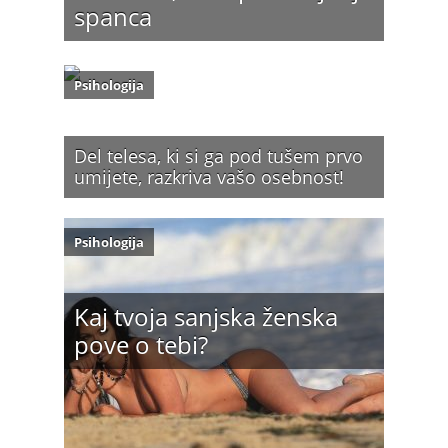
spanca
Psihologija
Del telesa, ki si ga pod tušem prvo
umijete, razkriva vašo osebnost!
Psihologija
Kaj tvoja sanjska ženska
pove o tebi?