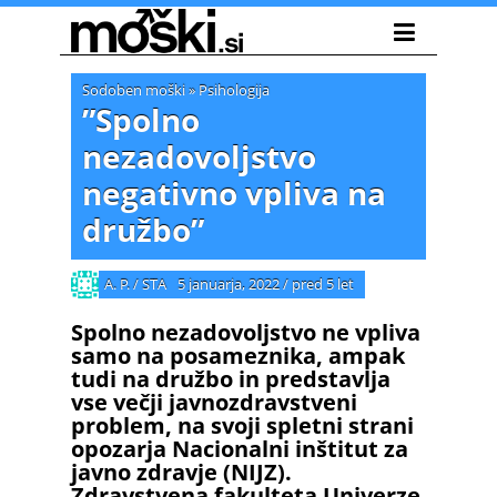
Sodoben moški
»
Psihologija
”Spolno
nezadovoljstvo
negativno vpliva na
družbo”
A. P. / STA
5 januarja, 2022
/
pred 5 let
Spolno nezadovoljstvo ne vpliva
samo na posameznika, ampak
tudi na družbo in predstavlja
vse večji javnozdravstveni
problem, na svoji spletni strani
opozarja Nacionalni inštitut za
javno zdravje (NIJZ).
Zdravstvena fakulteta Univerze