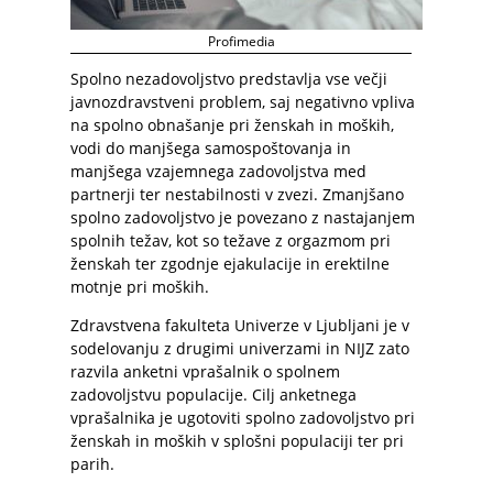
Profimedia
Spolno nezadovoljstvo predstavlja vse večji
javnozdravstveni problem, saj negativno vpliva
na spolno obnašanje pri ženskah in moških,
vodi do manjšega samospoštovanja in
manjšega vzajemnega zadovoljstva med
partnerji ter nestabilnosti v zvezi. Zmanjšano
spolno zadovoljstvo je povezano z nastajanjem
spolnih težav, kot so težave z orgazmom pri
ženskah ter zgodnje ejakulacije in erektilne
motnje pri moških.
Zdravstvena fakulteta Univerze v Ljubljani je v
sodelovanju z drugimi univerzami in NIJZ zato
razvila anketni vprašalnik o spolnem
zadovoljstvu populacije. Cilj anketnega
vprašalnika je ugotoviti spolno zadovoljstvo pri
ženskah in moških v splošni populaciji ter pri
parih.