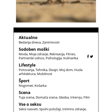
Aktualno
Bedarija dneva
Zanimivosti
Sodoben moški
Moda
Moje zdravje
Rekreacija
Fitnes
Partnerski odnos
Psihologija
Kulinarika
Lifestyle
Potovanja
Tehnika
Dizajn
Moj dom
Huda
arhitektura
Mobilnost
Šport
Nogomet
Košarka
Scena
Tuja scena
Domača scena
Glasba
Intervju
Film
Vse o seksu
Seksi nasveti
Spolni položaji
Intimno zdravje