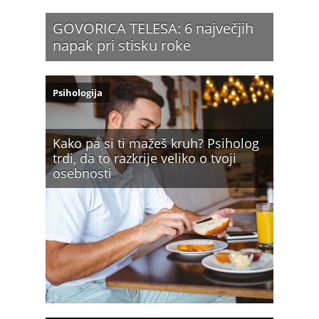
GOVORICA TELESA: 6 največjih
napak pri stisku roke
Psihologija
Kako pa si ti mažeš kruh? Psiholog
trdi, da to razkrije veliko o tvoji
osebnosti