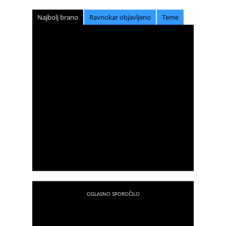
Najbolj brano
Ravnokar objavljeno
Teme