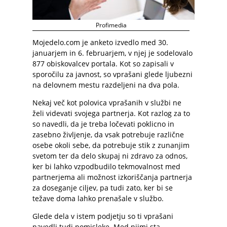
Profimedia
Mojedelo.com je anketo izvedlo med 30.
januarjem in 6. februarjem, v njej je sodelovalo
877 obiskovalcev portala. Kot so zapisali v
sporočilu za javnost, so vprašani glede ljubezni
na delovnem mestu razdeljeni na dva pola.
Nekaj več kot polovica vprašanih v službi ne
želi videvati svojega partnerja. Kot razlog za to
so navedli, da je treba ločevati poklicno in
zasebno življenje, da vsak potrebuje različne
osebe okoli sebe, da potrebuje stik z zunanjim
svetom ter da delo skupaj ni zdravo za odnos,
ker bi lahko vzpodbudilo tekmovalnost med
partnerjema ali možnost izkoriščanja partnerja
za doseganje ciljev, pa tudi zato, ker bi se
težave doma lahko prenašale v službo.
Glede dela v istem podjetju so ti vprašani
navedli tudi pomisleke. Med njimi sta