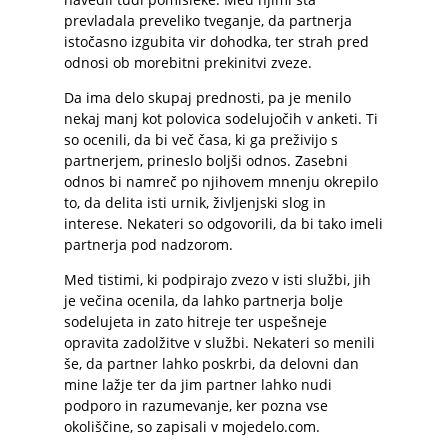
prevladala preveliko tveganje, da partnerja
istočasno izgubita vir dohodka, ter strah pred
odnosi ob morebitni prekinitvi zveze.
Da ima delo skupaj prednosti, pa je menilo
nekaj manj kot polovica sodelujočih v anketi. Ti
so ocenili, da bi več časa, ki ga preživijo s
partnerjem, prineslo boljši odnos. Zasebni
odnos bi namreč po njihovem mnenju okrepilo
to, da delita isti urnik, življenjski slog in
interese. Nekateri so odgovorili, da bi tako imeli
partnerja pod nadzorom.
Med tistimi, ki podpirajo zvezo v isti službi, jih
je večina ocenila, da lahko partnerja bolje
sodelujeta in zato hitreje ter uspešneje
opravita zadolžitve v službi. Nekateri so menili
še, da partner lahko poskrbi, da delovni dan
mine lažje ter da jim partner lahko nudi
podporo in razumevanje, ker pozna vse
okoliščine, so zapisali v mojedelo.com.