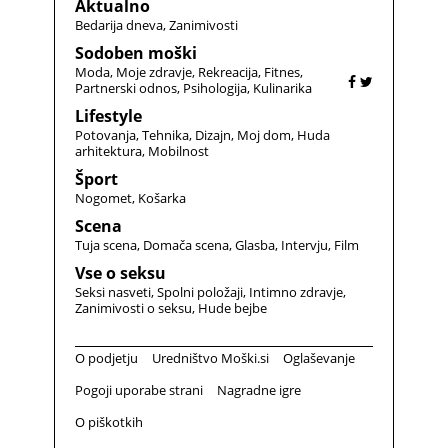
Aktualno
Bedarija dneva
Zanimivosti
Sodoben moški
Moda
Moje zdravje
Rekreacija
Fitnes
Partnerski odnos
Psihologija
Kulinarika
Lifestyle
Potovanja
Tehnika
Dizajn
Moj dom
Huda
arhitektura
Mobilnost
Šport
Nogomet
Košarka
Scena
Tuja scena
Domača scena
Glasba
Intervju
Film
Vse o seksu
Seksi nasveti
Spolni položaji
Intimno zdravje
Zanimivosti o seksu
Hude bejbe
O podjetju
Uredništvo Moški.si
Oglaševanje
Pogoji uporabe strani
Nagradne igre
O piškotkih