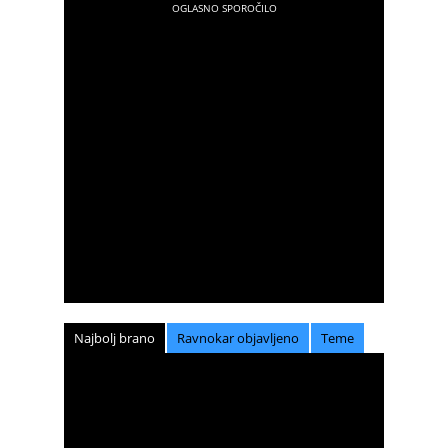
Najbolj brano
Ravnokar objavljeno
Teme