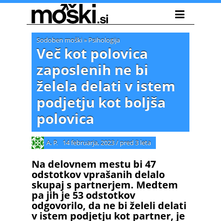
Sodoben moški
»
Psihologija
Več kot polovica
zaposlenih ne bi
želela delati v istem
podjetju kot boljša
polovica
A. P.
14 februarja, 2023
/
pred 3 leta
Na delovnem mestu bi 47
odstotkov vprašanih delalo
skupaj s partnerjem. Medtem
pa jih je 53 odstotkov
odgovorilo, da ne bi želeli delati
v istem podjetju kot partner, je