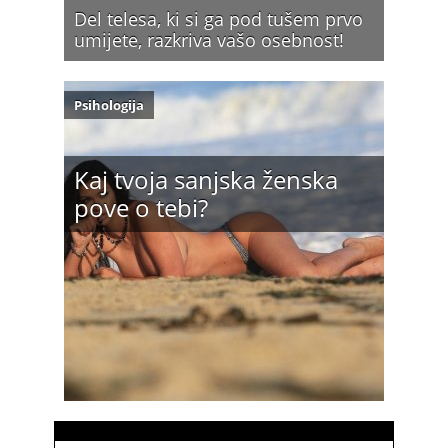
Del telesa, ki si ga pod tušem prvo
umijete, razkriva vašo osebnost!
Psihologija
Kaj tvoja sanjska ženska
pove o tebi?