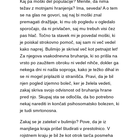
Kaj pa moški del populacije? Menite, da nima
težav z motnjami hranjenja? Ima, seveda! A o tem
se na glas ne govori, saj naj bi moški znal
premagati dražljaje, ki mu ob pogledu v ogledalo
sporočajo, da ni privlačen, saj mu trebuh visi čez
pas hlač. Točno ta stavek mi je povedal moški, ki
je poiskal strokovno pomoč, saj sam ni več vedel
kako naprej. Bulimijo je skrival več kot petnajst let!
Za njegova vsakodnevna bruhanja, ki so prišla na
vrsto po zaužitem obroku ni vedel nihče, dokler ga
nekega dni ni našla soproga, kako je težko dihal in
se ni mogel priplaziti iz stranišča. Pravi, da je bil
njen pogled izjemno boleč, ker je želela vedeti,
zakaj skriva svojo odvisnost od bruhanja hrane
pred njo. Skupaj sta se odločila, da bo potrebno
nekaj narediti in končati psihosomatsko bolezen, ki
je tudi smrtonosna.
Zakaj se je zatekel v bulimijo? Pove, da je iz
manjšega kraja prišel študirati v prestolnico. V
rojstnem kraju je bil že kot otrok tarča posmeha