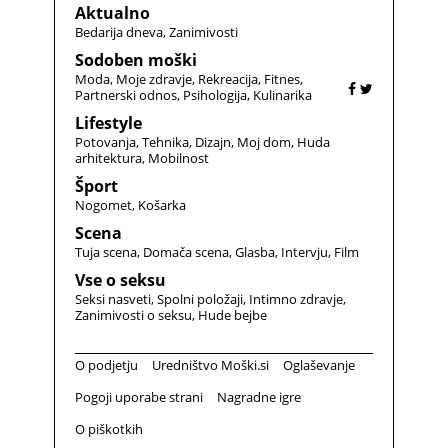
Aktualno
Bedarija dneva
Zanimivosti
Sodoben moški
Moda
Moje zdravje
Rekreacija
Fitnes
Partnerski odnos
Psihologija
Kulinarika
Lifestyle
Potovanja
Tehnika
Dizajn
Moj dom
Huda
arhitektura
Mobilnost
Šport
Nogomet
Košarka
Scena
Tuja scena
Domača scena
Glasba
Intervju
Film
Vse o seksu
Seksi nasveti
Spolni položaji
Intimno zdravje
Zanimivosti o seksu
Hude bejbe
O podjetju
Uredništvo Moški.si
Oglaševanje
Pogoji uporabe strani
Nagradne igre
O piškotkih