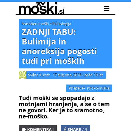
Sodoben moški
»
Psihologija
ZADNJI TABU:
Bulimija in
anoreksija pogosti
tudi pri moških
Melita Kuhar
17 avgusta, 2016
/
pred 10 let
Prispevek strokovnjaka
Tudi moški se spopadajo z
motnjami hranjenja, a se o tem
ne govori. Ker je to sramotno,
ne-moško.
KOMENTIRAJ
SHARE
/ 3