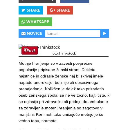
SHARE
SHARE
WHATSAPP
NOVICE
foto:Thinkstock
Motnje hranjenja so v zavesti povprečne
populacije pripisane ženski strani. Dekleta,
najstnice in odrasle ženske naj bi skrivaj imele
napade anoreksije, bulimije ali obsesivnega
prenajedanja. Kolikšen je delež tako prizadetih
oseb ženskega spola, se ne ve točno, kajti tiste, ki
se oglasijo pri zdravniku ali pridejo do ambulante
za zdravljenje motenj hranjenja so zagotovo v
manjšini. Ker imeti tako uničujočo motnjo je še
vedno tabu, sramota.