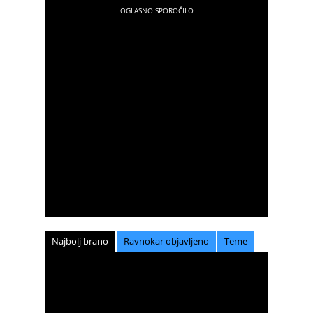
Najbolj brano
Ravnokar objavljeno
Teme