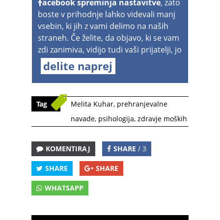
acebook spreminja nastavitve
, zato
boste v prihodnje lahko videvali manj
vsebin, ki jih z vami delimo na naših
straneh. Če želite, da objavo, ki se vam
zdi zanimiva, vidijo tudi vaši prijatelji, jo
delite naprej
Tag
Melita Kuhar
,
prehranjevalne
navade
,
psihologija
,
zdravje moških
KOMENTIRAJ
SHARE
/ 3
SHARE
SHARE
WHATSAPP