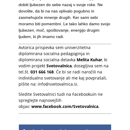
dobiti ljubezen do sebe nazaj v svoje roke. Ne
dovolite, da bi na nas vplivalo pogubno in
zasmehujoče mnenje drugih. Ker sami sebi
moramo biti pomembni. Le tako lahko damo svojo
ljubezen, moč, spoštovanje, energijo drugim
ljudem, ki jih imamo radi.
Avtorica prispevka sem univerzitetna
diplomirana socialna pedagoginja in
diplomirana socialna delavka
Melita Kuhar
, ki
vodim projekt
Svetovalnica
, dosegljiva sem na
tel.št.
031 666 168
. Če bi se radi naročili na
individualno svetovanje ali me kaj povprašali,
pišite na:
info@svetovalnica.si
.
Sledite Svetovalnici tudi na Facebookuin ne
spreglejte najnovejših
objav:
www.facebook.com/Svetovalnica
.