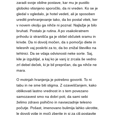
zaradi svoje obilne postave, kar mu je pustilo
globoko vtisnjeno sporočilo, da ni vreden. Ko se je
gledal v ogledalo, je hotel vedeti, ali je sposoben
urediti prehranjevanje tako, da bo postal vitek, ker
v novem okolju ga nihče ni poznal. Najlažje je bilo
bruhati. Postalo je rutina. A po vsakokratnem
prihodu iz stranišča ga je obšel občutek sramu in
krivde. Da ni dovolj močen, da s pomočjo diete in
telesnih vaj poskrbi za to, da bo znižal številko na
tehtnici. Da se vdaja odvisnosti neke sorte. Saj,
kile je izgubljal, a kaj ko je vanj iz zrcala še vedno
zrl debel deček, ki je bil prepričan, da ga nihče ne
mara.
O motnjah hranjenja je potrebno govoriti. To ni
tabu in ne sme biti stigma. Z ozaveščanjem, kako
oblikovati lastno vrednost in s tem povezano
samozavest smo na dobri poti, da sami sebi
želimo zdravo psihično in navsezadnje telesno
počutje. Pošast, imenovano bulimija lahko ukrotite,
le dovolj volje in moči zberite in si za cilj postavite