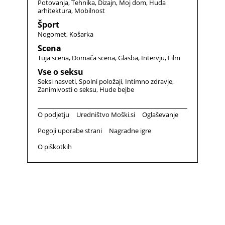
Potovanja
Tehnika
Dizajn
Moj dom
Huda
arhitektura
Mobilnost
Šport
Nogomet
Košarka
Scena
Tuja scena
Domača scena
Glasba
Intervju
Film
Vse o seksu
Seksi nasveti
Spolni položaji
Intimno zdravje
Zanimivosti o seksu
Hude bejbe
O podjetju
Uredništvo Moški.si
Oglaševanje
Pogoji uporabe strani
Nagradne igre
O piškotkih