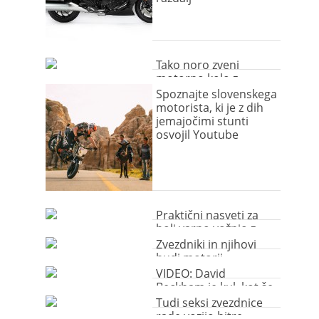
Tako noro zveni
motorno kolo z
vgrajenim
Spoznajte slovenskega
Lamborginijevim V12
motorista, ki je z dih
motorjem (video)
jemajočimi stunti
osvojil Youtube
Praktični nasveti za
bolj varno vožnjo z
motornim kolesom
Zvezdniki in njihovi
hudi motorji
VIDEO: David
Beckham je kul, kot še
nikoli
Tudi seksi zvezdnice
rade vozijo hitre