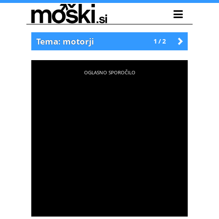
Tema: motorji
1 / 2
Starejše