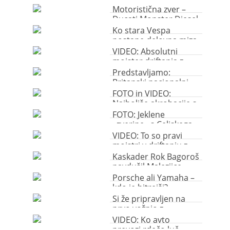
motorje
Motoristična zver –
Ducati Monster Diesel
Ko stara Vespa
postane delovna miza
VIDEO: Absolutni
mojster driftanja z
motorjem
Predstavljamo:
Britanski nacionalni
muzej motocilkov
FOTO in VIDEO:
Najboljše akrobacije s
Celjskega sejma
FOTO: Jeklene
»zverine« s Celjskega
sejma
VIDEO: To so pravi
mojstri v driftanju z
motorjem
Kaskader Rok Bagoroš
navdušil Malezijce
Porsche ali Yamaha –
kdo je hitrejši?
Si že pripravljen na
prvo vožnjo z
motorjem?
VIDEO: Ko avto
prevozi rdečo luč…