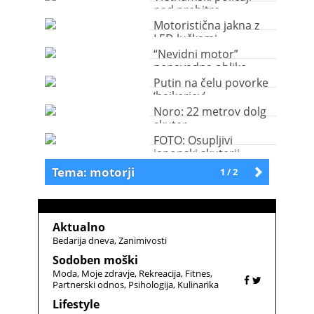
nad prehitre
motoriste z ribiško
Motoristična jakna z
mrežo
LED lučkami
“Nevidni motor”
nenavadne oblike
Putin na čelu povorke
‘bajkerjev’
Noro: 22 metrov dolg
skuter
FOTO: Osupljivi
japonski skuterji
Tema: motorji
1 / 2
Starejše
Aktualno
Bedarija dneva
Zanimivosti
Sodoben moški
Moda
Moje zdravje
Rekreacija
Fitnes
Partnerski odnos
Psihologija
Kulinarika
Lifestyle