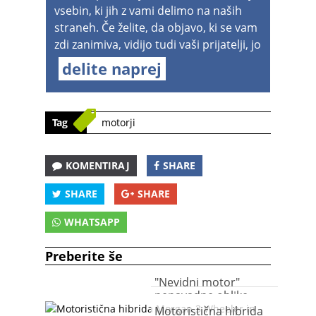
vsebin, ki jih z vami delimo na naših
straneh. Če želite, da objavo, ki se vam
zdi zanimiva, vidijo tudi vaši prijatelji, jo
delite naprej
Tag
motorji
KOMENTIRAJ
SHARE
SHARE
SHARE
WHATSAPP
Preberite še
"Nevidni motor"
nenavadne oblike
Motoristična hibrida