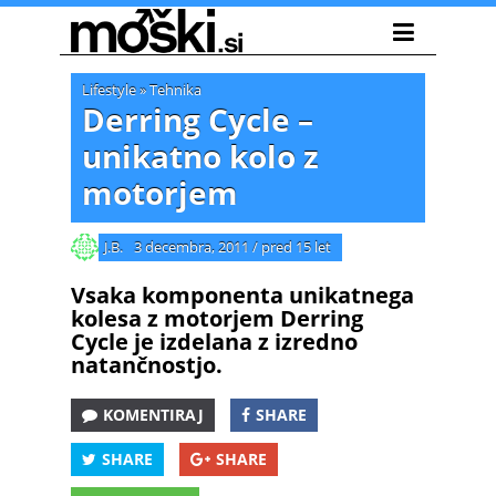
Lifestyle
»
Tehnika
Derring Cycle –
unikatno kolo z
motorjem
J.B.
3 decembra, 2011
/
pred 15 let
Vsaka komponenta unikatnega
kolesa z motorjem Derring
Cycle je izdelana z izredno
natančnostjo.
KOMENTIRAJ
SHARE
SHARE
SHARE