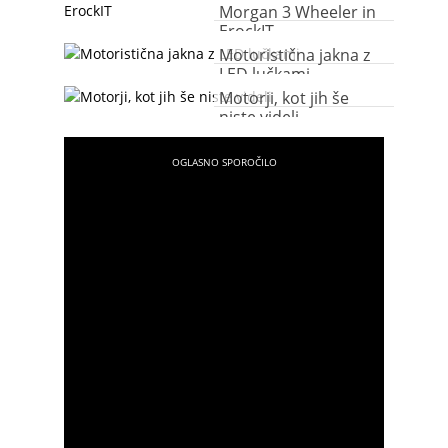
Morgan 3 Wheeler in
ErockIT
Motoristična jakna z
LED lučkami
Motorji, kot jih še
niste videli