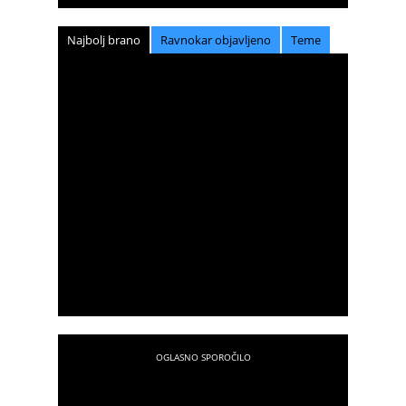
Najbolj brano
Ravnokar objavljeno
Teme