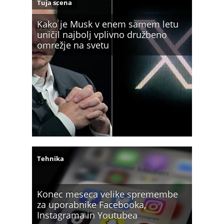
Tuja scena
Kako je Musk v enem samem letu
uničil najbolj vplivno družbeno
omrežje na svetu
Tehnika
Konec meseca velike spremembe
za uporabnike Facebooka,
Instagrama in Youtubea