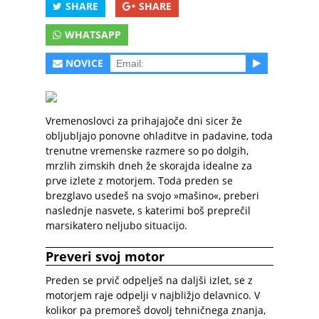
SHARE
SHARE
WHATSAPP
NOVICE
Vremenoslovci za prihajajoče dni sicer že
obljubljajo ponovne ohladitve in padavine, toda
trenutne vremenske razmere so po dolgih,
mrzlih zimskih dneh že skorajda idealne za
prve izlete z motorjem. Toda preden se
brezglavo usedeš na svojo »mašino«, preberi
naslednje nasvete, s katerimi boš preprečil
marsikatero neljubo situacijo.
Preveri svoj motor
Preden se prvič odpelješ na daljši izlet, se z
motorjem raje odpelji v najbližjo delavnico. V
kolikor pa premoreš dovolj tehničnega znanja,