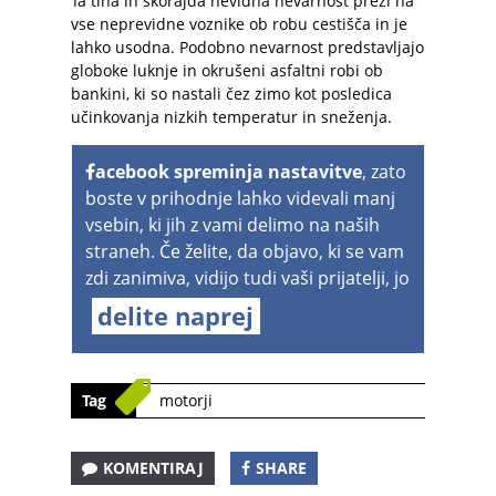
Ta tiha in skorajda nevidna nevarnost preži na
vse neprevidne voznike ob robu cestišča in je
lahko usodna. Podobno nevarnost predstavljajo
globoke luknje in okrušeni asfaltni robi ob
bankini, ki so nastali čez zimo kot posledica
učinkovanja nizkih temperatur in sneženja.
acebook spreminja nastavitve
, zato
boste v prihodnje lahko videvali manj
vsebin, ki jih z vami delimo na naših
straneh. Če želite, da objavo, ki se vam
zdi zanimiva, vidijo tudi vaši prijatelji, jo
delite naprej
Tag
motorji
KOMENTIRAJ
SHARE