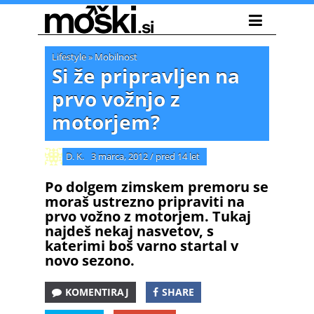
Lifestyle
»
Mobilnost
Si že pripravljen na
prvo vožnjo z
motorjem?
D. K.
3 marca, 2012
/
pred 14 let
Po dolgem zimskem premoru se
moraš ustrezno pripraviti na
prvo vožno z motorjem. Tukaj
najdeš nekaj nasvetov, s
katerimi boš varno startal v
novo sezono.
KOMENTIRAJ
SHARE