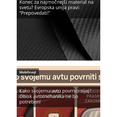
Konec za najmočnejši material na
svetu? Evropska unija pravi:
“Prepovedati!”
Mobilnost
Kako svojemu avtu povrniti sijaj?
Obisk avtomehanika ne bo
potreben!