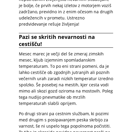
je bolje, če prvih nekaj izletov z motorjem voziš
zadržano, previdno in z enim očesom na drugih
udeležencih v prometu. Ustrezno
predvidevanje rešuje življenja!
Pazi se skritih nevarnosti na
cestišču!
Mesec marec je večji del še zmeraj zimskih
mesec, kljub izjemnim spomladanskim
temperaturam. To po eni strani pomeni, da je
lahko cestišče ob zgodnjih jutranjih ali poznih
večernih urah zaradi nizkih temperatur izredno
spolzko. Še posebej na mestih, kjer cesta vodi
mimo ali skozi gozd oziroma na mostovih. Poleg
tega nudijo pnevmatike ob mrzlih
temperaturah slabši oprijem.
Po drugi strani pa cestnim službam, ki pozimi
med drugim s posipavanjem peska skrbijo za
varnost, še ni uspelo tega popolnoma počistiti.