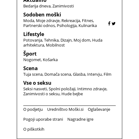
Bedarija dneva
Zanimivosti
Sodoben moški
Moda
Moje zdravje
Rekreacija
Fitnes
Partnerski odnos
Psihologija
Kulinarika
Lifestyle
Potovanja
Tehnika
Dizajn
Moj dom
Huda
arhitektura
Mobilnost
Šport
Nogomet
Košarka
Scena
Tuja scena
Domača scena
Glasba
Intervju
Film
Vse o seksu
Seksi nasveti
Spolni položaji
Intimno zdravje
Zanimivosti o seksu
Hude bejbe
O podjetju
Uredništvo Moški.si
Oglaševanje
Pogoji uporabe strani
Nagradne igre
O piškotkih