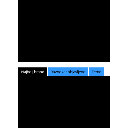
Najbolj brano
Ravnokar objavljeno
Teme