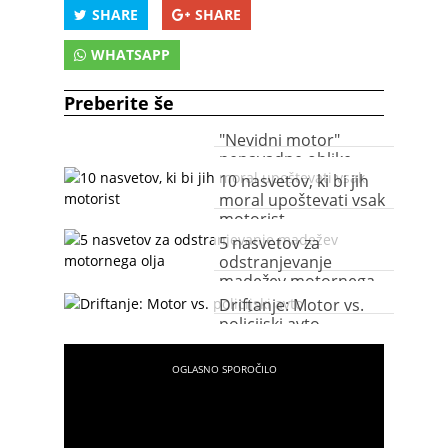
SHARE
SHARE
WHATSAPP
Preberite še
"Nevidni motor"
nenavadne oblike
10 nasvetov, ki bi jih
moral upoštevati vsak
motorist
5 nasvetov za
odstranjevanje
madežev motornega
olja
Driftanje: Motor vs.
policijski avto