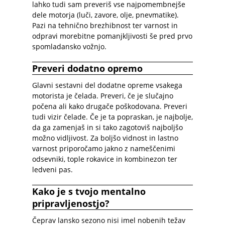
lahko tudi sam preveriš vse najpomembnejše
dele motorja (luči, zavore, olje, pnevmatike).
Pazi na tehnično brezhibnost ter varnost in
odpravi morebitne pomanjkljivosti še pred prvo
spomladansko vožnjo.
Preveri dodatno opremo
Glavni sestavni del dodatne opreme vsakega
motorista je čelada. Preveri, če je slučajno
počena ali kako drugače poškodovana. Preveri
tudi vizir čelade. Če je ta popraskan, je najbolje,
da ga zamenjaš in si tako zagotoviš najboljšo
možno vidljivost. Za boljšo vidnost in lastno
varnost priporočamo jakno z nameščenimi
odsevniki, tople rokavice in kombinezon ter
ledveni pas.
Kako je s tvojo mentalno
pripravljenostjo?
Čeprav lansko sezono nisi imel nobenih težav