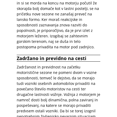
in si se morda na koncu na motorju počutil že
skorajda bolj domače kot v lastni postelji, se na
pričetku nove sezone ne zanašaj preveč na
lansko formo. Ker moraš reakcijske in
sposobnosti zaznavanja znova razviti do
popolnosti, je priporočljivo, da je prvi izlet z
motorjem ležeren. Izogibaj se zahtevnim
gorskim terenom, naj se duša in telo
postopoma privadita na motor pod zadnjico.
Zadržano in previdno na cesti
Zadržanost in previdnost na začetku
motoristične sezone ne pomeni dvom v vozne
sposobnosti, temveč le dejstvo, da se morajo
tudi vozniki osebnih avtomobilov privaditi na
povečano število motoristov na cesti ter
drugačne lastnosti vožnje. Vožnja z motorjem je
namreč dosti bolj dinamična, polna zaviranj in
pospeševanj, na katere se morajo privaditi
predvsem ostali vozniki. Da bi se torej izognil
nepotrebnim življenjsko nevarnim situacijam,