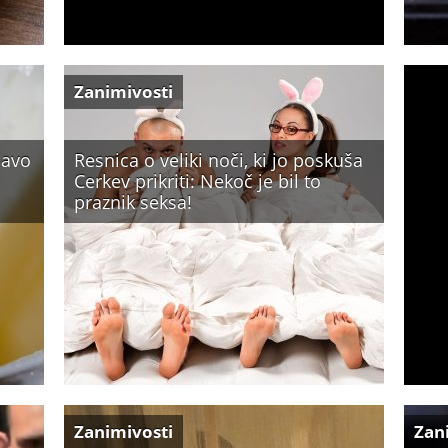
Zanimivosti
javo
Resnica o veliki noči, ki jo poskuša
Cerkev prikriti: Nekoč je bil to
praznik seksa!
Zanimivosti
Zan