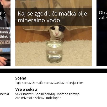
Kaj se zgodi, če mačka pije
jte,
Ob 
tje
zale
mineralno vodo
Scena
Tuja scena
Domača scena
Glasba
Intervju
Film
Vse o seksu
tnerski
Seksi nasveti
Spolni položaji
Intimno zdravje
Zanimivosti o seksu
Hude bejbe