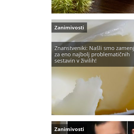
Zanimivosti
Znanstveniki: Našli smo zamen
za eno najbolj problematičnih
sestavin v živilih!
Zanimivosti