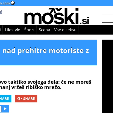
o.com
!
i
Lifestyle
Šport
Scena
Vse o seksu
i nad prehitre motoriste z
ovo taktiko svojega dela: če ne moreš
nanj vržeš ribiško mrežo.
HARE
SHARE