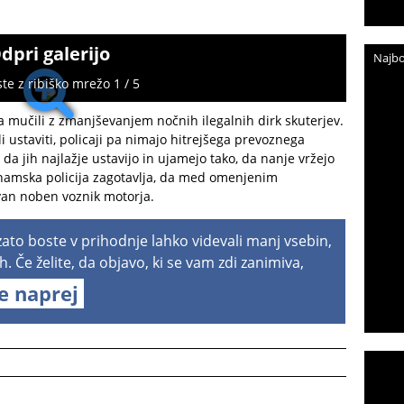
dpri galerijo
Najbo
te z ribiško mrežo 1 / 5
a mučili z zmanjševanjem nočnih ilegalnih dirk skuterjev.
i ustaviti, policaji pa nimajo hitrejšega prevoznega
 da jih najlažje ustavijo in ujamejo tako, da nanje vržejo
etnamska policija zagotavlja, da med omenjenim
van noben voznik motorja.
 zato boste v prihodnje lahko videvali manj vsebin,
h. Če želite, da objavo, ki se vam zdi zanimiva,
te naprej