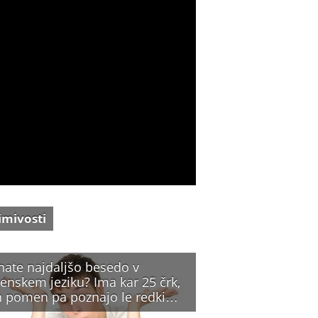
imivosti
nate najdaljšo besedo v
enskem jeziku? Ima kar 25 črk,
n pomen pa poznajo le redki…