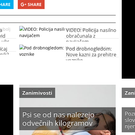
HARE
SHARE
a
VIDEO: Policija nasilno
vid
obračunala z
 ulic
navijačem
icaj
Pod drobnogledom:
nik?
Nove kazni za prehitre
voznike
Zanimivosti
Zan
Psi se od nas nalezejo
Poz
slov
odvečnih kilogramov
nje