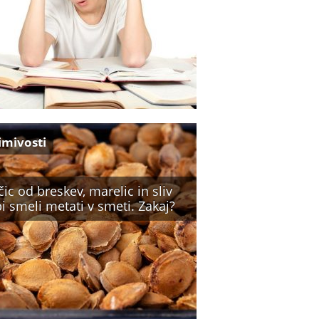
imivosti
ic od breskev, marelic in sliv
i smeli metati v smeti. Zakaj?