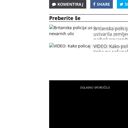
KOMENTIRAJ
SHARE
S
Preberite še
Britanska policij
ustvarila zemlje
najbolj nevarnih
VIDEO: Kako pol
tipka na računal