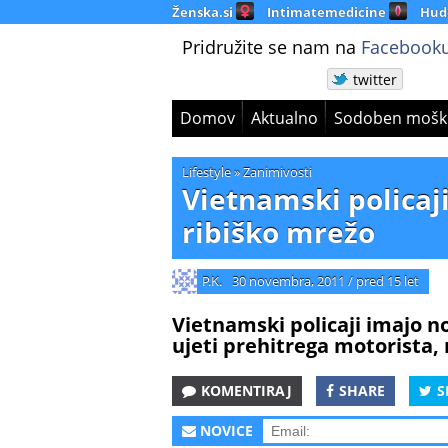
Ženska.si
Intimatemedicine
Hud
Pridružite se nam na
Facebooku
twitter
Domov
Aktualno
Sodoben mošk
Lifestyle
»
Zanimivosti
Vietnamski policaj
ribiško mrežo
P.K.
30 novembra, 2011
/
pred 15 let
Vietnamski policaji imajo n
ujeti prehitrega motorista, 
KOMENTIRAJ
SHARE
S
NOVICE