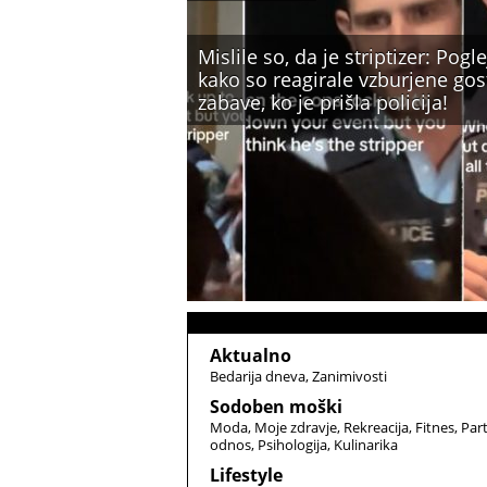
Mislile so, da je striptizer: Pogle
kako so reagirale vzburjene gos
zabave, ko je prišla policija!
Aktualno
Bedarija dneva
Zanimivosti
Sodoben moški
Moda
Moje zdravje
Rekreacija
Fitnes
Par
odnos
Psihologija
Kulinarika
Lifestyle