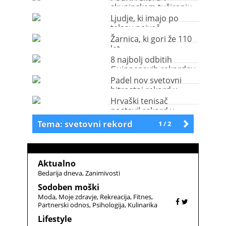
skupinskem tuširanju
Ljudje, ki imajo po
telesu največ
piercingov
Žarnica, ki gori že 110
let
8 najbolj odbitih
Guinnesovih rekordov
Padel nov svetovni
hitrostni rekord v
vožnji na ledu
Hrvaški tenisač
postavil rekord v
najhitrejšem servisu
Tema: svetovni rekord
1 / 2
Starejše
Aktualno
Bedarija dneva
Zanimivosti
Sodoben moški
Moda
Moje zdravje
Rekreacija
Fitnes
Partnerski odnos
Psihologija
Kulinarika
Lifestyle