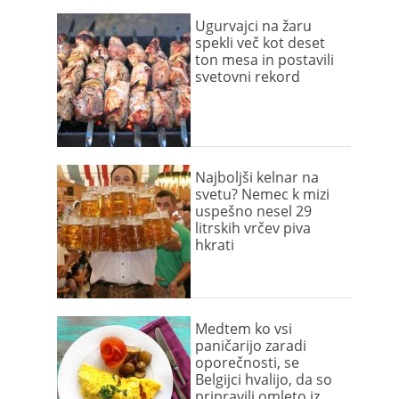
Ugurvajci na žaru
spekli več kot deset
ton mesa in postavili
svetovni rekord
Najboljši kelnar na
svetu? Nemec k mizi
uspešno nesel 29
litrskih vrčev piva
hkrati
Medtem ko vsi
paničarijo zaradi
oporečnosti, se
Belgijci hvalijo, da so
pripravili omleto iz