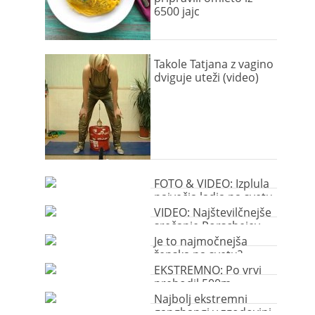
6500 jajc
Takole Tatjana z vagino
dviguje uteži (video)
FOTO & VIDEO: Izplula
največja ladja na svetu
VIDEO: Najštevilčnejše
srečanje Porschejev
911 v zgodovini
Je to najmočnejša
ženska na svetu?
EKSTREMNO: Po vrvi
prehodil 500m
globoko brezno
Najbolj ekstremni
gangbangi v zgodovini