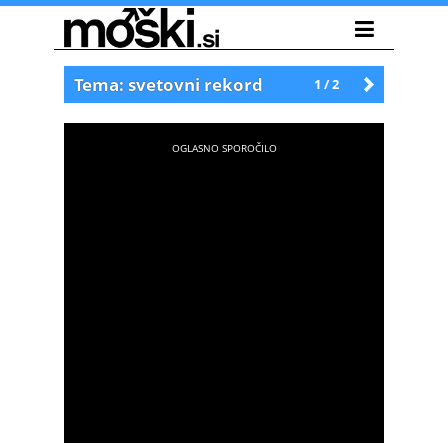
Tema: svetovni rekord
1 / 2
Starejše