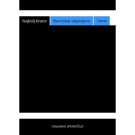
Najbolj brano
Ravnokar objavljeno
Teme