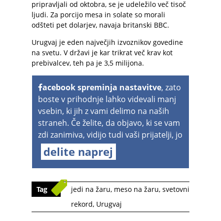
pripravljali od oktobra, se je udeležilo več tisoč
ljudi. Za porcijo mesa in solate so morali
odšteti pet dolarjev, navaja britanski BBC.
Urugvaj je eden največjih izvoznikov govedine
na svetu. V državi je kar trikrat več krav kot
prebivalcev, teh pa je 3,5 milijona.
acebook spreminja nastavitve
, zato
boste v prihodnje lahko videvali manj
vsebin, ki jih z vami delimo na naših
straneh. Če želite, da objavo, ki se vam
zdi zanimiva, vidijo tudi vaši prijatelji, jo
delite naprej
Tag
jedi na žaru
,
meso na žaru
,
svetovni
rekord
,
Urugvaj