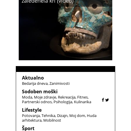
zaledenela kri (video)
Aktualno
Bedarija dneva
Zanimivosti
Sodoben moški
Moda
Moje zdravje
Rekreacija
Fitnes
Partnerski odnos
Psihologija
Kulinarika
Lifestyle
Potovanja
Tehnika
Dizajn
Moj dom
Huda
arhitektura
Mobilnost
Šport