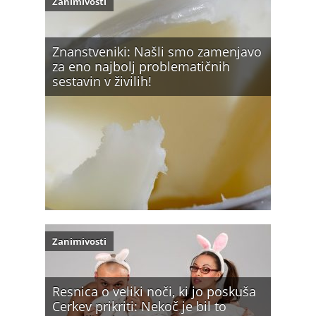
Zanimivosti
Znanstveniki: Našli smo zamenjavo
za eno najbolj problematičnih
sestavin v živilih!
Zanimivosti
Resnica o veliki noči, ki jo poskuša
Cerkev prikriti: Nekoč je bil to