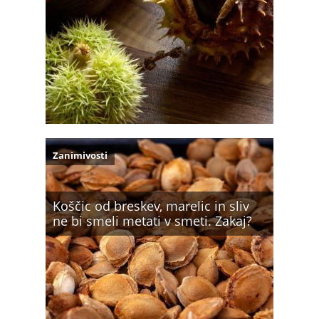
Zanimivosti
Koščic od breskev, marelic in sliv
ne bi smeli metati v smeti. Zakaj?