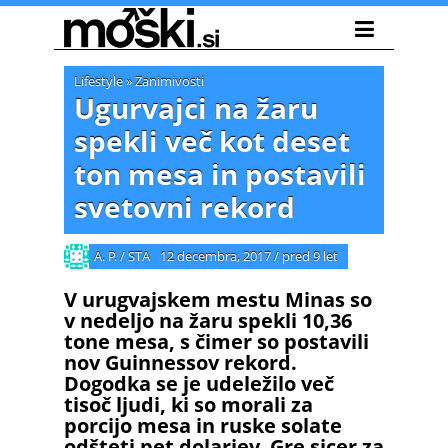
Lifestyle
»
Zanimivosti
Ugurvajci na žaru
spekli več kot deset
ton mesa in postavili
svetovni rekord
A. P. / STA
12 decembra, 2017
/
pred 9 let
V urugvajskem mestu Minas so
v nedeljo na žaru spekli 10,36
tone mesa, s čimer so postavili
nov Guinnessov rekord.
Dogodka se je udeležilo več
tisoč ljudi, ki so morali za
porcijo mesa in ruske solate
odšteti pet dolarjev. Gre sicer za