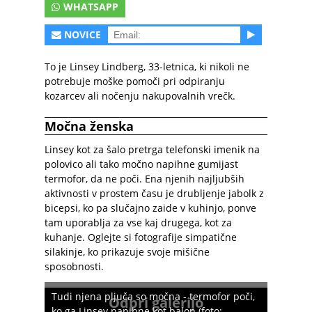
WHATSAPP
NOVICE
To je Linsey Lindberg, 33-letnica, ki nikoli ne
potrebuje moške pomoči pri odpiranju
kozarcev ali nočenju nakupovalnih vrečk.
Močna ženska
Linsey kot za šalo pretrga telefonski imenik na
polovico ali tako močno napihne gumijast
termofor, da ne poči. Ena njenih najljubših
aktivnosti v prostem času je drubljenje jabolk z
bicepsi, ko pa slučajno zaide v kuhinjo, ponve
tam uporablja za vse kaj drugega, kot za
kuhanje. Oglejte si fotografije simpatične
silakinje, ko prikazuje svoje mišične
sposobnosti.
Tudi njena pljuča so močna - termofor poči,
Odpri galerijo
ko ga Linsey napihne kot balon (foto: