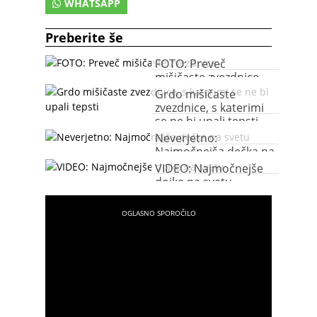
WHATSAPP
Preberite še
FOTO: Preveč
mišičaste zvezdnice
Grdo mišičaste
zvezdnice, s katerimi
se ne bi upali tepsti
Neverjetno:
Najmočnejša dečka na
svetu
VIDEO: Najmočnejše
dojke na svetu