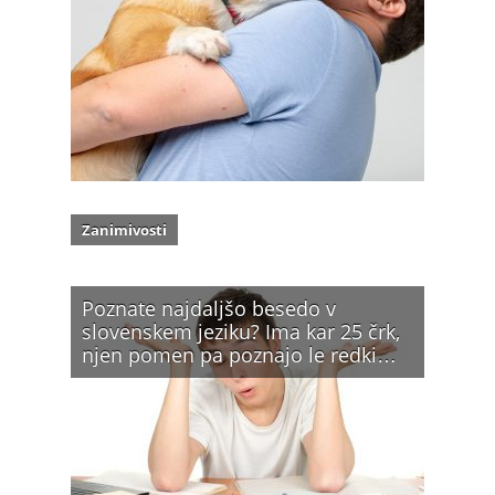
Zanimivosti
Poznate najdaljšo besedo v
slovenskem jeziku? Ima kar 25 črk,
njen pomen pa poznajo le redki…