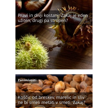
Pravi in divji kostanj: Zakaj je eden
užiten, drugi pa strupen?
Zanimivosti
Koščic od breskev, marelic in sliv
ne bi smeli metati v smeti. Zakaj?