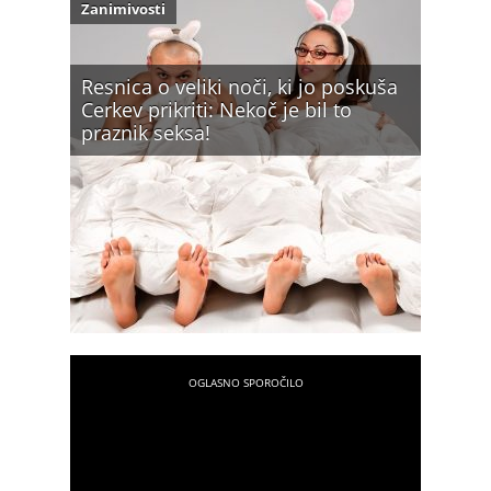
Zanimivosti
Resnica o veliki noči, ki jo poskuša
Cerkev prikriti: Nekoč je bil to
praznik seksa!