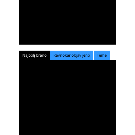
Najbolj brano
Ravnokar objavljeno
Teme