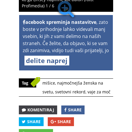
Profimedia) 1 / 6
acebook spreminja nastavitve
, zato
boste v prihodnje lahko videvali manj
vsebin, ki jih z vami delimo na naših
straneh. Če želite, da objavo, ki se vam
zdi zanimiva, vidijo tudi vaši prijatelji, jo
delite naprej
Tag
mišice
,
najmočnejša ženska na
svetu
,
svetovni rekord
,
vaje za moč
KOMENTIRAJ
SHARE
SHARE
SHARE