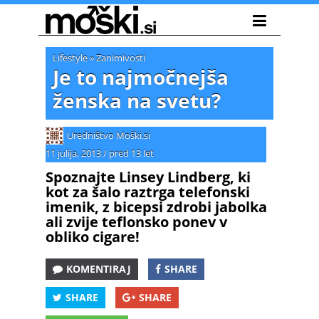
Lifestyle
»
Zanimivosti
Je to najmočnejša
ženska na svetu?
Uredništvo Moški.si
11 julija, 2013
/
pred 13 let
Spoznajte Linsey Lindberg, ki
kot za šalo raztrga telefonski
imenik, z bicepsi zdrobi jabolka
ali zvije teflonsko ponev v
obliko cigare!
KOMENTIRAJ
SHARE
SHARE
SHARE