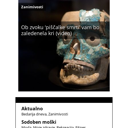
Zanimivosti
Ob zvoku ‘piščalke smrti’ vam bo
zaledenela kri (video)
Aktualno
Bedarija dneva
Zanimivosti
Sodoben moški
Moda
Moje zdravje
Rekreacija
Fitnes