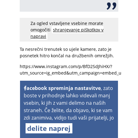
Za ogled vstavljene vsebine morate
omogočiti
shranjevanje piškotkov v
napravi
Ta nesrečni trenutek so ujele kamere, zato je
posnetek hitro končal na družbenih omrežjih.
https://www.instagram.com/p/BfD2SdJhiHX/?
utm_source=ig_embed&utm_campaign=embed_ufi_contr
acebook spreminja nastavitve
, zato
boste v prihodnje lahko videvali manj
vsebin, ki jih z vami delimo na naših
straneh. Če želite, da objavo, ki se vam
zdi zanimiva, vidijo tudi vaši prijatelji, jo
delite naprej