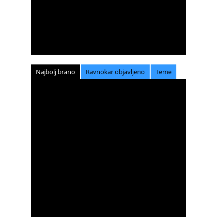
Najbolj brano
Ravnokar objavljeno
Teme