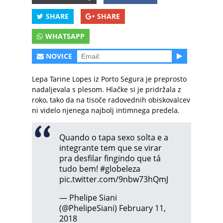
SHARE
SHARE
WHATSAPP
NOVICE
Lepa Tarine Lopes iz Porto Segura
je preprosto
nadaljevala s plesom. Hlačke si je pridržala z
roko, tako da na tisoče radovednih obiskovalcev
ni videlo njenega najbolj intimnega predela.
Quando o tapa sexo solta e a
integrante tem que se virar
pra desfilar fingindo que tá
tudo bem!
#globeleza
pic.twitter.com/9nbw73hQmJ
— Phelipe Siani
(@PhelipeSiani)
February 11,
2018