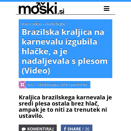
Vse o seksu
»
Hude bejbe
Brazilska kraljica na
karnevalu izgubila
hlačke, a je
nadaljevala s plesom
(Video)
A.G.
14 februarja, 2018
/
pred 8 let
Kraljica brazilskega karnevala je
sredi plesa ostala brez hlač,
ampak je to niti za trenutek ni
ustavilo.
KOMENTIRAJ
SHARE
/ 36