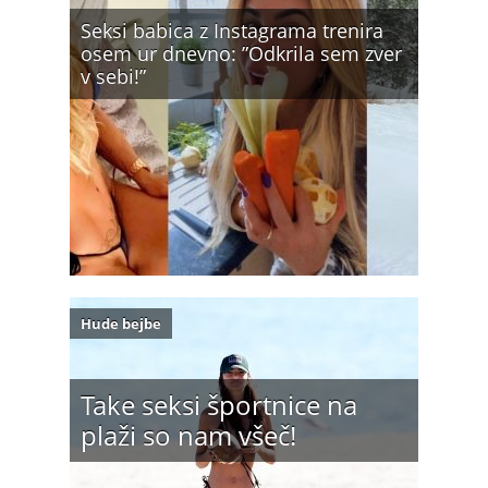
Seksi babica z Instagrama trenira
osem ur dnevno: ”Odkrila sem zver
v sebi!”
Hude bejbe
Take seksi športnice na
plaži so nam všeč!