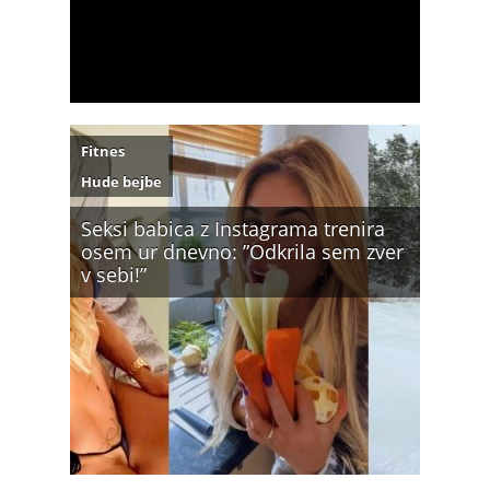
Fitnes
Hude bejbe
Seksi babica z Instagrama trenira
osem ur dnevno: ”Odkrila sem zver
v sebi!”