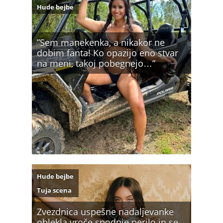
Hude bejbe
”Sem manekenka, a nikakor ne
dobim fanta! Ko opazijo eno stvar
na meni, takoj pobegnejo…”
Hude bejbe
Tuja scena
Zvezdnica uspešne nadaljevanke
oblekla vroče spodnje perilo in se