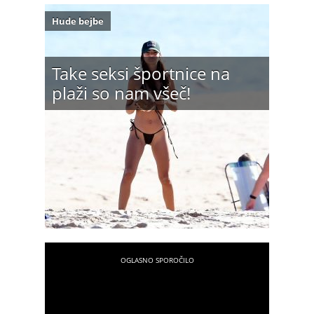
Hude bejbe
Take seksi športnice na
plaži so nam všeč!