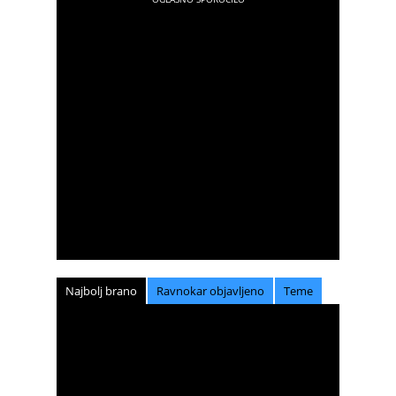
Najbolj brano
Ravnokar objavljeno
Teme