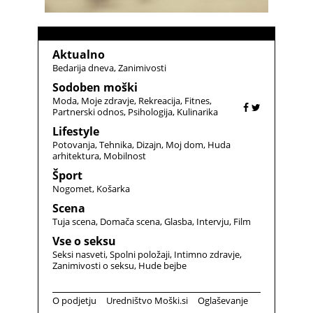
Aktualno
Bedarija dneva
Zanimivosti
Sodoben moški
Moda
Moje zdravje
Rekreacija
Fitnes
Partnerski odnos
Psihologija
Kulinarika
Lifestyle
Potovanja
Tehnika
Dizajn
Moj dom
Huda
arhitektura
Mobilnost
Šport
Nogomet
Košarka
Scena
Tuja scena
Domača scena
Glasba
Intervju
Film
Vse o seksu
Seksi nasveti
Spolni položaji
Intimno zdravje
Zanimivosti o seksu
Hude bejbe
O podjetju
Uredništvo Moški.si
Oglaševanje