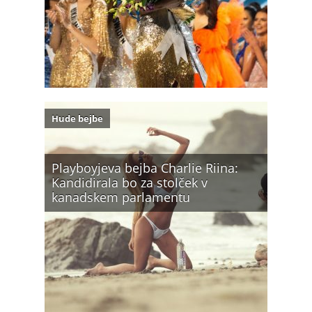
Hude bejbe
Playboyjeva bejba Charlie Riina:
Kandidirala bo za stolček v
kanadskem parlamentu