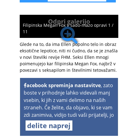
Odpri galerijo
Filipinska Megan Fox v sado-mazo opravi 1 /
11
Glede na to, da ima Ellen popolno telo in obraz
eksotične lepotice, niti ni čudno, da se je znašla
v novi številki revije FHM. Seksi Ellen mnogi
poimenujejo kar filipinska Megan Fox, najbrž v
povezavi s seksapilom in številnimi tetovažami.
acebook spreminja nastavitve
, zato
boste v prihodnje lahko videvali manj
vsebin, ki jih z vami delimo na naših
straneh. Če želite, da objavo, ki se vam
zdi zanimiva, vidijo tudi vaši prijatelji, jo
delite naprej