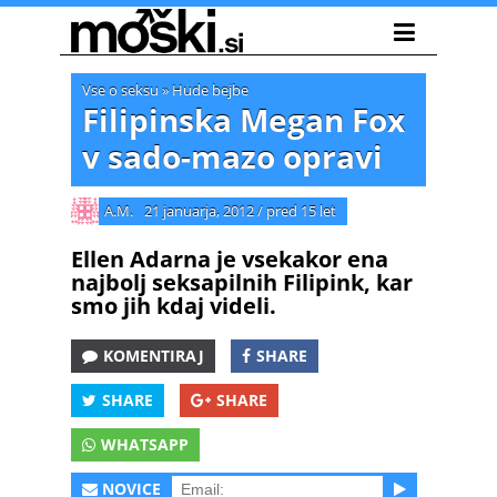
Vse o seksu
»
Hude bejbe
Filipinska Megan Fox
v sado-mazo opravi
A.M.
21 januarja, 2012
/
pred 15 let
Ellen Adarna je vsekakor ena
najbolj seksapilnih Filipink, kar
smo jih kdaj videli.
KOMENTIRAJ
SHARE
SHARE
SHARE
WHATSAPP
NOVICE