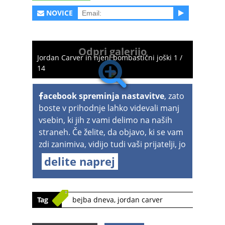
NOVICE
Odpri galerijo
Jordan Carver in njeni bombastični joški 1 /
14
acebook spreminja nastavitve
, zato
boste v prihodnje lahko videvali manj
vsebin, ki jih z vami delimo na naših
straneh. Če želite, da objavo, ki se vam
zdi zanimiva, vidijo tudi vaši prijatelji, jo
delite naprej
Tag
bejba dneva
,
jordan carver