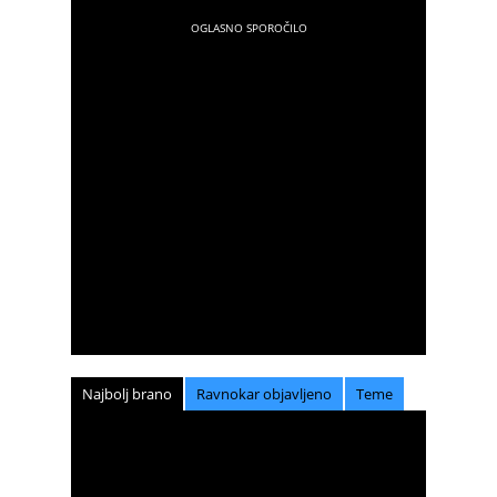
Najbolj brano
Ravnokar objavljeno
Teme