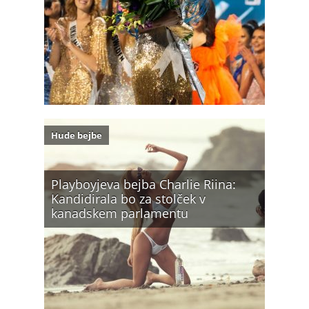
Hude bejbe
Playboyjeva bejba Charlie Riina:
Kandidirala bo za stolček v
kanadskem parlamentu