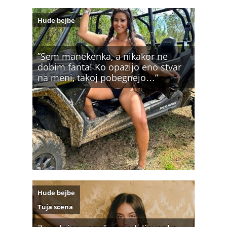
Hude bejbe
”Sem manekenka, a nikakor ne
dobim fanta! Ko opazijo eno stvar
na meni, takoj pobegnejo…”
Hude bejbe
Tuja scena