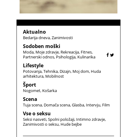
Aktualno
Bedarija dneva
Zanimivosti
Sodoben moški
Moda
Moje zdravje
Rekreacija
Fitnes
Partnerski odnos
Psihologija
Kulinarika
Lifestyle
Potovanja
Tehnika
Dizajn
Moj dom
Huda
arhitektura
Mobilnost
Šport
Nogomet
Košarka
Scena
Tuja scena
Domača scena
Glasba
Intervju
Film
Vse o seksu
Seksi nasveti
Spolni položaji
Intimno zdravje
Zanimivosti o seksu
Hude bejbe