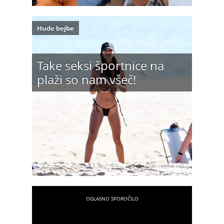
Hude bejbe
Take seksi športnice na
plaži so nam všeč!