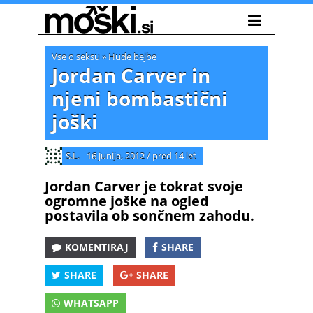
Vse o seksu
»
Hude bejbe
Jordan Carver in
njeni bombastični
joški
S.L.
16 junija, 2012
/
pred 14 let
Jordan Carver je tokrat svoje
ogromne joške na ogled
postavila ob sončnem zahodu.
KOMENTIRAJ
SHARE
SHARE
SHARE
WHATSAPP