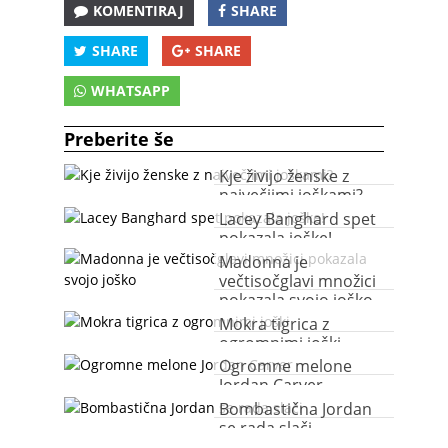
KOMENTIRAJ
SHARE
SHARE
SHARE
WHATSAPP
Preberite še
Kje živijo ženske z
največjimi joškami?
Lacey Banghard spet
pokazala joške!
Madonna je
večtisočglavi množici
pokazala svojo joško
Mokra tigrica z
ogromnimi joški
Ogromne melone
Jordan Carver
Bombastična Jordan
se rada slači