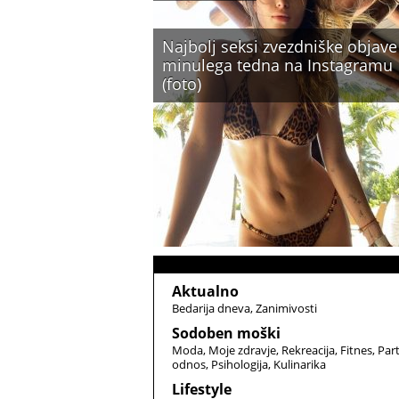
Najbolj seksi zvezdniške objave
minulega tedna na Instagramu
(foto)
Aktualno
Bedarija dneva
Zanimivosti
Sodoben moški
Moda
Moje zdravje
Rekreacija
Fitnes
Par
odnos
Psihologija
Kulinarika
Lifestyle