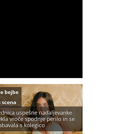
e bejbe
a scena
zdnica uspešne nadaljevanke
kla vroče spodnje perilo in se
abavala s kolegico