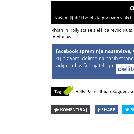
O
Naši najljubši bejbi sta ponovno v akciji!
Rhian in Holly sta se slekli za revijo Nut
telefonov.
acebook spreminja nastavitve
,
ki jih z vami delimo na naših strane
vidijo tudi vaši prijatelji, jo
deli
Tag
Holly Peers
,
Rhian Sugden
,
se
KOMENTIRAJ
SHARE
S