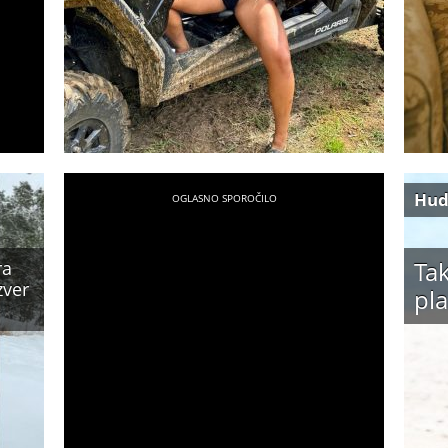
Hud
Tak
ra
zver
pla