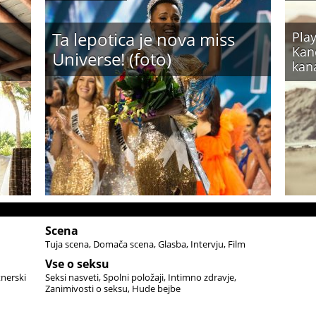
Ta lepotica je nova miss
Play
Kand
Universe! (foto)
kan
Scena
Tuja scena
Domača scena
Glasba
Intervju
Film
Vse o seksu
tnerski
Seksi nasveti
Spolni položaji
Intimno zdravje
Zanimivosti o seksu
Hude bejbe