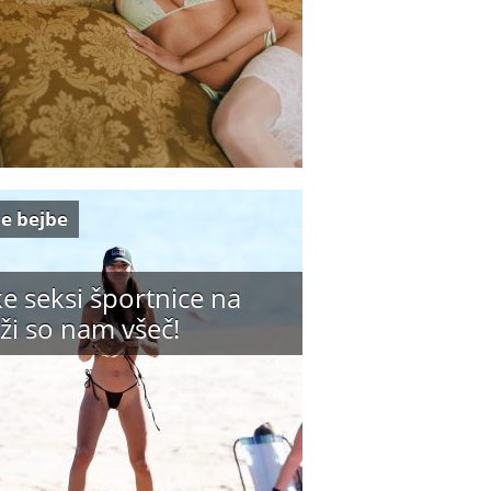
e bejbe
e seksi športnice na
ži so nam všeč!