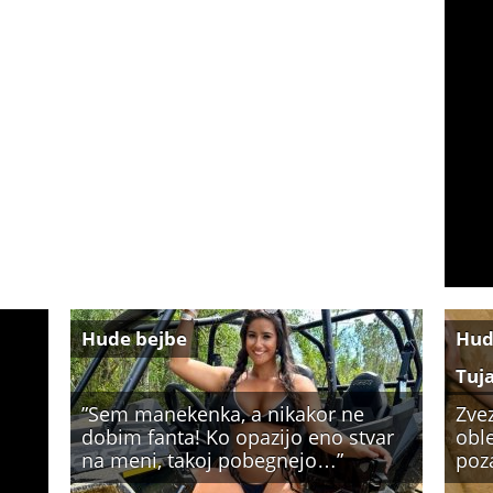
Hude bejbe
Hud
Tuj
”Sem manekenka, a nikakor ne
Zve
dobim fanta! Ko opazijo eno stvar
oble
na meni, takoj pobegnejo…”
poz