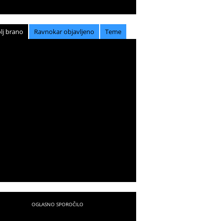
lj brano
Ravnokar objavljeno
Teme