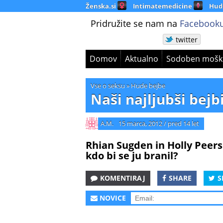
Ženska.si
Intimatemedicine
Hud
Pridružite se nam na
Facebooku
twitter
Domov
Aktualno
Sodoben mošk
Vse o seksu
»
Hude bejbe
Naši najljubši bejb
A.M.
15 marca, 2012
/
pred 14 let
Rhian Sugden in Holly Peers
kdo bi se ju branil?
KOMENTIRAJ
SHARE
S
NOVICE