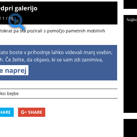
dpri galerijo
 1 / 18
Najbo
s, tokrat pa sta pozirali s pomočjo pametnih mobilnih
 zato boste v prihodnje lahko videvali manj vsebin,
h. Če želite, da objavo, ki se vam zdi zanimiva,
te naprej
ksi bejbe
HARE
SHARE