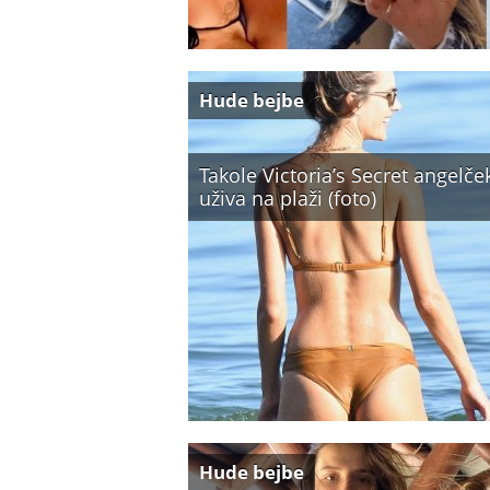
Hude bejbe
Takole Victoria’s Secret angelče
uživa na plaži (foto)
Hude bejbe