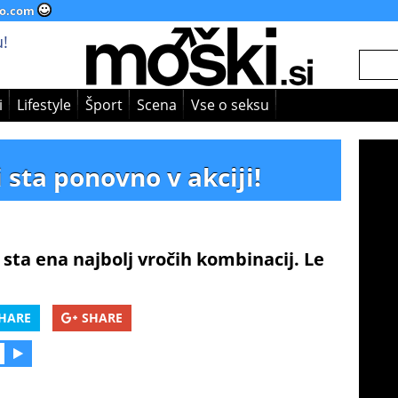
o.com
!
i
Lifestyle
Šport
Scena
Vse o seksu
i sta ponovno v akciji!
 sta ena najbolj vročih kombinacij. Le
HARE
SHARE