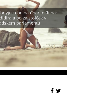
boyjeva bejba Charlie Riina:
idirala bo za stolček v
adskem parlamentu