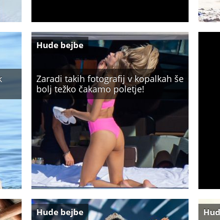
Hude bejbe
k
Zaradi takih fotografij v kopalkah še
bolj težko čakamo poletje!
Hude bejbe
Hud