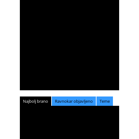
Najbolj brano
Ravnokar objavljeno
Teme