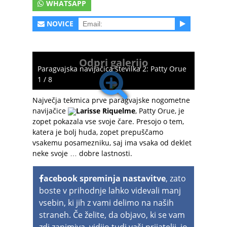
WHATSAPP
NOVICE
Odpri galerijo
Paragvajska navijačica številka 2: Patty Orue
1 / 8
Največja tekmica prve paragvajske nogometne
navijačice
Larisse Riquelme
, Patty Orue, je
zopet pokazala vse svoje čare. Presojo o tem,
katera je bolj huda, zopet prepuščamo
vsakemu posamezniku, saj ima vsaka od deklet
neke svoje … dobre lastnosti.
acebook spreminja nastavitve
, zato
boste v prihodnje lahko videvali manj
vsebin, ki jih z vami delimo na naših
straneh. Če želite, da objavo, ki se vam