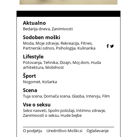
Aktualno
Bedarija dneva
Zanimivosti
Sodoben moški
Moda
Moje zdravje
Rekreacija
Fitnes
Partnerski odnos
Psihologija
Kulinarika
Lifestyle
Potovanja
Tehnika
Dizajn
Moj dom
Huda
arhitektura
Mobilnost
Šport
Nogomet
Košarka
Scena
Tuja scena
Domača scena
Glasba
Intervju
Film
Vse o seksu
Seksi nasveti
Spolni položaji
Intimno zdravje
Zanimivosti o seksu
Hude bejbe
O podjetju
Uredništvo Moški.si
Oglaševanje