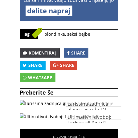
zdi zanimiva, vidijo tudi vaši prijatelji, jo
delite naprej
Tag
blondinke
,
seksi bejbe
KOMENTIRAJ
SHARE
SHARE
SHARE
WHATSAPP
Preberite še
Larissina zadnjica
glavna zvezda TV
oddaje
Ultimativni dvoboj:
Larissa ali Patty?