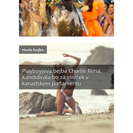
Hude bejbe
Playboyjeva bejba Charlie Riina:
Kandidirala bo za stolček v
kanadskem parlamentu