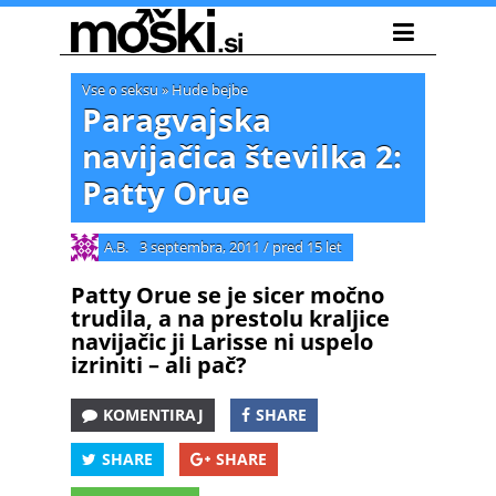
Vse o seksu
»
Hude bejbe
Paragvajska
navijačica številka 2:
Patty Orue
A.B.
3 septembra, 2011
/
pred 15 let
Patty Orue se je sicer močno
trudila, a na prestolu kraljice
navijačic ji Larisse ni uspelo
izriniti – ali pač?
KOMENTIRAJ
SHARE
SHARE
SHARE