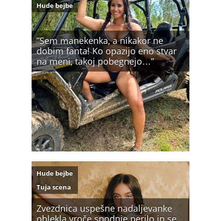
Hude bejbe
”Sem manekenka, a nikakor ne
dobim fanta! Ko opazijo eno stvar
na meni, takoj pobegnejo…”
Hude bejbe
Tuja scena
Zvezdnica uspešne nadaljevanke
oblekla vroče spodnje perilo in se