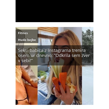
Fitnes
Hude bejbe
Seksi babica z Instagrama trenira
osem ur dnevno: ”Odkrila sem zver
v sebi!”