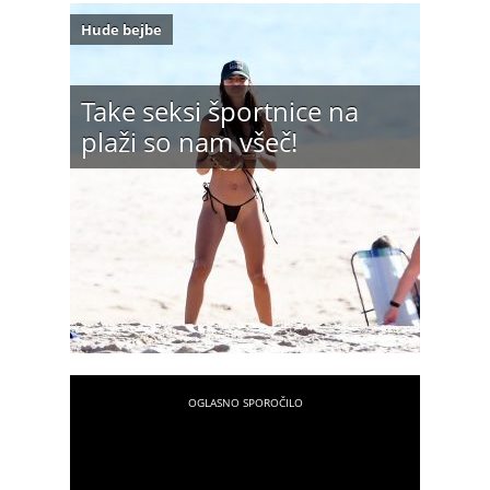
Hude bejbe
Take seksi športnice na
plaži so nam všeč!