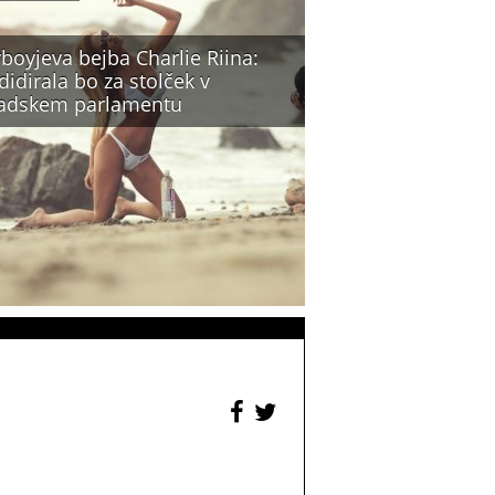
boyjeva bejba Charlie Riina:
idirala bo za stolček v
adskem parlamentu