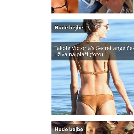
Hude bejbe
Takole Victoria’s Secret angelče
uživa na plaži (foto)
Hude bejbe