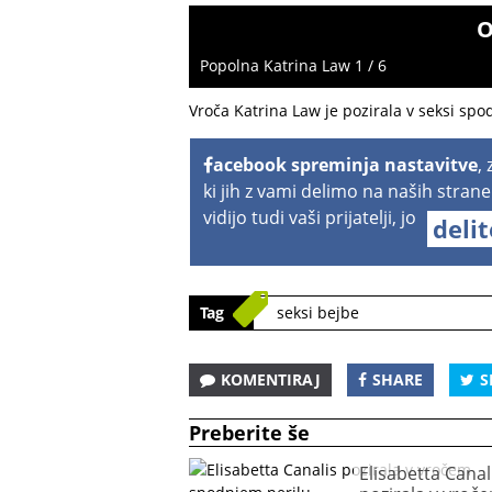
O
Popolna Katrina Law 1 / 6
Vroča Katrina Law je pozirala v seksi spo
acebook spreminja nastavitve
,
ki jih z vami delimo na naših strane
vidijo tudi vaši prijatelji, jo
deli
Tag
seksi bejbe
KOMENTIRAJ
SHARE
S
Preberite še
Elisabetta Canal