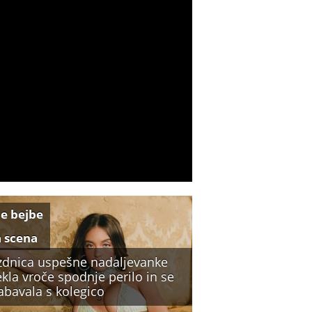
e bejbe
a scena
zdnica uspešne nadaljevanke
kla vroče spodnje perilo in se
abavala s kolegico