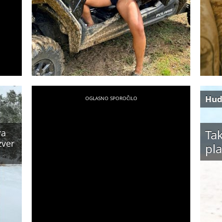
Hud
Tak
ra
zver
pla