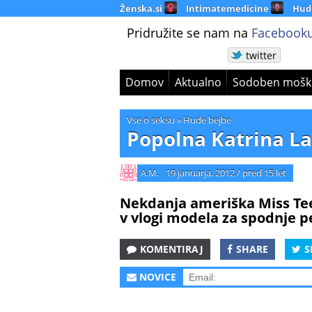
Ženska.si
Intimatemedicine
Hud
Pridružite se nam na
Facebooku
twitter
Domov
Aktualno
Sodoben mošk
Vse o seksu
»
Hude bejbe
Popolna Katrina L
A.M.
19 januarja, 2012
/
pred 15 let
Nekdanja ameriška Miss Tee
v vlogi modela za spodnje pe
KOMENTIRAJ
SHARE
S
NOVICE