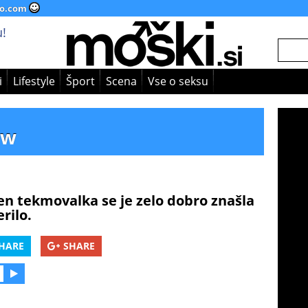
o.com
!
i
Lifestyle
Šport
Scena
Vse o seksu
aw
n tekmovalka se je zelo dobro znašla
rilo.
HARE
SHARE