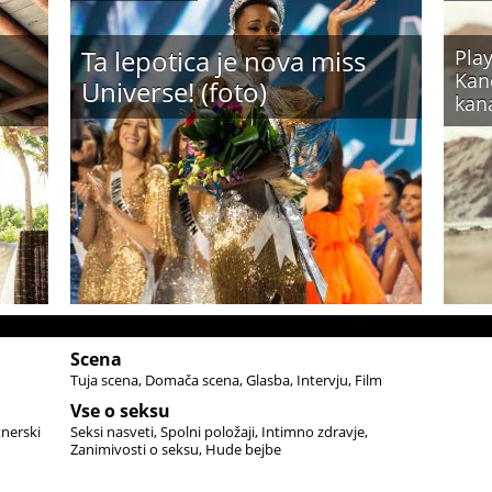
Ta lepotica je nova miss
Play
Kand
Universe! (foto)
kan
Scena
Tuja scena
Domača scena
Glasba
Intervju
Film
Vse o seksu
tnerski
Seksi nasveti
Spolni položaji
Intimno zdravje
Zanimivosti o seksu
Hude bejbe