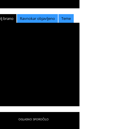
lj brano
Ravnokar objavljeno
Teme