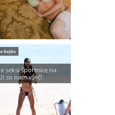
e bejbe
e seksi športnice na
ži so nam všeč!