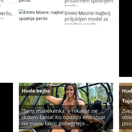
em
prozornem spodnjem
u
perilu
perilu,
Emmi Moore: najbolj
va
priljubljen model za
spodnje perilo
Hude bejbe
Hud
Tuj
”Sem manekenka, a nikakor ne
Zve
dobim fanta! Ko opazijo eno stvar
oble
na meni, takoj pobegnejo…”
poz