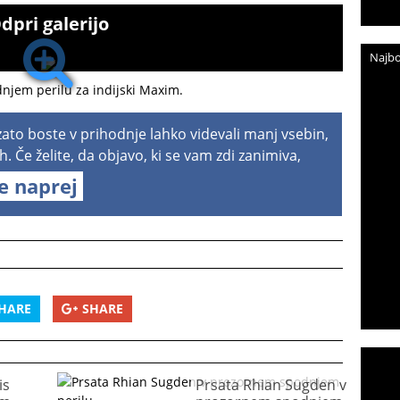
dpri galerijo
Najbo
dnjem perilu za indijski Maxim.
 zato boste v prihodnje lahko videvali manj vsebin,
h. Če želite, da objavo, ki se vam zdi zanimiva,
te naprej
HARE
SHARE
is
Prsata Rhian Sugden v