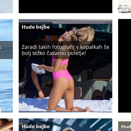
Hude bejbe
k
Zaradi takih fotografij v kopalkah še
bolj težko čakamo poletje!
Hude bejbe
Hud