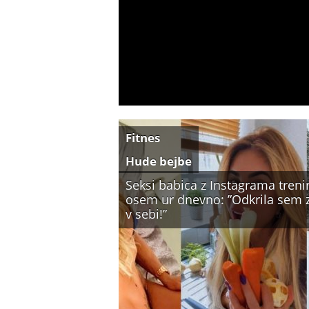
Fitnes
Hude bejbe
Seksi babica z Instagrama treni
osem ur dnevno: ”Odkrila sem 
v sebi!”