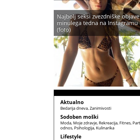
Najbolj seksi zvezdniške objave
minulega tedna na Instagramu
(foto)
Aktualno
Bedarija dneva
Zanimivosti
Sodoben moški
Moda
Moje zdravje
Rekreacija
Fitnes
Par
odnos
Psihologija
Kulinarika
Lifestyle