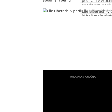
pozirala v vroč
spodnjem peril
Elle Liberachi v 
ki bolj malo skri