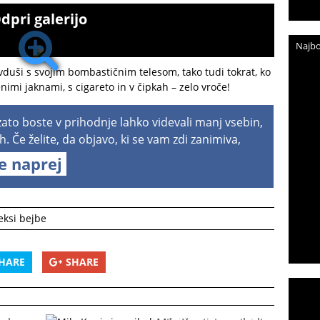
dpri galerijo
Najbo
uši s svojim bombastičnim telesom, tako tudi tokrat, ko
nimi jaknami, s cigareto in v čipkah – zelo vroče!
 zato boste v prihodnje lahko videvali manj vsebin,
h. Če želite, da objavo, ki se vam zdi zanimiva,
te naprej
eksi bejbe
HARE
SHARE