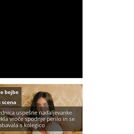
e bejbe
a scena
zdnica uspešne nadaljevanke
kla vroče spodnje perilo in se
abavala s kolegico