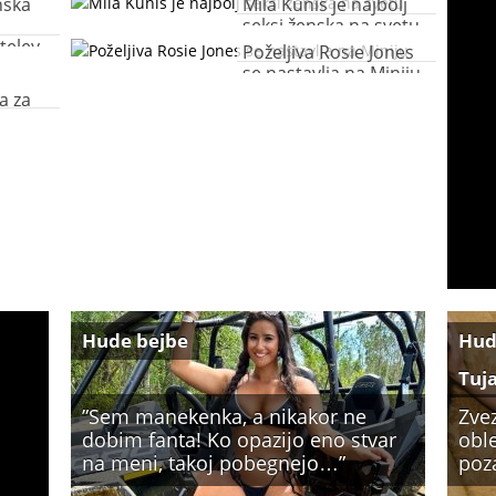
nska
Mila Kunis je najbolj
seksi ženska na svetu
teley
Poželjiva Rosie Jones
se nastavlja na Miniju
a za
Hude bejbe
Hud
Tuj
”Sem manekenka, a nikakor ne
Zve
dobim fanta! Ko opazijo eno stvar
oble
na meni, takoj pobegnejo…”
poz