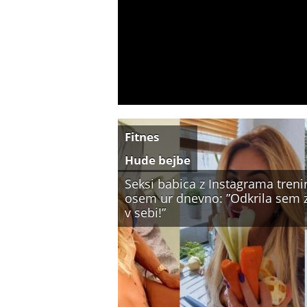
Fitnes
Hude bejbe
Seksi babica z Instagrama treni
osem ur dnevno: ”Odkrila sem 
v sebi!”