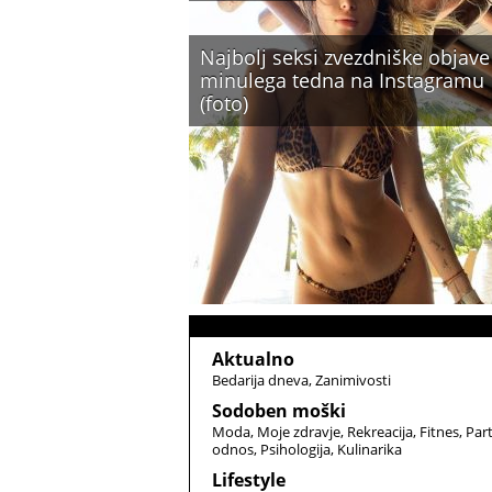
Najbolj seksi zvezdniške objave
minulega tedna na Instagramu
(foto)
Aktualno
Bedarija dneva
Zanimivosti
Sodoben moški
Moda
Moje zdravje
Rekreacija
Fitnes
Par
odnos
Psihologija
Kulinarika
Lifestyle