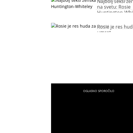
Najbolj seksi že
na svetu: Rosie
Huntington-Whi
Rosie je res hud
umret