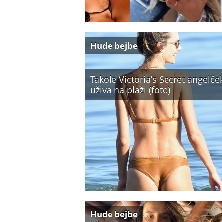
Hude bejbe
Takole Victoria’s Secret angelče
uživa na plaži (foto)
Hude bejbe