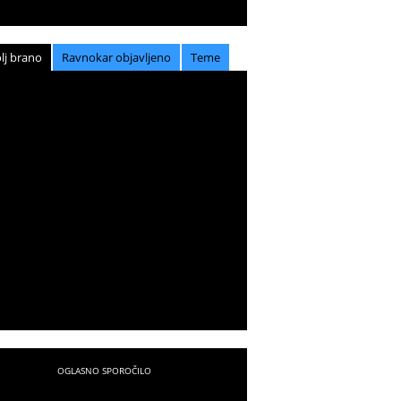
lj brano
Ravnokar objavljeno
Teme