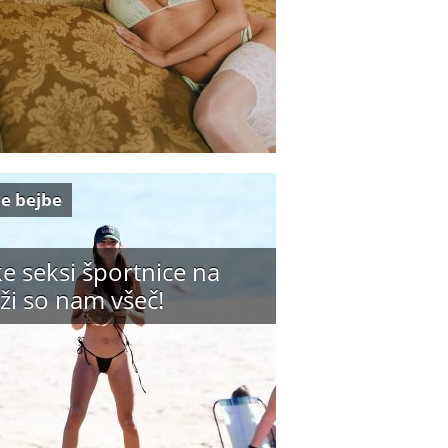
e bejbe
e seksi športnice na
ži so nam všeč!