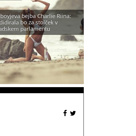
boyjeva bejba Charlie Riina:
idirala bo za stolček v
adskem parlamentu