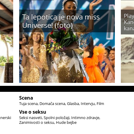
Ta lepotica je nova miss
Play
Kand
Universe! (foto)
kan
Scena
Tuja scena
Domača scena
Glasba
Intervju
Film
Vse o seksu
tnerski
Seksi nasveti
Spolni položaji
Intimno zdravje
Zanimivosti o seksu
Hude bejbe