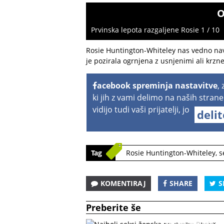
O
Prvinska lepota razgaljene Rosie 1 / 10
Rosie Huntington-Whiteley nas vedno navd
je pozirala ogrnjena z usnjenimi ali krzne
acebook spreminja nastavitve
,
ki jih z vami delimo na naših strane
vidijo tudi vaši prijatelji, jo
deli
Tag
Rosie Huntington-Whiteley
,
s
KOMENTIRAJ
SHARE
S
Preberite še