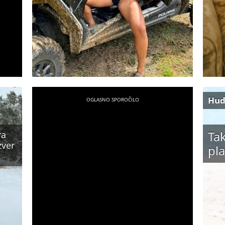
Hud
Tak
ra
zver
pla