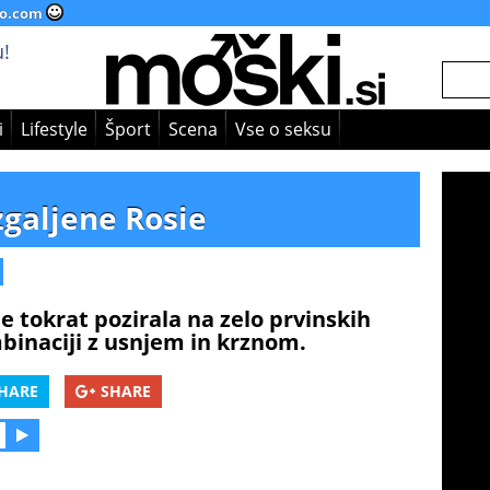
o.com
!
i
Lifestyle
Šport
Scena
Vse o seksu
zgaljene Rosie
e tokrat pozirala na zelo prvinskih
mbinaciji z usnjem in krznom.
HARE
SHARE