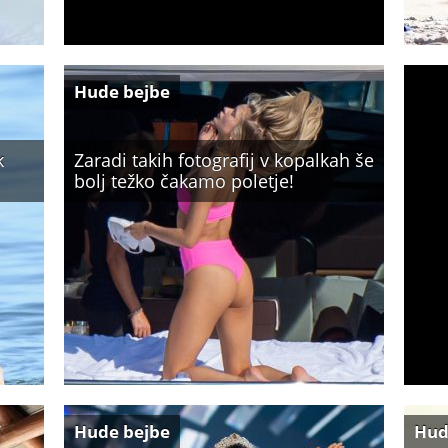
Hude bejbe
k
Zaradi takih fotografij v kopalkah še
bolj težko čakamo poletje!
Hude bejbe
Hud