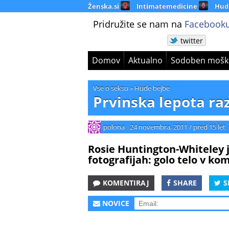
Ženska.si
Intimatemedicine
Hud
Pridružite se nam na
Facebooku
twitter
Domov
Aktualno
Sodoben mošk
Vse o seksu
»
Hude bejbe
Prvinska lepota ra
polona
24 novembra, 2011
/
pred 15 let
Rosie Huntington-Whiteley j
fotografijah: golo telo v ko
KOMENTIRAJ
SHARE
S
NOVICE