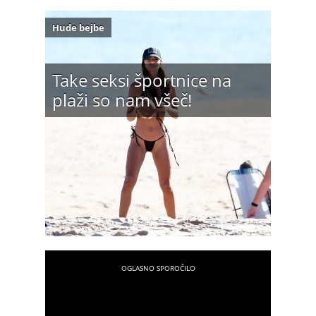
Hude bejbe
Take seksi športnice na
plaži so nam všeč!