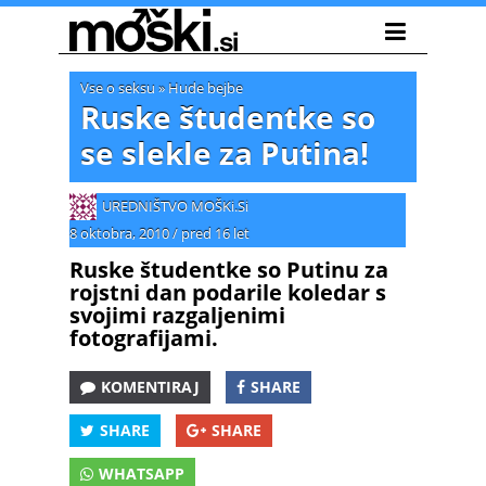
Vse o seksu
»
Hude bejbe
Ruske študentke so
se slekle za Putina!
UREDNIŠTVO MOŠKi.Si
8 oktobra, 2010
/
pred 16 let
Ruske študentke so Putinu za
rojstni dan podarile koledar s
svojimi razgaljenimi
fotografijami.
KOMENTIRAJ
SHARE
SHARE
SHARE
WHATSAPP