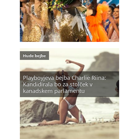
Hude bejbe
Playboyjeva bejba Charlie Riina:
Kandidirala bo za stolček v
kanadskem parlamentu