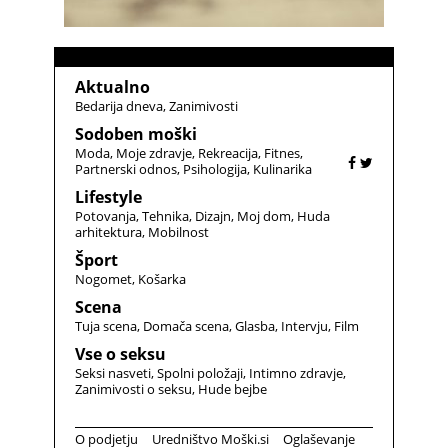
Aktualno
Bedarija dneva
Zanimivosti
Sodoben moški
Moda
Moje zdravje
Rekreacija
Fitnes
Partnerski odnos
Psihologija
Kulinarika
Lifestyle
Potovanja
Tehnika
Dizajn
Moj dom
Huda
arhitektura
Mobilnost
Šport
Nogomet
Košarka
Scena
Tuja scena
Domača scena
Glasba
Intervju
Film
Vse o seksu
Seksi nasveti
Spolni položaji
Intimno zdravje
Zanimivosti o seksu
Hude bejbe
O podjetju
Uredništvo Moški.si
Oglaševanje