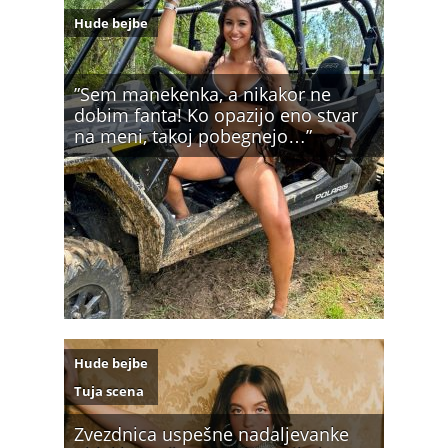
Hude bejbe
”Sem manekenka, a nikakor ne
dobim fanta! Ko opazijo eno stvar
na meni, takoj pobegnejo…”
Hude bejbe
Tuja scena
Zvezdnica uspešne nadaljevanke