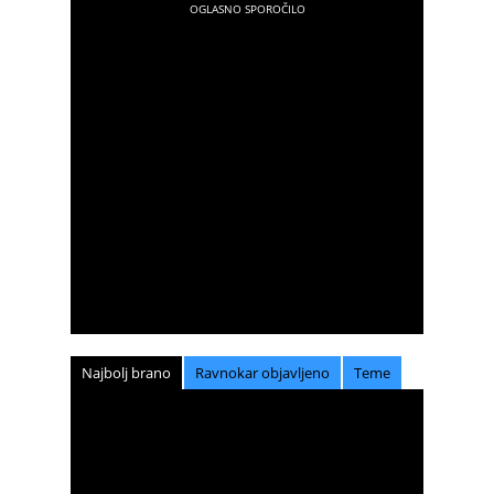
Najbolj brano
Ravnokar objavljeno
Teme