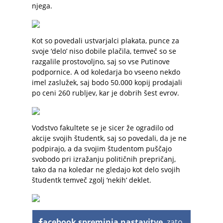
njega.
Kot so povedali ustvarjalci plakata, punce za
svoje ‘delo’ niso dobile plačila, temveč so se
razgalile prostovoljno, saj so vse Putinove
podpornice. A od koledarja bo vseeno nekdo
imel zaslužek, saj bodo 50.000 kopij prodajali
po ceni 260 rubljev, kar je dobrih šest evrov.
Vodstvo fakultete se je sicer že ogradilo od
akcije svojih študentk, saj so povedali, da je ne
podpirajo, a da svojim študentom puščajo
svobodo pri izražanju političnih prepričanj,
tako da na koledar ne gledajo kot delo svojih
študentk temveč zgolj ‘nekih’ deklet.
acebook spreminja nastavitve
, zato