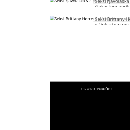
Seksi rjavolaska
čipkastem peril
Seksi Brittany H
v čipkastem per