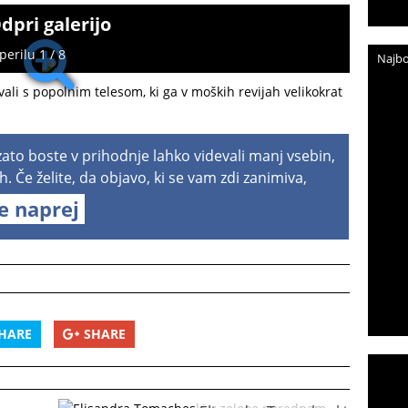
dpri galerijo
erilu 1 / 8
Najbo
li s popolnim telesom, ki ga v moških revijah velikokrat
 zato boste v prihodnje lahko videvali manj vsebin,
h. Če želite, da objavo, ki se vam zdi zanimiva,
te naprej
HARE
SHARE