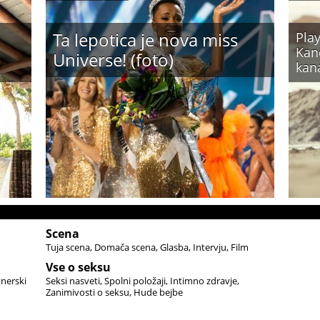
Ta lepotica je nova miss
Play
Kand
Universe! (foto)
kan
Scena
Tuja scena
Domača scena
Glasba
Intervju
Film
Vse o seksu
tnerski
Seksi nasveti
Spolni položaji
Intimno zdravje
Zanimivosti o seksu
Hude bejbe