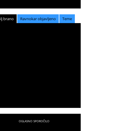
lj brano
Ravnokar objavljeno
Teme