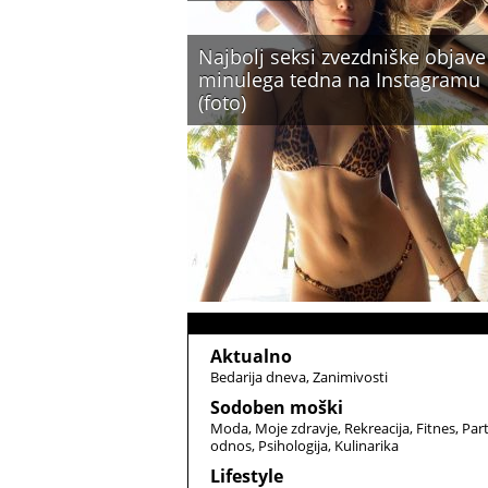
Najbolj seksi zvezdniške objave
minulega tedna na Instagramu
(foto)
Aktualno
Bedarija dneva
Zanimivosti
Sodoben moški
Moda
Moje zdravje
Rekreacija
Fitnes
Par
odnos
Psihologija
Kulinarika
Lifestyle