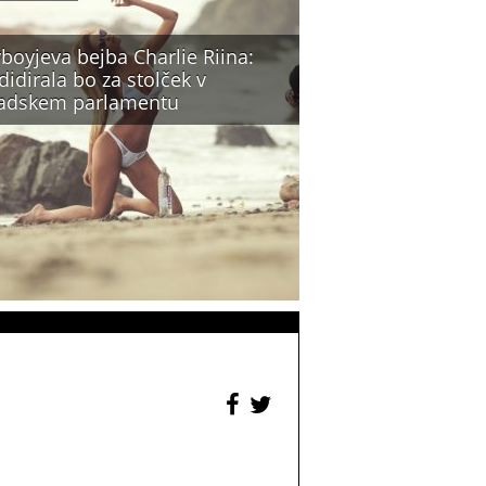
boyjeva bejba Charlie Riina:
idirala bo za stolček v
adskem parlamentu