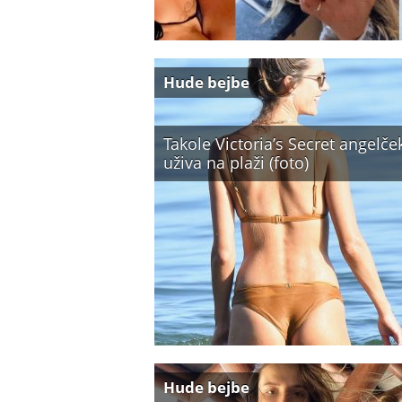
Hude bejbe
Takole Victoria’s Secret angelče
uživa na plaži (foto)
Hude bejbe