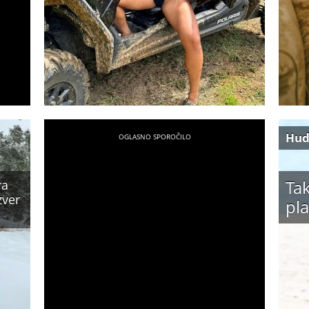
Hud
Tak
ra
zver
pla