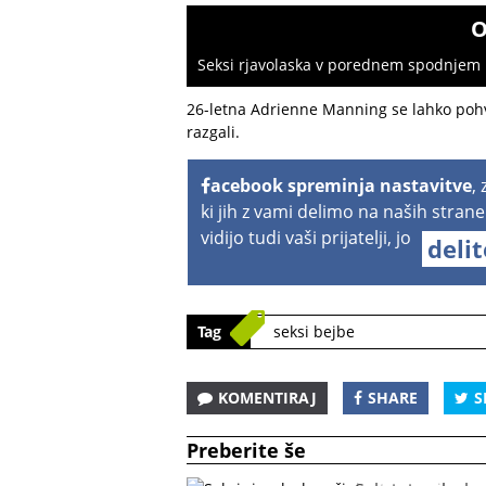
O
Seksi rjavolaska v porednem spodnjem p
26-letna Adrienne Manning se lahko pohva
razgali.
acebook spreminja nastavitve
,
ki jih z vami delimo na naših strane
vidijo tudi vaši prijatelji, jo
deli
Tag
seksi bejbe
KOMENTIRAJ
SHARE
S
Preberite še