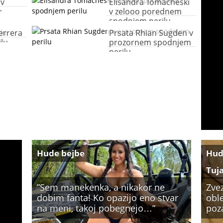
 v
Elisandra Tomacheski
u
v zelooo porednem
spodnjem perilu
errera
Prsata Rhian Sugden v
ilu
prozornem spodnjem
perilu
Hude bejbe
Hud
Tuj
”Sem manekenka, a nikakor ne
Zve
dobim fanta! Ko opazijo eno stvar
oble
na meni, takoj pobegnejo…”
poz