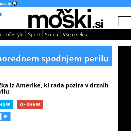
o.com
!
i
Lifestyle
Šport
Scena
Vse o seksu
v porednem spodnjem perilu
ka iz Amerike, ki rada pozira v drznih
ilu.
HARE
SHARE