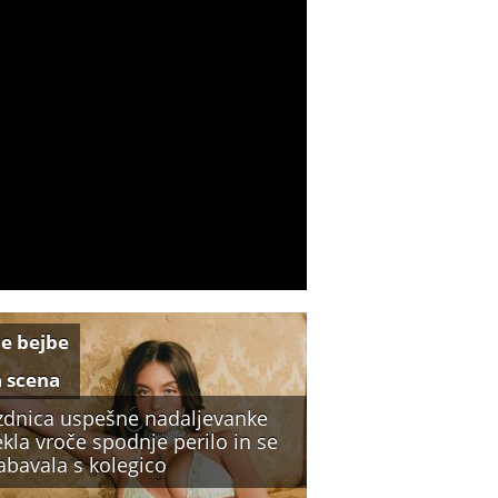
e bejbe
a scena
zdnica uspešne nadaljevanke
kla vroče spodnje perilo in se
abavala s kolegico