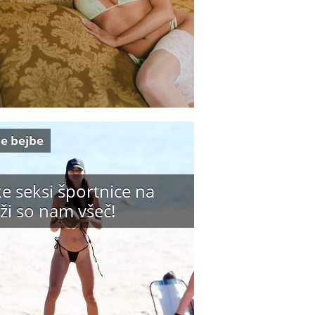
e bejbe
e seksi športnice na
ži so nam všeč!