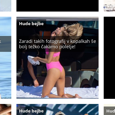
Hude bejbe
k
Zaradi takih fotografij v kopalkah še
bolj težko čakamo poletje!
Hude bejbe
Hud