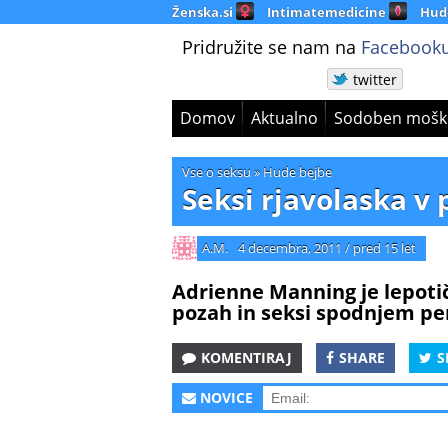
Ženska.si
Intimatemedicine
Hud
Pridružite se nam na
Facebooku
twitter
Domov
Aktualno
Sodoben mošk
Vse o seksu
»
Hude bejbe
Seksi rjavolaska 
A.M.
4 decembra, 2011
/
pred 15 let
Adrienne Manning je lepotič
pozah in seksi spodnjem per
KOMENTIRAJ
SHARE
S
NOVICE