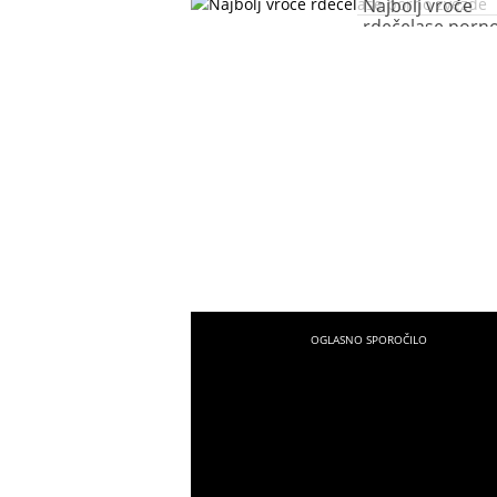
Najbolj vroče
rdečelase porn
zvezde