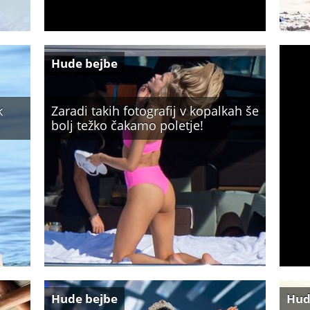
Hude bejbe
k
Zaradi takih fotografij v kopalkah še
bolj težko čakamo poletje!
Hude bejbe
Hud