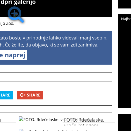
dpri galerijo
Najbo
ijo Zoo.
 zato boste v prihodnje lahko videvali manj vsebin,
h. Če želite, da objavo, ki se vam zdi zanimiva,
te naprej
HARE
SHARE
a
FOTO: Rdečelaske,
vroče kot ogenj