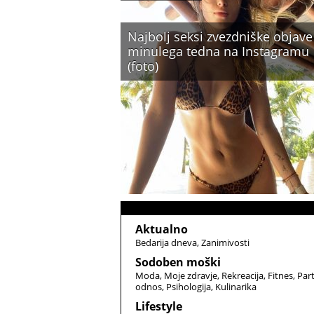
Najbolj seksi zvezdniške objave
minulega tedna na Instagramu
(foto)
Aktualno
Bedarija dneva
Zanimivosti
Sodoben moški
Moda
Moje zdravje
Rekreacija
Fitnes
Par
odnos
Psihologija
Kulinarika
Lifestyle