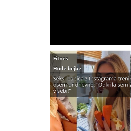
Fitnes
Hude bejbe
Seksi babica z Instagrama treni
osem ur dnevno: ”Odkrila sem 
v sebi!”