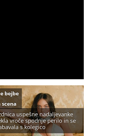
e bejbe
a scena
zdnica uspešne nadaljevanke
kla vroče spodnje perilo in se
abavala s kolegico