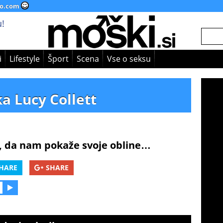
o.com
!
i
Lifestyle
Šport
Scena
Vse o seksu
a Lucy Collett
la, da nam pokaže svoje obline…
HARE
SHARE