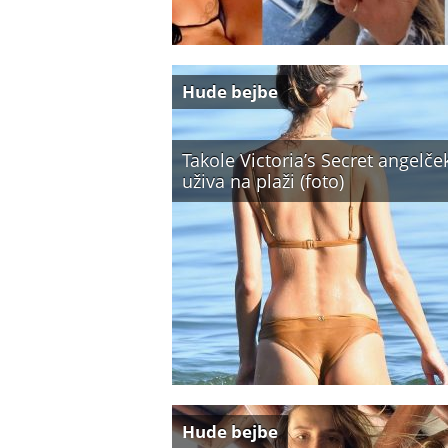
Hude bejbe
Takole Victoria’s Secret angelče
uživa na plaži (foto)
Hude bejbe