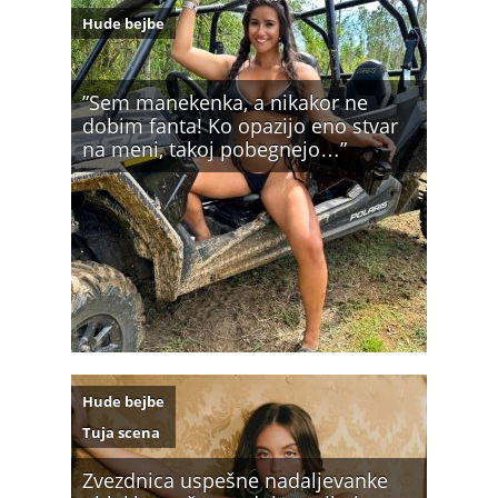
Hude bejbe
”Sem manekenka, a nikakor ne
dobim fanta! Ko opazijo eno stvar
na meni, takoj pobegnejo…”
Hude bejbe
Tuja scena
Zvezdnica uspešne nadaljevanke