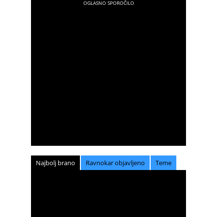
Najbolj brano
Ravnokar objavljeno
Teme