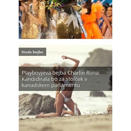
Hude bejbe
Playboyjeva bejba Charlie Riina:
Kandidirala bo za stolček v
kanadskem parlamentu