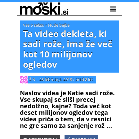
Vse o seksu
»
Hude bejbe
Ta video dekleta, ki
sadi rože, ima že več
kot 10 milijonov
ogledov
Š.N.
28 februarja, 2018
/
pred 8 let
Naslov videa je Katie sadi rože.
Vse skupaj se sliši precej
nedolžno, kajne? Toda več kot
deset milijonov ogledov tega
videa priča o tem, da v resnici
ne gre samo za sanjenje rož …