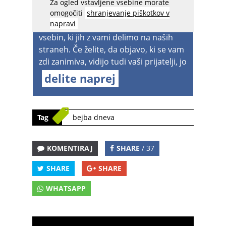
Za ogled vstavljene vsebine morate
acebook spreminja nastavitve
, zato
omogočiti
shranjevanje piškotkov v
napravi
boste v prihodnje lahko videvali manj
vsebin, ki jih z vami delimo na naših
straneh. Če želite, da objavo, ki se vam
zdi zanimiva, vidijo tudi vaši prijatelji, jo
delite naprej
Tag
bejba dneva
KOMENTIRAJ
SHARE
/ 37
SHARE
SHARE
WHATSAPP