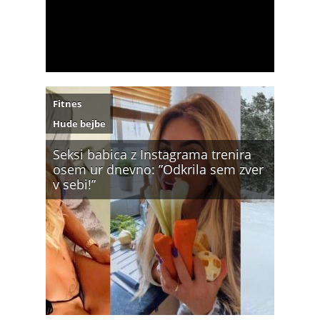
Fitnes
Hude bejbe
Seksi babica z Instagrama trenira
osem ur dnevno: ”Odkrila sem zver
v sebi!”