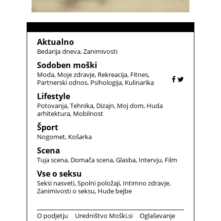
Aktualno
Bedarija dneva
Zanimivosti
Sodoben moški
Moda
Moje zdravje
Rekreacija
Fitnes
Partnerski odnos
Psihologija
Kulinarika
Lifestyle
Potovanja
Tehnika
Dizajn
Moj dom
Huda
arhitektura
Mobilnost
Šport
Nogomet
Košarka
Scena
Tuja scena
Domača scena
Glasba
Intervju
Film
Vse o seksu
Seksi nasveti
Spolni položaji
Intimno zdravje
Zanimivosti o seksu
Hude bejbe
O podjetju
Uredništvo Moški.si
Oglaševanje