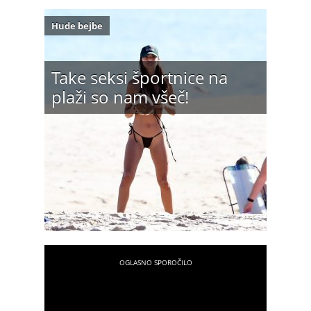
Hude bejbe
Take seksi športnice na
plaži so nam všeč!