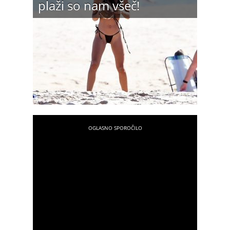
plaži so nam všeč!