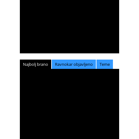
Najbolj brano
Ravnokar objavljeno
Teme