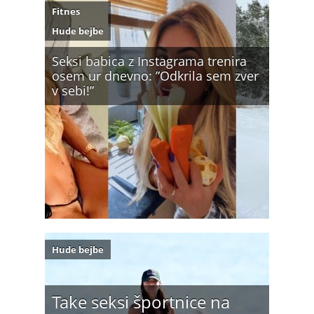
Fitnes
Hude bejbe
Seksi babica z Instagrama trenira
osem ur dnevno: ”Odkrila sem zver
v sebi!”
Hude bejbe
Take seksi športnice na