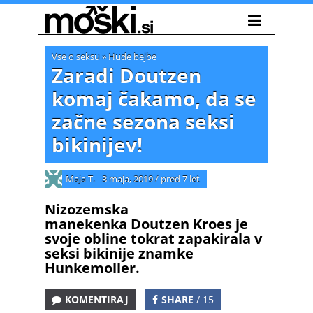
Vse o seksu
»
Hude bejbe
Zaradi Doutzen
komaj čakamo, da se
začne sezona seksi
bikinijev!
Maja T.
3 maja, 2019
/
pred 7 let
Nizozemska
manekenka Doutzen Kroes je
svoje obline tokrat zapakirala v
seksi bikinije znamke
Hunkemoller.
KOMENTIRAJ
SHARE
/ 15