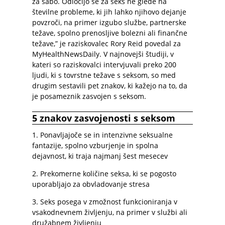
za sabo. Odločijo se za seks ne glede na
številne probleme, ki jih lahko njihovo dejanje
povzroči, na primer izgubo službe, partnerske
težave, spolno prenosljive bolezni ali finančne
težave,” je raziskovalec Rory Reid povedal za
MyHealthNewsDaily. V najnovejši študiji, v
kateri so raziskovalci intervjuvali preko 200
ljudi, ki s tovrstne težave s seksom, so med
drugim sestavili pet znakov, ki kažejo na to, da
je posameznik zasvojen s seksom.
5 znakov zasvojenosti s seksom
1. Ponavljajoče se in intenzivne seksualne
fantazije, spolno vzburjenje in spolna
dejavnost, ki traja najmanj šest mesecev
2. Prekomerne količine seksa, ki se pogosto
uporabljajo za obvladovanje stresa
3. Seks posega v zmožnost funkcioniranja v
vsakodnevnem življenju, na primer v službi ali
družabnem življenju