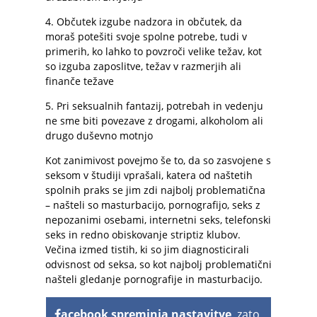
4. Občutek izgube nadzora in občutek, da
moraš potešiti svoje spolne potrebe, tudi v
primerih, ko lahko to povzroči velike težav, kot
so izguba zaposlitve, težav v razmerjih ali
finanče težave
5. Pri seksualnih fantazij, potrebah in vedenju
ne sme biti povezave z drogami, alkoholom ali
drugo duševno motnjo
Kot zanimivost povejmo še to, da so zasvojene s
seksom v študiji vprašali, katera od naštetih
spolnih praks se jim zdi najbolj problematična
– našteli so masturbacijo, pornografijo, seks z
nepozanimi osebami, internetni seks, telefonski
seks in redno obiskovanje striptiz klubov.
Večina izmed tistih, ki so jim diagnosticirali
odvisnost od seksa, so kot najbolj problematični
našteli gledanje pornografije in masturbacijo.
acebook spreminja nastavitve
, zato