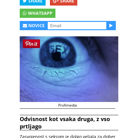
SHARE
SHARE
WHATSAPP
NOVICE
Profimedia
Odvisnost kot vsaka druga, z vso
prtljago
Zasvojenost s seksom je dolgo veljala za dober