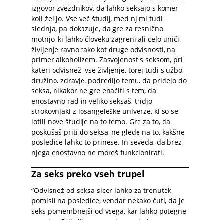
izgovor zvezdnikov, da lahko seksajo s komer
koli želijo. Vse več študij, med njimi tudi
slednja, pa dokazuje, da gre za resnično
motnjo, ki lahko človeku zagreni ali celo uniči
življenje ravno tako kot druge odvisnosti, na
primer alkoholizem. Zasvojenost s seksom, pri
kateri odvisneži vse življenje, torej tudi službo,
družino, zdravje, podredijo temu, da pridejo do
seksa, nikakor ne gre enačiti s tem, da
enostavno rad in veliko seksaš, tridjo
strokovnjaki z losangeleške univerze, ki so se
lotili nove študije na to temo. Gre za to, da
poskušaš priti do seksa, ne glede na to, kakšne
posledice lahko to prinese. In seveda, da brez
njega enostavno ne moreš funkcionirati.
Za seks preko vseh trupel
“Odvisnež od seksa sicer lahko za trenutek
pomisli na posledice, vendar nekako čuti, da je
seks pomembnejši od vsega, kar lahko potegne