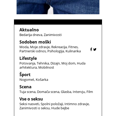
Aktualno
Bedarija dneva
Zanimivosti
Sodoben moški
Moda
Moje zdravje
Rekreacija
Fitnes
Partnerski odnos
Psihologija
Kulinarika
Lifestyle
Potovanja
Tehnika
Dizajn
Moj dom
Huda
arhitektura
Mobilnost
Šport
Nogomet
Košarka
Scena
Tuja scena
Domača scena
Glasba
Intervju
Film
Vse o seksu
Seksi nasveti
Spolni položaji
Intimno zdravje
Zanimivosti o seksu
Hude bejbe