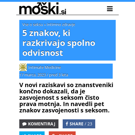
Vse o seksu
»
Intimno zdravje
5 znakov, ki
razkrivajo spolno
odvisnost
Intimate Medicine
17 marca, 2023
/
pred 3 leta
V novi raziskavi so znanstveniki
končno dokazali, da je
zasvojenost s seksom čisto
prava motnja. In navedli pet
znakov zasvojenosti s seksom.
KOMENTIRAJ
SHARE
/ 23