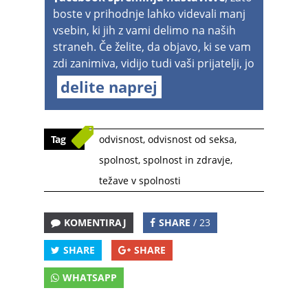
boste v prihodnje lahko videvali manj
vsebin, ki jih z vami delimo na naših
straneh. Če želite, da objavo, ki se vam
zdi zanimiva, vidijo tudi vaši prijatelji, jo
delite naprej
Tag
odvisnost
,
odvisnost od seksa
,
spolnost
,
spolnost in zdravje
,
težave v spolnosti
KOMENTIRAJ
SHARE
/ 23
SHARE
SHARE
WHATSAPP