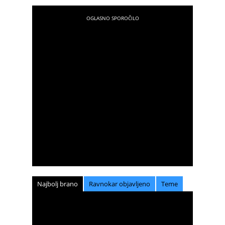
Najbolj brano
Ravnokar objavljeno
Teme