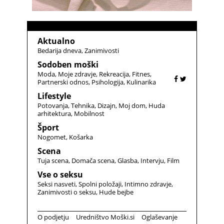
Aktualno
Bedarija dneva
Zanimivosti
Sodoben moški
Moda
Moje zdravje
Rekreacija
Fitnes
Partnerski odnos
Psihologija
Kulinarika
Lifestyle
Potovanja
Tehnika
Dizajn
Moj dom
Huda
arhitektura
Mobilnost
Šport
Nogomet
Košarka
Scena
Tuja scena
Domača scena
Glasba
Intervju
Film
Vse o seksu
Seksi nasveti
Spolni položaji
Intimno zdravje
Zanimivosti o seksu
Hude bejbe
O podjetju
Uredništvo Moški.si
Oglaševanje