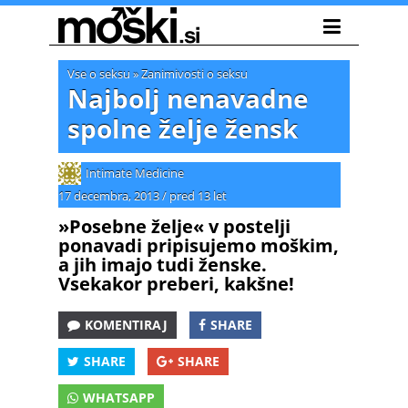
Vse o seksu
»
Zanimivosti o seksu
Najbolj nenavadne
spolne želje žensk
Intimate Medicine
17 decembra, 2013
/
pred 13 let
»Posebne želje« v postelji
ponavadi pripisujemo moškim,
a jih imajo tudi ženske.
Vsekakor preberi, kakšne!
KOMENTIRAJ
SHARE
SHARE
SHARE
WHATSAPP