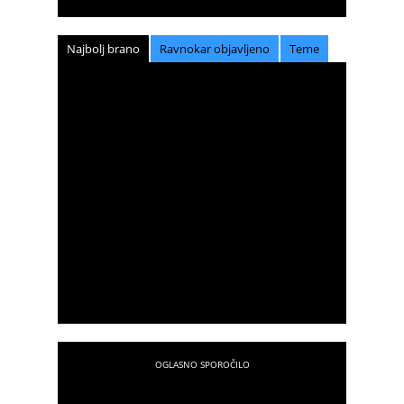
Najbolj brano
Ravnokar objavljeno
Teme