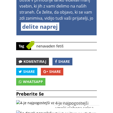
vsebin, ki jih z vami delimo na naših
straneh. Če želite, da objavo, ki se vam
zdi zanimiva, vidijo tudi vaši prijatelji, jo
delite naprej
Tag
nenavaden fetiš
KOMENTIRAJ
SHARE
SHARE
SHARE
WHATSAPP
Preberite še
4-je najpogostejši
vzroki slabega seksa