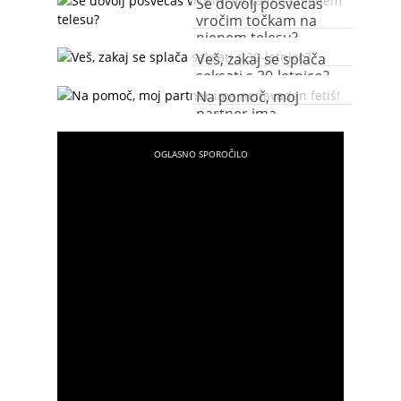
Se dovolj posvečaš
vročim točkam na
njenem telesu?
Veš, zakaj se splača
seksati s 30-letnico?
Na pomoč, moj
partner ima
nenavaden fetiš!