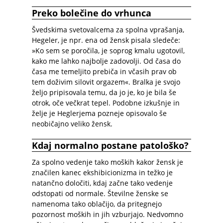
Preko bolečine do vrhunca
Švedskima svetovalcema za spolna vprašanja,
Hegeler, je npr. ena od žensk pisala sledeče:
»Ko sem se poročila, je soprog kmalu ugotovil,
kako me lahko najbolje zadovolji. Od časa do
časa me temeljito prebiča in včasih prav ob
tem doživim silovit orgazem«. Bralka je svojo
željo pripisovala temu, da jo je, ko je bila še
otrok, oče večkrat tepel. Podobne izkušnje in
želje je Heglerjema pozneje opisovalo še
neobičajno veliko žensk.
Kdaj normalno postane patološko?
Za spolno vedenje tako moških kakor žensk je
značilen kanec ekshibicionizma in težko je
natančno določiti, kdaj začne tako vedenje
odstopati od normale. Številne ženske se
namenoma tako oblačijo, da pritegnejo
pozornost moških in jih vzburjajo. Nedvomno