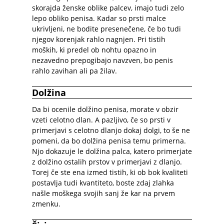
skorajda ženske oblike palcev, imajo tudi zelo
lepo obliko penisa. Kadar so prsti malce
ukrivljeni, ne bodite presenečene, če bo tudi
njegov korenjak rahlo nagnjen. Pri tistih
moških, ki predel ob nohtu opazno in
nezavedno prepogibajo navzven, bo penis
rahlo zavihan ali pa žilav.
Dolžina
Da bi ocenile dolžino penisa, morate v obzir
vzeti celotno dlan. A pazljivo, če so prsti v
primerjavi s celotno dlanjo dokaj dolgi, to še ne
pomeni, da bo dolžina penisa temu primerna.
Njo dokazuje le dolžina palca, katero primerjate
z dolžino ostalih prstov v primerjavi z dlanjo.
Torej če ste ena izmed tistih, ki ob bok kvaliteti
postavlja tudi kvantiteto, boste zdaj zlahka
našle moškega svojih sanj že kar na prvem
zmenku.