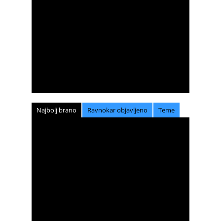
Najbolj brano
Ravnokar objavljeno
Teme