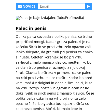
NOVICE
Palec je baje izdajalec (foto:Profimedia)
Palec in penis
Oblika palca sovpada z obliko penisa, so trdno
prepričani mnogi. Kadar gre za palec, ki je na
začetku širok in se proti vrhu zelo opazno zoži,
lahko sklepate, da gre tudi pri penisu za enako
silhueto. Celoten korenjak se bo pri vrhu
zaključil z malo manjšo glavico, medtem ko bo
celoten trup penisa v razmerju z njo dokaj
širok. Glavica bo široka v primeru, da se palec
na roki proti vrhu malce razširi. Kadar bo pred
vami moški z dolgimi in debelejšimi palci, ki se
na vrhu zožijo, boste v njegovih hlačah našle
dokaj velik in širok penis z manjšo glavico. Če je
oblika palca ozka in na vrhu pri nohtu zelo
opazno širša, bo glavica tudi opazno širša od
celotnega penisa. Moški, ki imajo lepe in