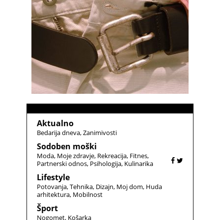
Aktualno
Bedarija dneva
Zanimivosti
Sodoben moški
Moda
Moje zdravje
Rekreacija
Fitnes
Partnerski odnos
Psihologija
Kulinarika
Lifestyle
Potovanja
Tehnika
Dizajn
Moj dom
Huda
arhitektura
Mobilnost
Šport
Nogomet
Košarka