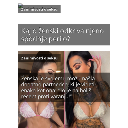
Zanimivosti o seksu
Kaj o ženski odkriva njeno
spodnje perilo?
Zanimivosti o seksu
Ženska je svojemu možu našla
dodatno partnerico, ki je videti
enako kot ona: ”To je najboljši
recept proti varanju!”