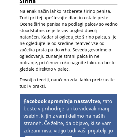
Širina
Na enak način lahko razberete širino penisa.
Tudi pri tej upoštevajte dlan in ostale prste.
Ocene širine penisa na podlagi palcev so vedno
stoodstotne, če je le vaš pogled dovolj
natančen. Kadar si ogledujete širino palca, si je
ne ogledujte le od sredine, temveč vse od
začetka prsta pa do vrha. Seveda govorimo o
ogledovanju zunanje strani palca in ne
notranje, pri čemer roko nagnite tako, da boste
gledale direktno v palec.
Dovolj o teoriji, naučeno zdaj lahko preizkusite
tudi v praksi.
acebook spreminja nastavitve
, zato
boste v prihodnje lahko videvali manj
vsebin, ki jih z vami delimo na naših
straneh. Če želite, da objavo, ki se vam
zdi zanimiva, vidijo tudi vaši prijatelji, jo