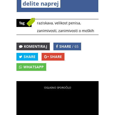
delite naprej
Tag
raziskava
,
velikost penisa
,
zanimivosti
,
zanimivosti o moških
KOMENTIRAJ
SHARE
/ 65
SHARE
SHARE
WHATSAPP