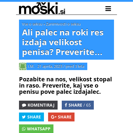
Vse o seksu
»
Zanimivosti o seksu
Ali palec na roki res
izdaja velikost
penisa? Preverite…
I.M.
21 aprila, 2023
/
pred 3 leta
Pozabite na nos, velikost stopal
in raso. Preverite, kaj vse o
penisu pove palec izdajalec.
KOMENTIRAJ
SHARE
/ 65
SHARE
SHARE
WHATSAPP