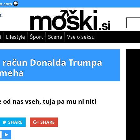
o.com
!
i
Lifestyle
Šport
Scena
Vse o seksu
 na račun Donalda Trumpa
 smeha
 od nas vseh, tuja pa mu ni niti
SHARE
SHARE