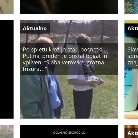
Aktualno
Akt
Po spletu krožijo stari posnetki
Sla
Putina, preden je postal bogat in
spre
vpliven: ”Slaba vetrovka, grozna
znaj
frizura…”
Akt