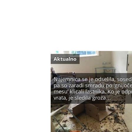
Aktualno
Najemnica se je odselila, sosed
pa so zaradi smradu po ‘gnijo
mesu’ klicali lastnika. Ko je odp
vrata, je sledila groza…