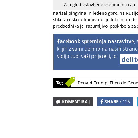
Za ogled vstavljene vsebine morate
Zemljevidu je dodal risbice stvari, ki im
narisal pingvina in ledeno goro, na Rusi
stike z rusko administracijo tekom preds
predsednika je, razumljivo, poskrbela z
acebook spreminja nastavitve
,
ki jih z vami delimo na naših strane
vidijo tudi vaši prijatelji, jo
deli
Tag
Donald Trump
,
Ellen de Gen
KOMENTIRAJ
SHARE
/ 126