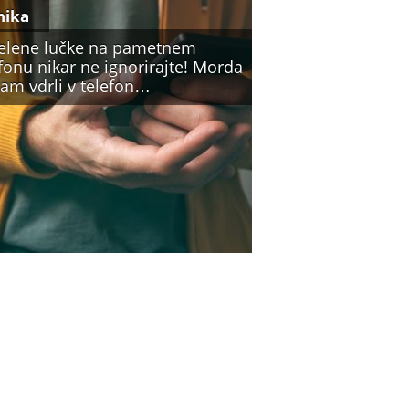
nika
zelene lučke na pametnem
fonu nikar ne ignorirajte! Morda
vam vdrli v telefon…