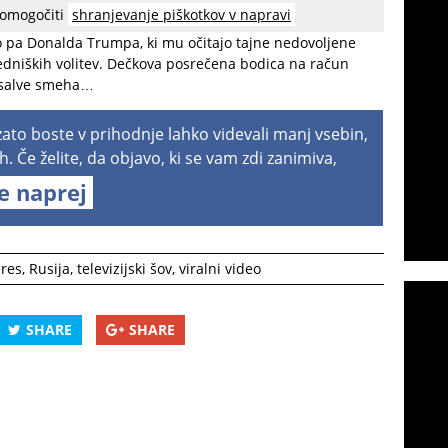
 omogočiti
shranjevanje piškotkov v napravi
ajo močno povezavo z določenimi kraji. Na Antarktiko je
jo pa Donalda Trumpa, ki mu očitajo tajne nedovoljene
edniških volitev. Dečkova posrečena bodica na račun
a salve smeha…
 zato boste v prihodnje lahko videvali manj vsebin,
h. Če želite, da objavo, ki se vam zdi zanimiva,
te naprej
eres
,
Rusija
,
televizijski šov
,
viralni video
SHARE
SHARE