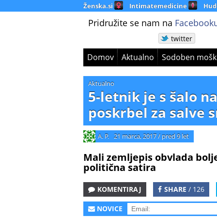
Ženska.si
Intimatemedicine
Hud
Pridružite se nam na
Facebooku
twitter
Domov
Aktualno
Sodoben mošk
Aktualno
5-letnik je s šalo
poskrbel za salve
A. P.
21 marca, 2017
/
pred 9 let
Mali zemljepis obvlada bolje
politična satira
KOMENTIRAJ
SHARE
/ 126
NOVICE