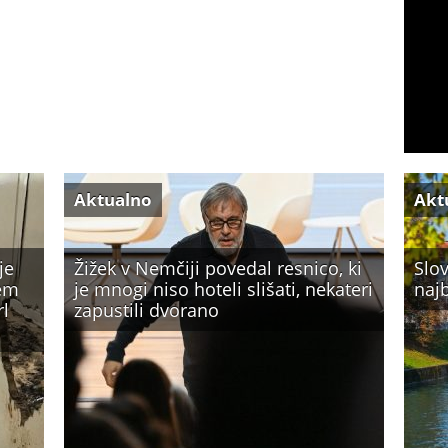
Aktualno
Akt
je
Žižek v Nemčiji povedal resnico, ki
Slov
čem
je mnogi niso hoteli slišati, nekateri
najb
rl
zapustili dvorano