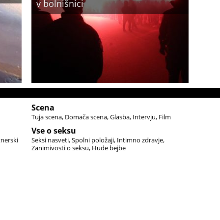
v bolnišnici
Scena
Tuja scena
Domača scena
Glasba
Intervju
Film
Vse o seksu
tnerski
Seksi nasveti
Spolni položaji
Intimno zdravje
Zanimivosti o seksu
Hude bejbe