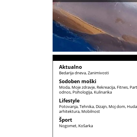
Aktualno
Bedarija dneva
Zanimivosti
Sodoben moški
Moda
Moje zdravje
Rekreacija
Fitnes
Par
odnos
Psihologija
Kulinarika
Lifestyle
Potovanja
Tehnika
Dizajn
Moj dom
Huda
arhitektura
Mobilnost
Šport
Nogomet
Košarka