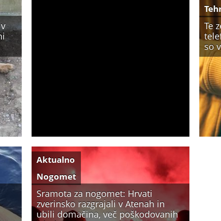
Teh
 v
Te 
ni
tele
so 
Aktualno
Nogomet
Sramota za nogomet: Hrvati
zverinsko razgrajali v Atenah in
ubili domačina, več poškodovanih