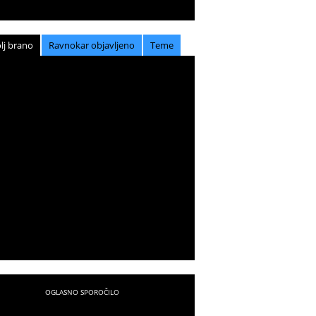
lj brano
Ravnokar objavljeno
Teme