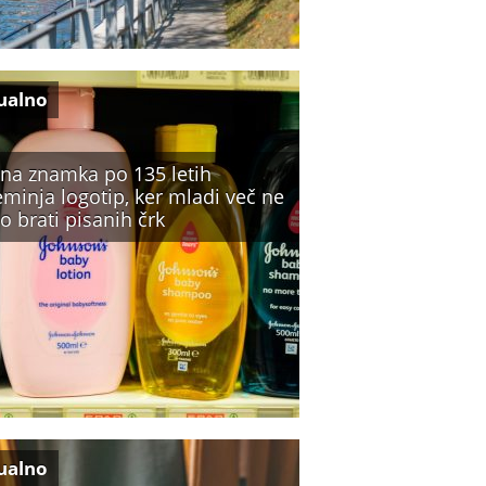
ualno
vna znamka po 135 letih
minja logotip, ker mladi več ne
o brati pisanih črk
ualno