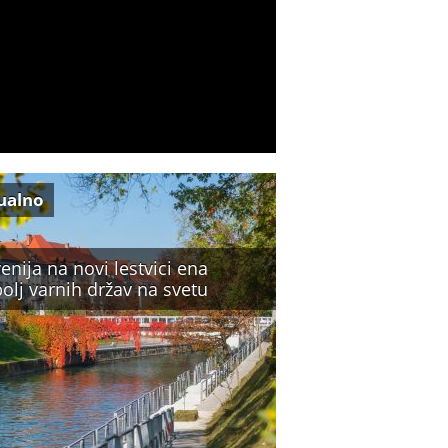
ualno
enija na novi lestvici ena
olj varnih držav na svetu