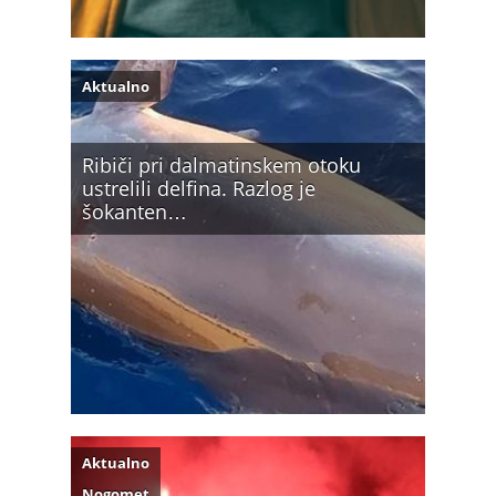
Aktualno
Ribiči pri dalmatinskem otoku
ustrelili delfina. Razlog je
šokanten…
Aktualno
Nogomet