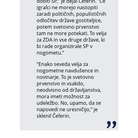
dobiti SP,” je dejal Čeferin. ”Če
igralci ne morejo nastopiti
zaradi političnih, populističnih
odločitev države gostiteljice,
potem svetovno prvenstvo
tam ne more potekati. To velja
za ZDA in vse druge države, ki
bi rade organizirale SP v
nogometu.”
”Enako seveda velja za
nogometne navdušence in
novinarje. To je svetovno
prvenstvo in vsakdo,
neodvisno od državljanstva,
mora imeti možnost za
udeležbo. No, upamo, da se
napovedi ne uresničijo,” je
sklenil Čeferin.