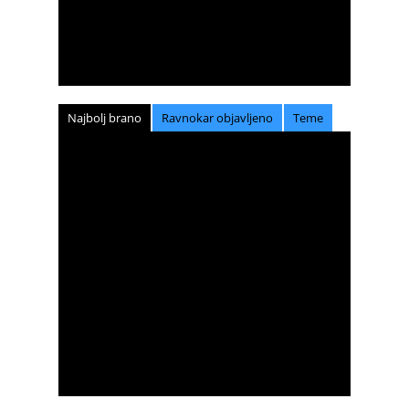
Najbolj brano
Ravnokar objavljeno
Teme