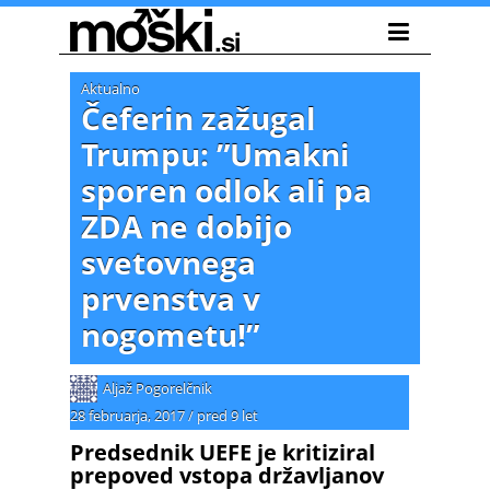
Aktualno
Čeferin zažugal
Trumpu: ”Umakni
sporen odlok ali pa
ZDA ne dobijo
svetovnega
prvenstva v
nogometu!”
Aljaž Pogorelčnik
28 februarja, 2017
/
pred 9 let
Predsednik UEFE je kritiziral
prepoved vstopa državljanov