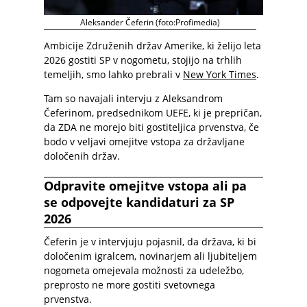
Aleksander Čeferin (foto:Profimedia)
Ambicije Združenih držav Amerike, ki želijo leta
2026 gostiti SP v nogometu, stojijo na trhlih
temeljih, smo lahko prebrali v
New York Times
.
Tam so navajali intervju z Aleksandrom
Čeferinom, predsednikom UEFE, ki je prepričan,
da ZDA ne morejo biti gostiteljica prvenstva, če
bodo v veljavi omejitve vstopa za državljane
določenih držav.
Odpravite omejitve vstopa ali pa
se odpovejte kandidaturi za SP
2026
Čeferin je v intervjuju pojasnil, da država, ki bi
določenim igralcem, novinarjem ali ljubiteljem
nogometa omejevala možnosti za udeležbo,
preprosto ne more gostiti svetovnega
prvenstva.