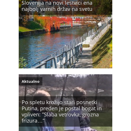
Slovenija na novi lestvici ena
najbolj varnih držav na svetu
Aktualno
Po spletu krožijo stari posnetki
Putina, preden je postal bogat in
vpliven: ”Slaba vetrovka, grozna
frizura…”