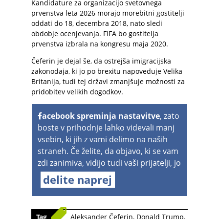
Kandidature za organizacijo svetovnega
prvenstva leta 2026 morajo morebitni gostitelji
oddati do 18, decembra 2018, nato sledi
obdobje ocenjevanja. FIFA bo gostitelja
prvenstva izbrala na kongresu maja 2020.
Čeferin je dejal še, da ostrejša imigracijska
zakonodaja, ki jo po brexitu napoveduje Velika
Britanija, tudi tej državi zmanjšuje možnosti za
pridobitev velikih dogodkov.
acebook spreminja nastavitve
, zato
boste v prihodnje lahko videvali manj
vsebin, ki jih z vami delimo na naših
straneh. Če želite, da objavo, ki se vam
zdi zanimiva, vidijo tudi vaši prijatelji, jo
delite naprej
Tag
Aleksander Čeferin
,
Donald Trump
,