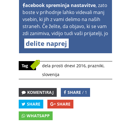
acebook spreminja nastavitve
, zato
boste v prihodnje lahko videvali manj
vsebin, ki jih z vami delimo na naših
straneh. Če želite, da objavo, ki se vam
zdi zanimiva, vidijo tudi vaši prijatelji, jo
delite naprej
Tag
dela prosti dnevi 2016
,
prazniki
,
slovenija
KOMENTIRAJ
SHARE
/ 1
SHARE
SHARE
WHATSAPP