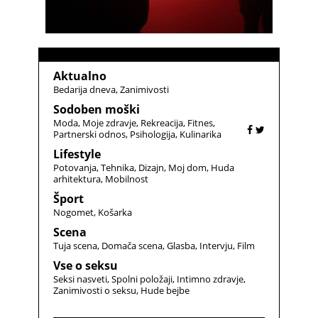
Aktualno
Bedarija dneva
Zanimivosti
Sodoben moški
Moda
Moje zdravje
Rekreacija
Fitnes
Partnerski odnos
Psihologija
Kulinarika
Lifestyle
Potovanja
Tehnika
Dizajn
Moj dom
Huda
arhitektura
Mobilnost
Šport
Nogomet
Košarka
Scena
Tuja scena
Domača scena
Glasba
Intervju
Film
Vse o seksu
Seksi nasveti
Spolni položaji
Intimno zdravje
Zanimivosti o seksu
Hude bejbe