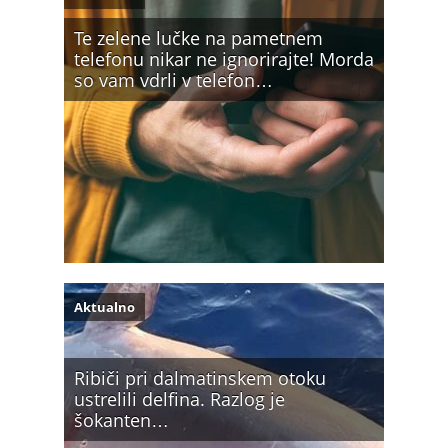
Te zelene lučke na pametnem
telefonu nikar ne ignorirajte! Morda
so vam vdrli v telefon…
Aktualno
Ribiči pri dalmatinskem otoku
ustrelili delfina. Razlog je
šokanten…