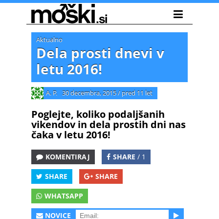
Aktualno
Dela prosti dnevi v
letu 2016!
A. P.
30 decembra, 2015
/
pred 11 let
Poglejte, koliko podaljšanih
vikendov in dela prostih dni nas
čaka v letu 2016!
KOMENTIRAJ
SHARE
/ 1
SHARE
SHARE
WHATSAPP
NOVICE