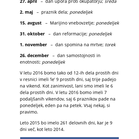
27. april
– dan upora proti okupatorju;
sreda
2. maj
– praznik dela;
ponedeljek
15. avgust
– Marijino vnebovzetje;
ponedeljek
31. oktober
– dan reformacije;
ponedeljek
1. november
– dan spomina na mrtve;
torek
26. december
– dan samostojnosti in
enotnosti;
ponedeljek
V letu 2016 bomo tako od 12-ih dela prostih dni
v resnici imeli ‘le’ 9 prostih dni, saj trije padejo
na vikend. Kot zanimivost, lani smo imeli le 6
dela prostih dni. V letu 2016 bomo imeli 7
podaljšanih vikendov, saj 6 praznikov pade na
ponedeljek, eden pa na petek. Vsaj nekaj, si
pravimo.
Leto 2015 bo imelo 261 delovnih dni, kar je 9
dni več, kot leto 2014.