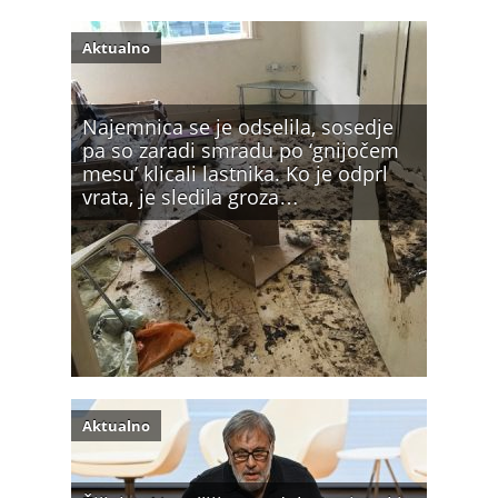
Aktualno
Najemnica se je odselila, sosedje
pa so zaradi smradu po ‘gnijočem
mesu’ klicali lastnika. Ko je odprl
vrata, je sledila groza…
Aktualno