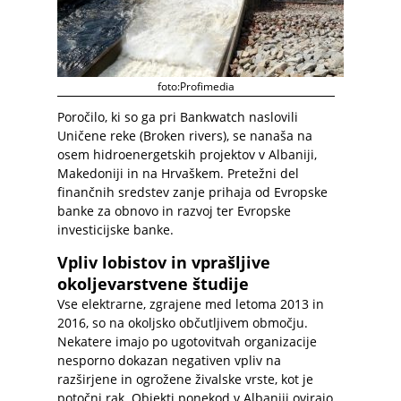
foto:Profimedia
Poročilo, ki so ga pri Bankwatch naslovili
Uničene reke (Broken rivers), se nanaša na
osem hidroenergetskih projektov v Albaniji,
Makedoniji in na Hrvaškem. Pretežni del
finančnih sredstev zanje prihaja od Evropske
banke za obnovo in razvoj ter Evropske
investicijske banke.
Vpliv lobistov in vprašljive
okoljevarstvene študije
Vse elektrarne, zgrajene med letoma 2013 in
2016, so na okoljsko občutljivem območju.
Nekatere imajo po ugotovitvah organizacije
nesporno dokazan negativen vpliv na
razširjene in ogrožene živalske vrste, kot je
potočni rak. Objekti ponekod v Albaniji ovirajo