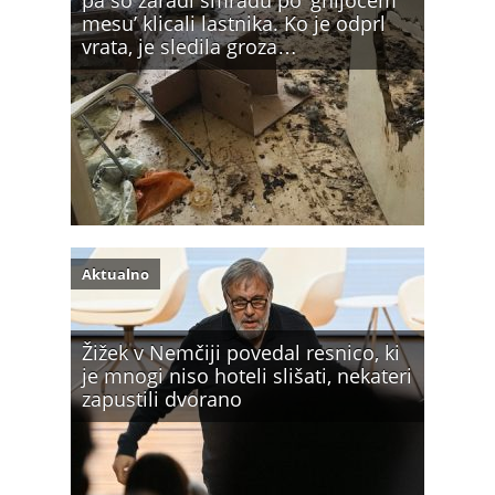
pa so zaradi smradu po ‘gnijočem
mesu’ klicali lastnika. Ko je odprl
vrata, je sledila groza…
Aktualno
Žižek v Nemčiji povedal resnico, ki
je mnogi niso hoteli slišati, nekateri
zapustili dvorano