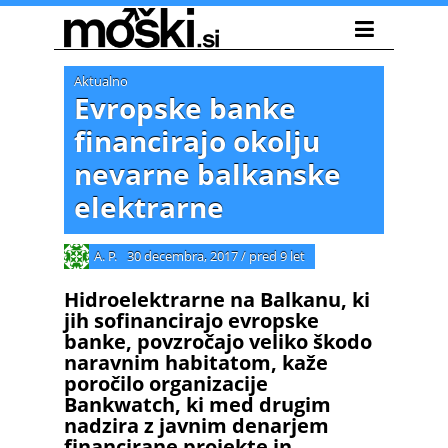
Aktualno
Evropske banke
financirajo okolju
nevarne balkanske
elektrarne
A. P.
30 decembra, 2017
/
pred 9 let
Hidroelektrarne na Balkanu, ki
jih sofinancirajo evropske
banke, povzročajo veliko škodo
naravnim habitatom, kaže
poročilo organizacije
Bankwatch, ki med drugim
nadzira z javnim denarjem
financirane projekte in