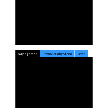
Najbolj brano
Ravnokar objavljeno
Teme