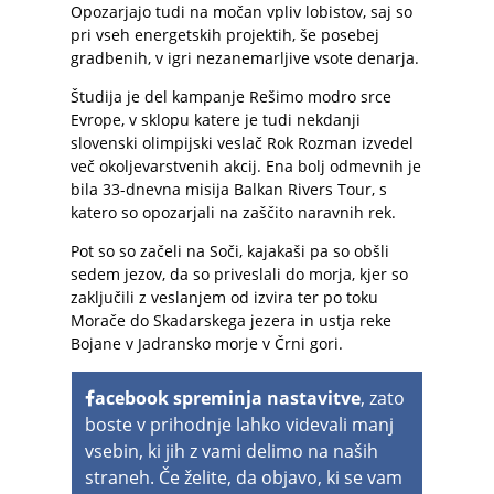
Opozarjajo tudi na močan vpliv lobistov, saj so
pri vseh energetskih projektih, še posebej
gradbenih, v igri nezanemarljive vsote denarja.
Študija je del kampanje Rešimo modro srce
Evrope, v sklopu katere je tudi nekdanji
slovenski olimpijski veslač Rok Rozman izvedel
več okoljevarstvenih akcij. Ena bolj odmevnih je
bila 33-dnevna misija Balkan Rivers Tour, s
katero so opozarjali na zaščito naravnih rek.
Pot so so začeli na Soči, kajakaši pa so obšli
sedem jezov, da so priveslali do morja, kjer so
zaključili z veslanjem od izvira ter po toku
Morače do Skadarskega jezera in ustja reke
Bojane v Jadransko morje v Črni gori.
acebook spreminja nastavitve
, zato
boste v prihodnje lahko videvali manj
vsebin, ki jih z vami delimo na naših
straneh. Če želite, da objavo, ki se vam