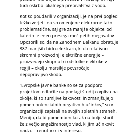
tudi oskrbo lokalnega prebivalstva z vodo.
Kot so poudarili v organizaciji, je na prvi pogled
težko verjeti, da so omenjene elektrarne tako
problematične, saj gre za manjše objekte, od
katerih le eden presega moč petih megavatov.
Opozorili so, da na Zahodnem Balkanu obratuje
387 manjših hidroelektrarn, ki ob relativno
skromni proizvodnji električne energije –
proizvedejo skupno tri odstotke elektrike v
regiji – okolju marsikje povzročajo
nepopravljivo škodo.
“Evropske javne banke so se za podporo
projektom odločile na podlagi študij o vplivu na
okolje, ki so sumljive kakovosti in zmanjšujejo
pomen potencialnih negativnih učinkov,” so v
organizaciji zapisali na svojih spletnih straneh.
Menijo, da bi pomemben korak na bolje storili
že z večjo angažiranostjo vlad, ki jim učinkovit
nadzor trenutno ni v interesu.