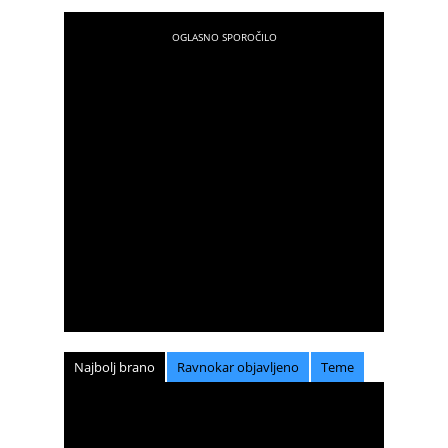
Najbolj brano
Ravnokar objavljeno
Teme