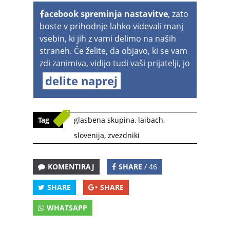
acebook spreminja nastavitve
, zato
boste v prihodnje lahko videvali manj
vsebin, ki jih z vami delimo na naših
straneh. Če želite, da objavo, ki se vam
zdi zanimiva, vidijo tudi vaši prijatelji, jo
delite naprej
Tag
glasbena skupina
,
laibach
,
slovenija
,
zvezdniki
KOMENTIRAJ
SHARE
/ 46
SHARE
SHARE
WHATSAPP