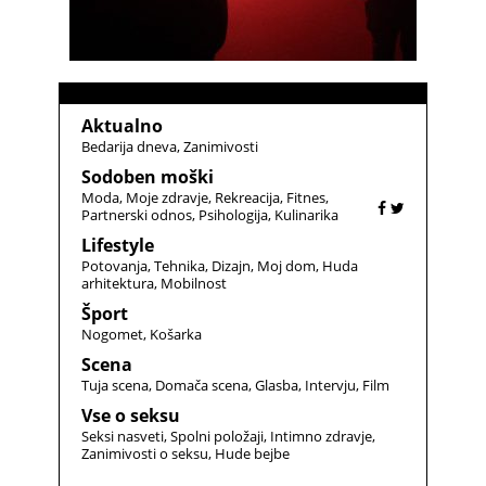
Aktualno
Bedarija dneva
Zanimivosti
Sodoben moški
Moda
Moje zdravje
Rekreacija
Fitnes
Partnerski odnos
Psihologija
Kulinarika
Lifestyle
Potovanja
Tehnika
Dizajn
Moj dom
Huda
arhitektura
Mobilnost
Šport
Nogomet
Košarka
Scena
Tuja scena
Domača scena
Glasba
Intervju
Film
Vse o seksu
Seksi nasveti
Spolni položaji
Intimno zdravje
Zanimivosti o seksu
Hude bejbe