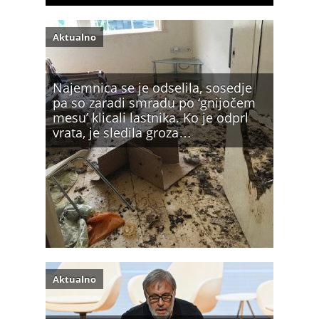
Aktualno
Najemnica se je odselila, sosedje
pa so zaradi smradu po ‘gnijočem
mesu’ klicali lastnika. Ko je odprl
vrata, je sledila groza…
Aktualno