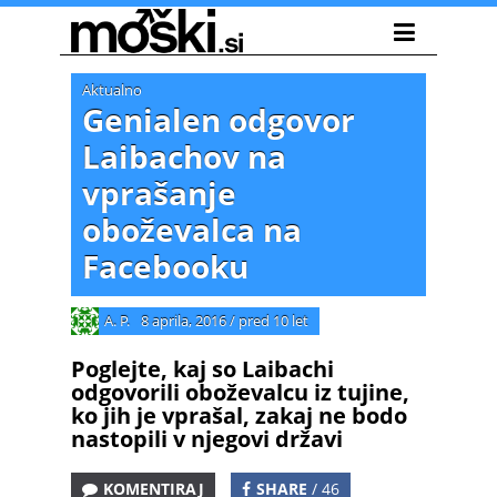
Aktualno
Genialen odgovor
Laibachov na
vprašanje
oboževalca na
Facebooku
A. P.
8 aprila, 2016
/
pred 10 let
Poglejte, kaj so Laibachi
odgovorili oboževalcu iz tujine,
ko jih je vprašal, zakaj ne bodo
nastopili v njegovi državi
KOMENTIRAJ
SHARE
/ 46