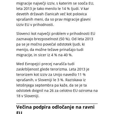
migracije največji izziv, s katerim se sooča EU,
leta 2013 je tako menilo le 14 % ljudi. V kar
devetih državah članicah več kot polovica
vprašanih meni, da so prav migracije glavni
izziv EU v prihodnosti.
Slovenci kot največji problem v prihodnosti EU
zaznavajo brezposelnost (50 %). Od leta 2013
pa se je močno povečal odstotek ljudi, ki
menijo, da možne težave prinašajo tudi
migracije, in sicer iz 4 % na 40 %.
Med Evropejci precej narašča tudi
zaskrbljenost glede terorizma. Leta 2013 je
terorizem kot izziv za Unijo navedlo 11 %
vprašanih, v Sloveniji le 3 %. Raziskava iz
letošnjega septembra pa kaže, da se je ta
odstotek dvignil na 26 za celotno EU oziroma na
18 v Sloveniji.
Večina podpira odločanje na ravni
EU