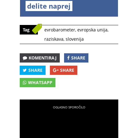
delite naprej
Tag
evrobarometer
,
evropska unija
,
raziskava
,
slovenija
KOMENTIRAJ
SHARE
SHARE
SHARE
WHATSAPP