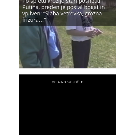
Po spletu krožijo stari posnetki
Putina, preden je postal bogat in
vpliven: ”Slaba vetrovka, grozna
frizura…”