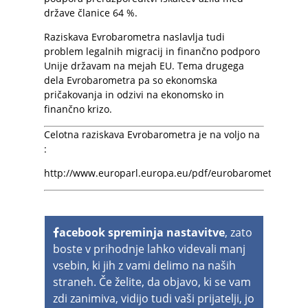
države članice 64 %.
Raziskava Evrobarometra naslavlja tudi
problem legalnih migracij in finančno podporo
Unije državam na mejah EU. Tema drugega
dela Evrobarometra pa so ekonomska
pričakovanja in odzivi na ekonomsko in
finančno krizo.
Celotna raziskava Evrobarometra je na voljo na
:
http://www.europarl.europa.eu/pdf/eurobarometre/2015
acebook spreminja nastavitve
, zato
boste v prihodnje lahko videvali manj
vsebin, ki jih z vami delimo na naših
straneh. Če želite, da objavo, ki se vam
zdi zanimiva, vidijo tudi vaši prijatelji, jo