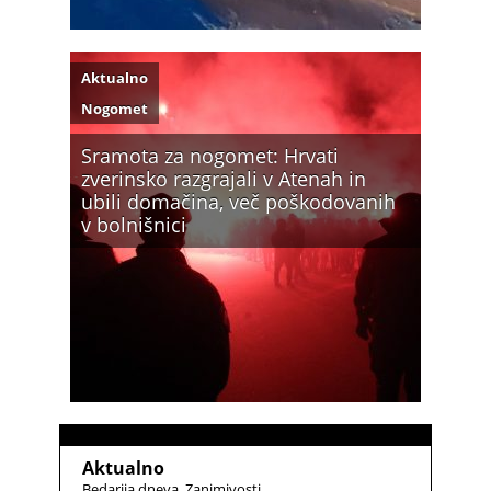
Aktualno
Nogomet
Sramota za nogomet: Hrvati
zverinsko razgrajali v Atenah in
ubili domačina, več poškodovanih
v bolnišnici
Aktualno
Bedarija dneva
Zanimivosti