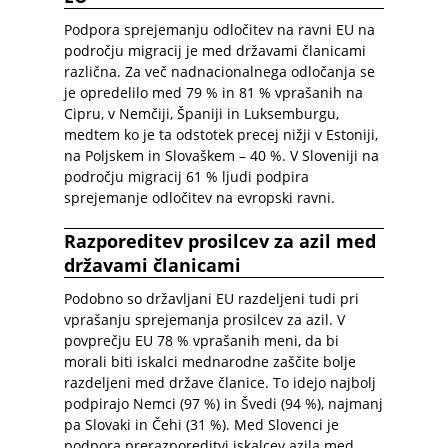
Podpora sprejemanju odločitev na ravni EU na
področju migracij je med državami članicami
različna. Za več nadnacionalnega odločanja se
je opredelilo med 79 % in 81 % vprašanih na
Cipru, v Nemčiji, Španiji in Luksemburgu,
medtem ko je ta odstotek precej nižji v Estoniji,
na Poljskem in Slovaškem – 40 %. V Sloveniji na
področju migracij 61 % ljudi podpira
sprejemanje odločitev na evropski ravni.
Razporeditev prosilcev za azil med
državami članicami
Podobno so državljani EU razdeljeni tudi pri
vprašanju sprejemanja prosilcev za azil. V
povprečju EU 78 % vprašanih meni, da bi
morali biti iskalci mednarodne zaščite bolje
razdeljeni med države članice. To idejo najbolj
podpirajo Nemci (97 %) in Švedi (94 %), najmanj
pa Slovaki in Čehi (31 %). Med Slovenci je
podpora prerazporeditvi iskalcev azila med