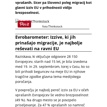
vprašanih. Sicer pa Slovenci poleg migracij kot
glavni izziv EU v prihodnosti vidijo
brezposelnost.
foto:Thinkstock
Evrobarometer: Izzive, ki jih
prinašajo migracije, je najbolje
reševati na ravni EU
Raziskava, ki vključuje odgovore 28 150
Evropejcev, starih nad 15 let, je bila izvedena
med 19. in 29. septembrom, torej v času, ko so
bili prihodi beguncev na meje EU in njihove
tragične zgodbe glavna tema medijskega
poročanja.
V povprečju je najbolj pereč izziv za EU v očeh
vprašanih Evropejcev še vedno brezposelnost
(49 %). Na drugo mesto se je povzpelo
priseljevanje. Za 47 % vprašanih so namreč