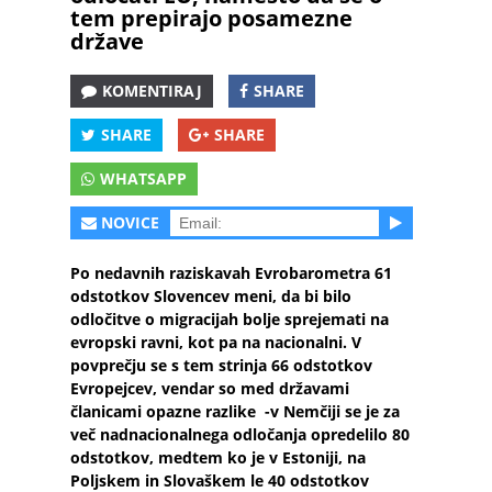
tem prepirajo posamezne
države
KOMENTIRAJ
SHARE
SHARE
SHARE
WHATSAPP
NOVICE
Po nedavnih raziskavah Evrobarometra 61
odstotkov Slovencev meni, da bi bilo
odločitve o migracijah bolje sprejemati na
evropski ravni, kot pa na nacionalni. V
povprečju se s tem strinja 66 odstotkov
Evropejcev, vendar so med državami
članicami opazne razlike -v Nemčiji se je za
več nadnacionalnega odločanja opredelilo 80
odstotkov, medtem ko je v Estoniji, na
Poljskem in Slovaškem le 40 odstotkov