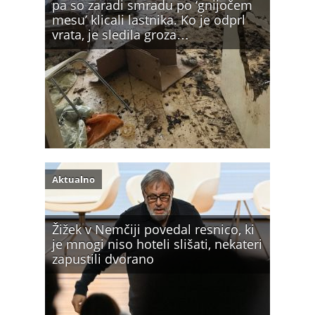
pa so zaradi smradu po ‘gnijočem
mesu’ klicali lastnika. Ko je odprl
vrata, je sledila groza…
Aktualno
Žižek v Nemčiji povedal resnico, ki
je mnogi niso hoteli slišati, nekateri
zapustili dvorano