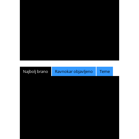
Najbolj brano
Ravnokar objavljeno
Teme