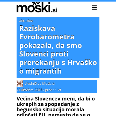
Aktualno
Raziskava
Evrobarometra
pokazala, da smo
Slovenci proti
prerekanju s Hrvaško
o migrantih
Uredništvo Moški.si
21 oktobra, 2015
/
pred 11 let
Večina Slovencev meni, da bi o
ukrepih za spopadanje z
begunsko situacijo morala
odločati EU, namesto da se o