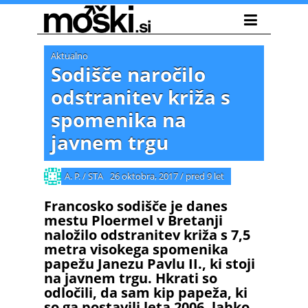
Aktualno
Sodišče naročilo
odstranitev križa s
spomenika na
javnem trgu
A. P. / STA
26 oktobra, 2017
/
pred 9 let
Francosko sodišče je danes
mestu Ploermel v Bretanji
naložilo odstranitev križa s 7,5
metra visokega spomenika
papežu Janezu Pavlu II., ki stoji
na javnem trgu. Hkrati so
odločili, da sam kip papeža, ki
so ga postavili leta 2006, lahko