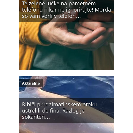
Te zelene lučke na pametnem
telefonu nikar ne ignorirajte! Morda
so vam vdrli v telefon…
Aktualno
Ribiči pri dalmatinskem otoku
ustrelili delfina. Razlog je
šokanten…