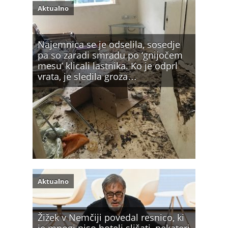
Aktualno
Najemnica se je odselila, sosedje
pa so zaradi smradu po ‘gnijočem
mesu’ klicali lastnika. Ko je odprl
vrata, je sledila groza…
Aktualno
Žižek v Nemčiji povedal resnico, ki