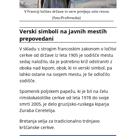
V Franciji ločitev države in vere jemljejo zelo resno
(foto:Profimedia)
Verski simboli na javnih mestih
prepovedani
V skladu s strogim francoskim zakonom o ločitvi
cerkve od države iz leta 1905 je sodišče mestu
sedaj naložilo, da je potrebno križ odstraniti z
oboka nad kipom, obok, ki ni verski simbol, pa
lahko ostane na svojem mestu, je še odločilo
sodišče.
Spomenik poljskem papežu, ki je bil na čelu
rimskokatoliške cerkve od leta 1978 do svoje
smrti 2005, je delo gruzijsko-ruskega kiparja
Zuraba Ceretelija.
Bretanja velja za tradicionalno trdnjavo
krščanske cerkve.