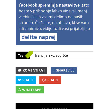
acebook spreminja nastavitve
, zato
boste v prihodnje lahko videvali manj
vsebin, ki jih z vami delimo na naših
straneh. Če želite, da objavo, ki se vam
zdi zanimiva, vidijo tudi vaši prijatelji, jo
delite naprej
Tag
francija
,
rkc
,
sodišče
KOMENTIRAJ
SHARE
/ 35
SHARE
SHARE
WHATSAPP