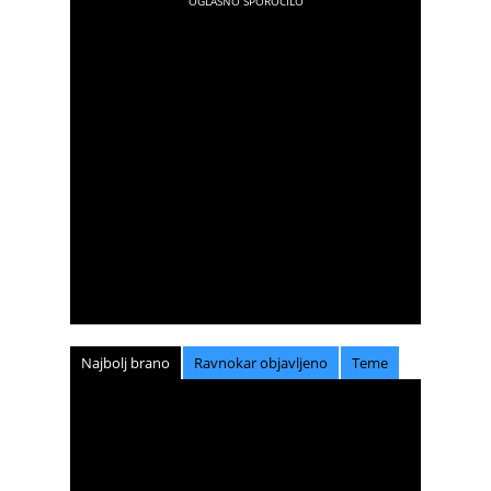
Najbolj brano
Ravnokar objavljeno
Teme