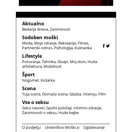
Aktualno
Bedarija dneva
Zanimivosti
Sodoben moški
Moda
Moje zdravje
Rekreacija
Fitnes
Partnerski odnos
Psihologija
Kulinarika
Lifestyle
Potovanja
Tehnika
Dizajn
Moj dom
Huda
arhitektura
Mobilnost
Šport
Nogomet
Košarka
Scena
Tuja scena
Domača scena
Glasba
Intervju
Film
Vse o seksu
Seksi nasveti
Spolni položaji
Intimno zdravje
Zanimivosti o seksu
Hude bejbe
O podjetju
Uredništvo Moški.si
Oglaševanje