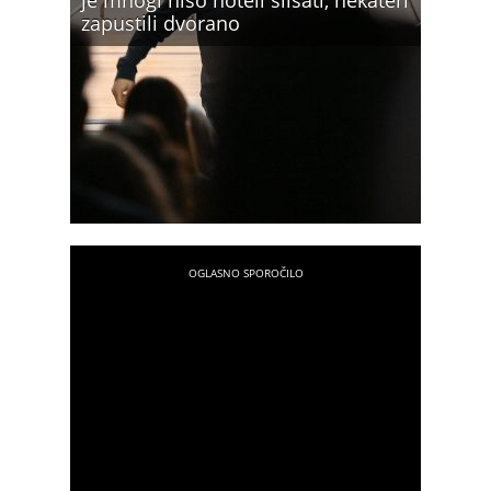
je mnogi niso hoteli slišati, nekateri
zapustili dvorano