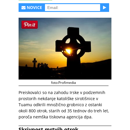
NOVICE
foto:Profimedia
Preiskovalci so na zahodu Irske v podzemnih
prostorih nekdanje katoliške sirotišnice v
Tuamu odkrili množično grobnico z ostanki
okoli 800 otrok, starih od 35 tednov do treh let,
poroča nemška tiskovna agencija dpa.
Skrivnost mrtvih otrok