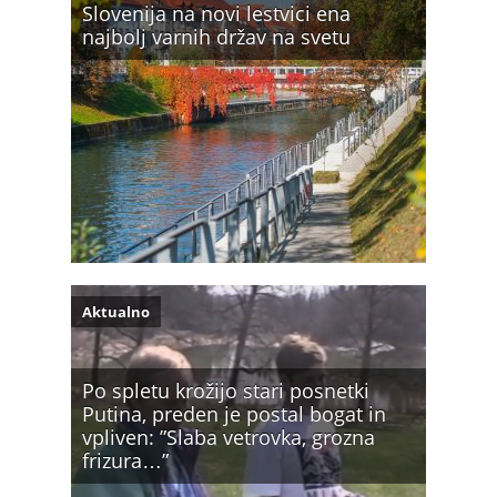
Slovenija na novi lestvici ena
najbolj varnih držav na svetu
Aktualno
Po spletu krožijo stari posnetki
Putina, preden je postal bogat in
vpliven: ”Slaba vetrovka, grozna
frizura…”