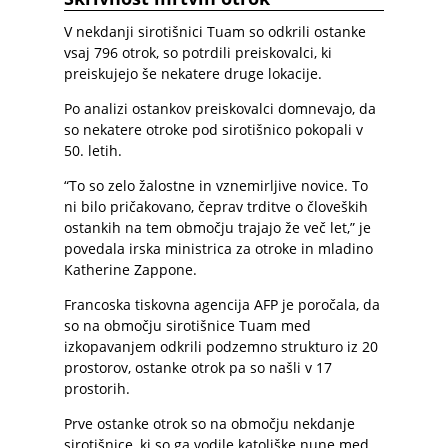
V nekdanji sirotišnici Tuam so odkrili ostanke
vsaj 796 otrok, so potrdili preiskovalci, ki
preiskujejo še nekatere druge lokacije.
Po analizi ostankov preiskovalci domnevajo, da
so nekatere otroke pod sirotišnico pokopali v
50. letih.
“To so zelo žalostne in vznemirljive novice. To
ni bilo pričakovano, čeprav trditve o človeških
ostankih na tem območju trajajo že več let,” je
povedala irska ministrica za otroke in mladino
Katherine Zappone.
Francoska tiskovna agencija AFP je poročala, da
so na območju sirotišnice Tuam med
izkopavanjem odkrili podzemno strukturo iz 20
prostorov, ostanke otrok pa so našli v 17
prostorih.
Prve ostanke otrok so na območju nekdanje
sirotišnice, ki so ga vodile katoliške nune med