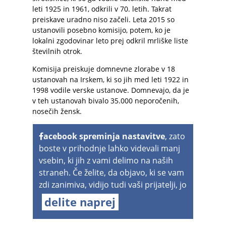
leti 1925 in 1961, odkrili v 70. letih. Takrat
preiskave uradno niso začeli. Leta 2015 so
ustanovili posebno komisijo, potem, ko je
lokalni zgodovinar leto prej odkril mrliške liste
številnih otrok.
Komisija preiskuje domnevne zlorabe v 18
ustanovah na Irskem, ki so jih med leti 1922 in
1998 vodile verske ustanove. Domnevajo, da je
v teh ustanovah bivalo 35.000 neporočenih,
nosečih žensk.
acebook spreminja nastavitve
, zato
boste v prihodnje lahko videvali manj
vsebin, ki jih z vami delimo na naših
straneh. Če želite, da objavo, ki se vam
zdi zanimiva, vidijo tudi vaši prijatelji, jo
delite naprej