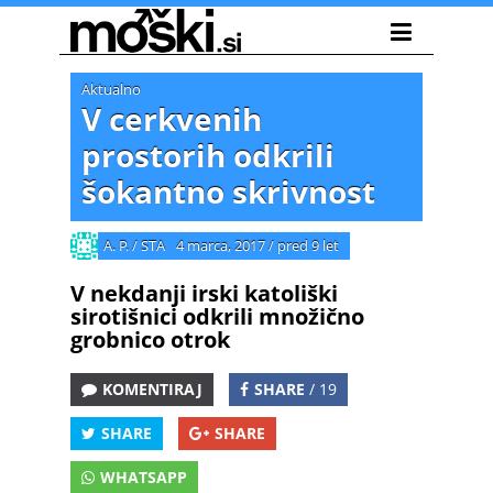
Aktualno
V cerkvenih
prostorih odkrili
šokantno skrivnost
A. P. / STA
4 marca, 2017
/
pred 9 let
V nekdanji irski katoliški
sirotišnici odkrili množično
grobnico otrok
KOMENTIRAJ
SHARE
/ 19
SHARE
SHARE
WHATSAPP