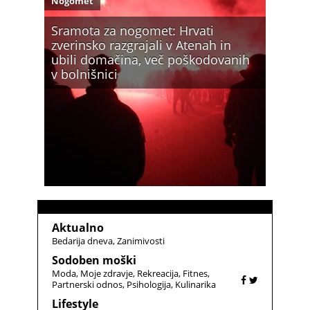
Nogomet
Sramota za nogomet: Hrvati
zverinsko razgrajali v Atenah in
ubili domačina, več poškodovanih
v bolnišnici
Aktualno
Bedarija dneva
Zanimivosti
Sodoben moški
Moda
Moje zdravje
Rekreacija
Fitnes
Partnerski odnos
Psihologija
Kulinarika
Lifestyle