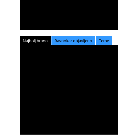
Najbolj brano
Ravnokar objavljeno
Teme