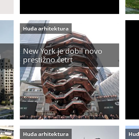
Huda arhitektura
New York je dobil novo
j
prestižno četrt
Huda arhitektura
Hud