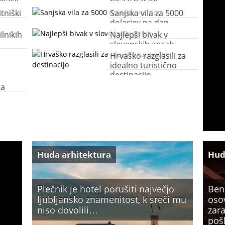
inacij
hiša v naravi
tniški
Sanjska vila za 5000
dolarjev na dan
ilnikih
Najlepši bivak v
slovenskih gorah
Hrvaško razglasili za
idealno turistično
destinacijo
na
Huda arhitektura
Hud
Plečnik je hotel porušiti največjo
Ben
ljubljansko znamenitost, k sreči mu
oso
niso dovolili…
zara
poš