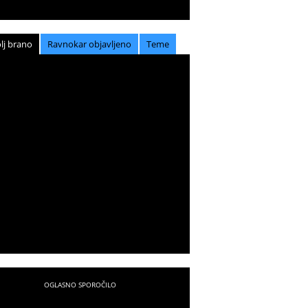
lj brano
Ravnokar objavljeno
Teme