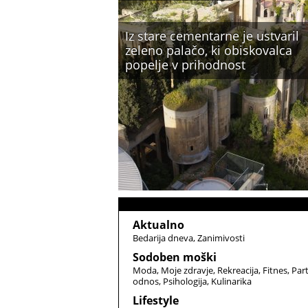
Iz stare cementarne je ustvaril
zeleno palačo, ki obiskovalca
popelje v prihodnost
Aktualno
Bedarija dneva
Zanimivosti
Sodoben moški
Moda
Moje zdravje
Rekreacija
Fitnes
Par
odnos
Psihologija
Kulinarika
Lifestyle