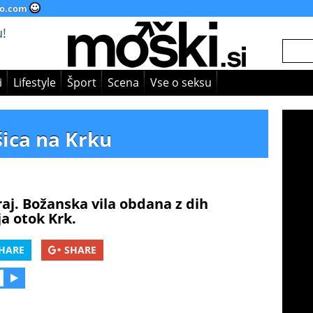
o.com
!
i
Lifestyle
Šport
Scena
Vse o seksu
šica na Krku
 raj. Božanska vila obdana z dih
ja otok Krk.
HARE
SHARE