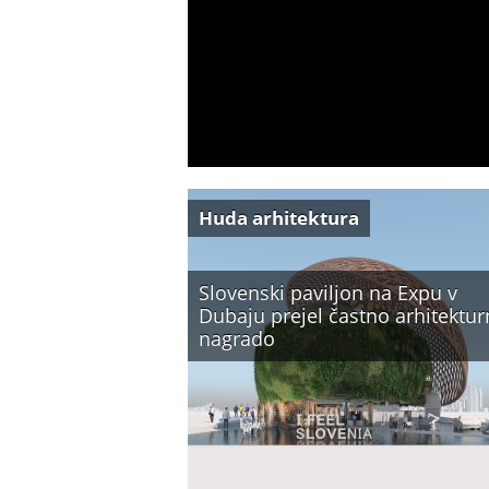
Huda arhitektura
Slovenski paviljon na Expu v
Dubaju prejel častno arhitektu
nagrado