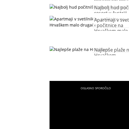
počitniških dest
na svetu
Najbolj hud poči
resort v Avstriji
Apartmaji v svet
- počitnice na
Hrvaškem malo
drugače
Najlepše plaže 
Hrvaškem