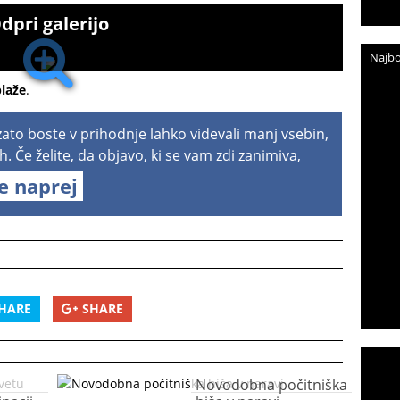
dpri galerijo
Najbo
plaže
.
 zato boste v prihodnje lahko videvali manj vsebin,
h. Če želite, da objavo, ki se vam zdi zanimiva,
te naprej
HARE
SHARE
Novodobna počitniška