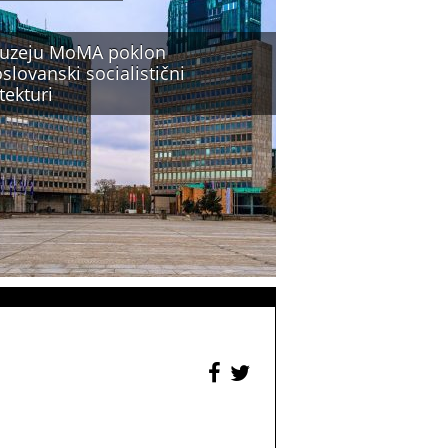
uzeju MoMA poklon
slovanski socialistični
tekturi