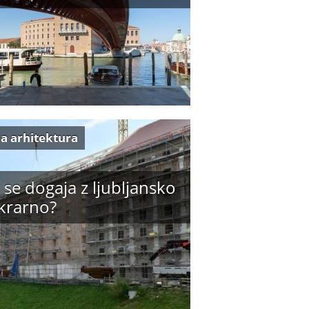
a arhitektura
 se dogaja z ljubljansko
krarno?