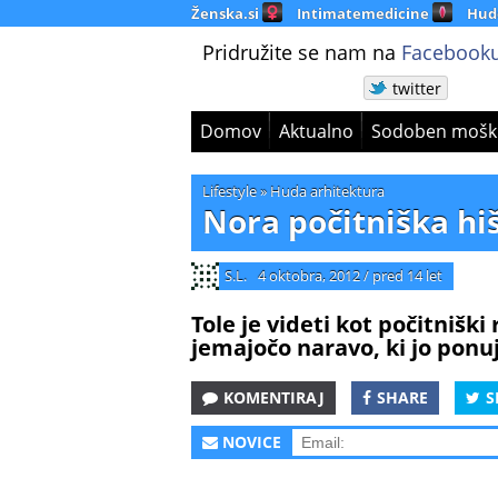
Ženska.si
Intimatemedicine
Hud
Pridružite se nam na
Facebooku
twitter
Domov
Aktualno
Sodoben mošk
Lifestyle
»
Huda arhitektura
Nora počitniška hi
S.L.
4 oktobra, 2012
/
pred 14 let
Tole je videti kot počitniški
jemajočo naravo, ki jo ponu
KOMENTIRAJ
SHARE
S
NOVICE