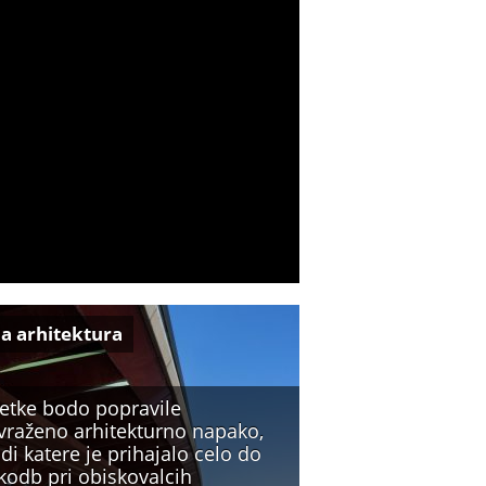
a arhitektura
etke bodo popravile
vraženo arhitekturno napako,
di katere je prihajalo celo do
kodb pri obiskovalcih