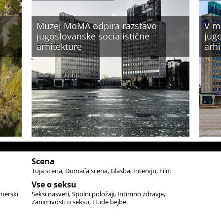
Muzej MoMA odpira razstavo
V m
jugoslovanske socialistične
jugo
arhitekture
arhi
Scena
Tuja scena
Domača scena
Glasba
Intervju
Film
Vse o seksu
tnerski
Seksi nasveti
Spolni položaji
Intimno zdravje
Zanimivosti o seksu
Hude bejbe