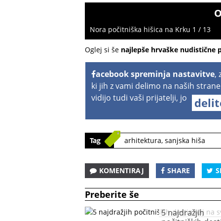
O
Nora počitniška hišica na Krku 1 / 13
Oglej si še
najlepše hrvaške nudistične 
acebook spreminja nastavitve
,
ki jih z vami delimo na naših strane
vidijo tudi vaši prijatelji, jo
deli
Tag
arhitektura
,
sanjska hiša
KOMENTIRAJ
SHARE
S
Preberite še
5 najdražjih