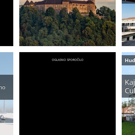
Hud
Kaj
rno
Cu