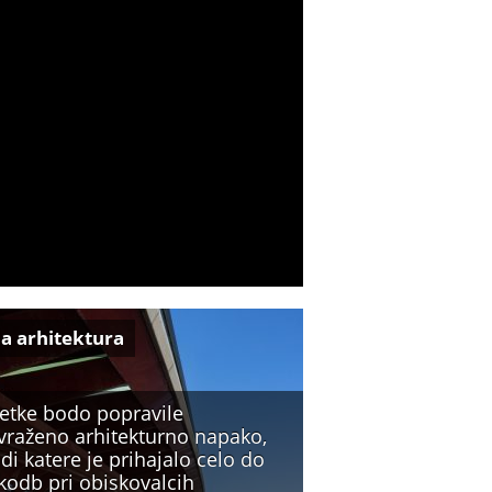
a arhitektura
etke bodo popravile
vraženo arhitekturno napako,
di katere je prihajalo celo do
kodb pri obiskovalcih