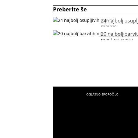
Preberite še
24 najbolj osuplj
mavric
20 najbolj barvit
mest na svetu