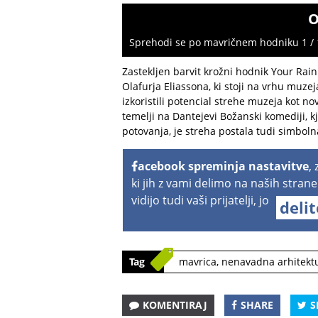
O
Sprehodi se po mavričnem hodniku 1 / 
Zastekljen barvit krožni hodnik Your Ra
Olafurja Eliassona, ki stoji na vrhu muzej
izkoristili potencial strehe muzeja kot n
temelji na Dantejevi Božanski komediji, 
potovanja, je streha postala tudi simbol
acebook spreminja nastavitve
,
ki jih z vami delimo na naših strane
vidijo tudi vaši prijatelji, jo
deli
Tag
mavrica
,
nenavadna arhitekt
KOMENTIRAJ
SHARE
S