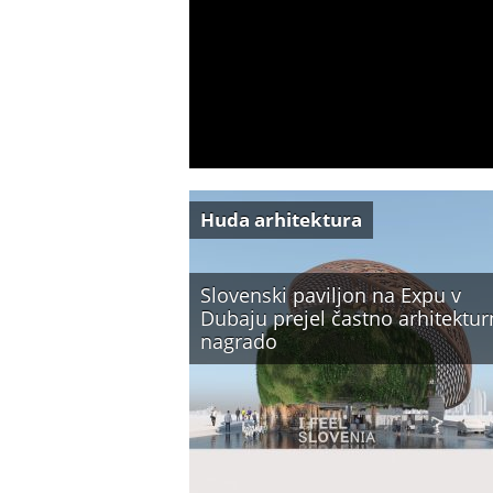
Huda arhitektura
Slovenski paviljon na Expu v
Dubaju prejel častno arhitektu
nagrado