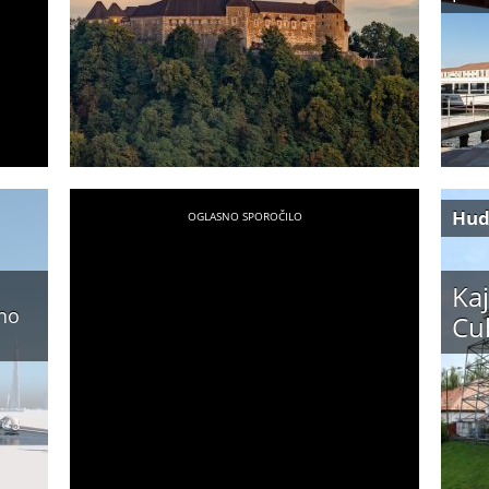
Hud
Kaj
rno
Cu