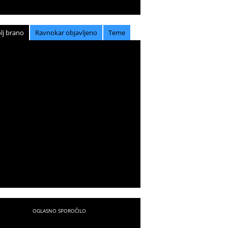
lj brano
Ravnokar objavljeno
Teme