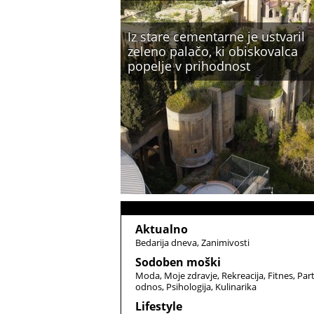
Iz stare cementarne je ustvaril
zeleno palačo, ki obiskovalca
popelje v prihodnost
Aktualno
Bedarija dneva
Zanimivosti
Sodoben moški
Moda
Moje zdravje
Rekreacija
Fitnes
Par
odnos
Psihologija
Kulinarika
Lifestyle