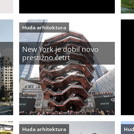
Huda arhitektura
New York je dobil novo
j
prestižno četrt
Huda arhitektura
Hud