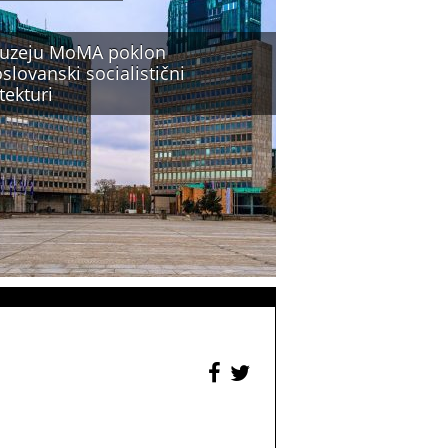
uzeju MoMA poklon
slovanski socialistični
tekturi