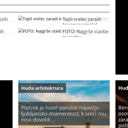
ivih
Topli vrelec zaradi
kovancev postal
mavričen
ih
FOTO: Najgrše stavbe
na svetu
Huda arhitektura
Hud
Plečnik je hotel porušiti največjo
Ben
ljubljansko znamenitost, k sreči mu
oso
niso dovolili…
zara
poš