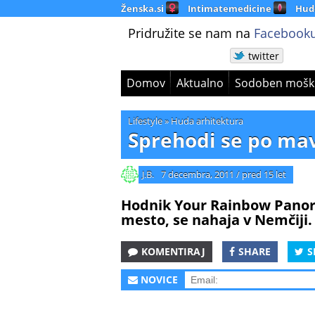
Ženska.si
Intimatemedicine
Hud
Pridružite se nam na
Facebooku
twitter
Domov
Aktualno
Sodoben mošk
Lifestyle
»
Huda arhitektura
Sprehodi se po ma
J.B.
7 decembra, 2011
/
pred 15 let
Hodnik Your Rainbow Panora
mesto, se nahaja v Nemčiji.
KOMENTIRAJ
SHARE
S
NOVICE