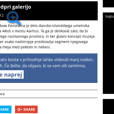
dpri galerijo
12
Najbo
inbow Panorama je delo dansko-islandskega umetnika
a ARoS v mestu Aarhus. Ta ga je oblikoval zato, da bi
ovega razstavnega prostora. In ker glavni koncept muzeja
kjer vsako nadstropje predstavlja segment njegovega
na meja med peklom in nebesi.
 zato boste v prihodnje lahko videvali manj vsebin,
h. Če želite, da objavo, ki se vam zdi zanimiva,
te naprej
ura
HARE
SHARE