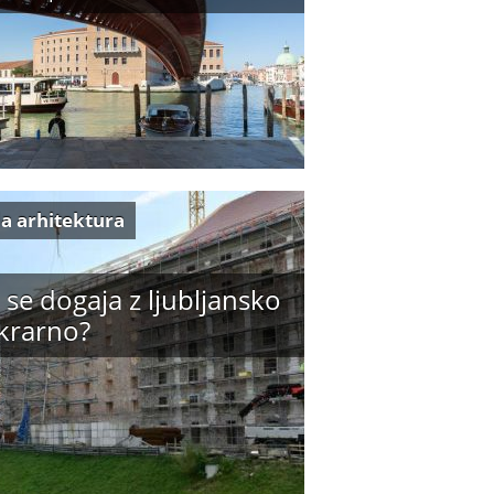
a arhitektura
 se dogaja z ljubljansko
krarno?