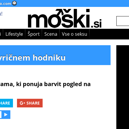
o.com
!
i
Lifestyle
Šport
Scena
Vse o seksu
vričnem hodniku
ma, ki ponuja barvit pogled na
HARE
SHARE